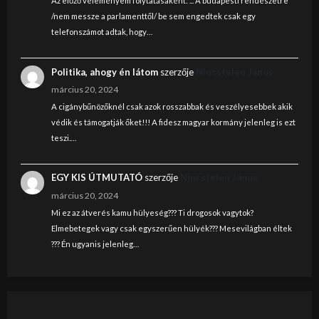
Az előző véleményem folytatásaként: ... A budapesti rendészetre
/nem messze a parlamenttől/ be sem engedtek csak egy
telefonszámot adtak, hogy…
Politika, ahogy én látom
szerzője
Nincstelen János
március 20, 2024
A cigánybűnözőknél csak azok rosszabbak és veszélyesebbek akik
védik és támogatják őket!!! A fidesz magyar kormány jelenleg is ezt
teszi.…
EGY KIS ÚTMUTATÓ
szerzője
Nincstelen János
március 20, 2024
Mi ez az átverés kamu hülyeség??? Ti drogosok vagytok?
Elmebetegek vagy csak egyszerűen hülyék??? Mesevilágban éltek
??? Én ugyanis jelenleg…