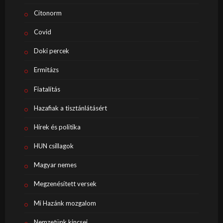
Citonorm
Covid
Doki percek
Ermitázs
Fiatalítás
Hazafiak a tisztánlátásért
Hírek és politika
HUN csillagok
Magyar nemes
Megzenésített versek
Mi Hazánk mozgalom
Nemzetünk kincsei