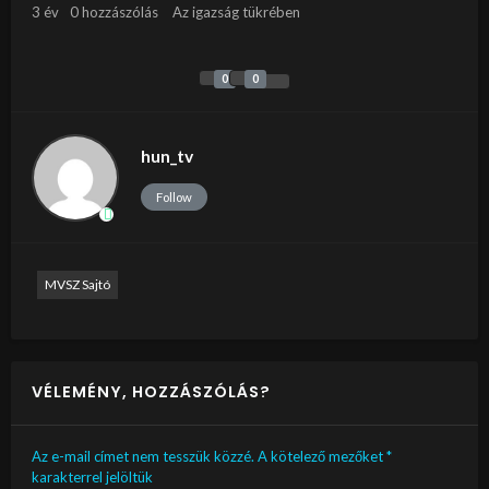
3 év
0 hozzászólás
Az igazság tükrében
0
0
hun_tv
Follow
MVSZ Sajtó
VÉLEMÉNY, HOZZÁSZÓLÁS?
Az e-mail címet nem tesszük közzé.
A kötelező mezőket
*
karakterrel jelöltük