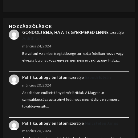
HOZZÁSZÓLÁSOK
GONDOLJ BELE, HA A TE GYERMEKED LENNE
szerzője
Judith Graf
március 24, 2024
Borzalom! Az emberiseg tobbsege turi ezt, a fotelban nezve vagy
elvezi a latvanyt, vagy egyszeruen nem erdekli az ugy. Hiaba…
Politika, ahogy én látom
szerzője
Szendi István
március 20, 2024
Az adásban említett tények vérlázítóak. A Magyar úr
szimpatikussága azt a tényt fedi, hogy megint divide et impera,
tovább gyengíti…
Politika, ahogy én látom
szerzője
Nincstelen János
március 20, 2024