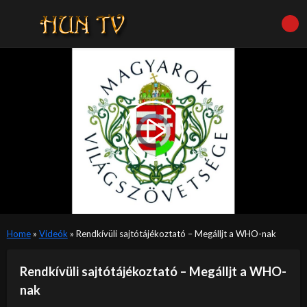
Video
Player
is
Play
loading.
Video
Home
»
Videók
»
Rendkívüli sajtótájékoztató – Megálljt a WHO-nak
Rendkívüli sajtótájékoztató – Megálljt a WHO-
nak