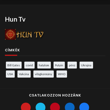
Hun Tv
CÍMKÉK
Bill Gates
covid
hatalom
Putyin
pénz
Ukrajna
USA
Vakcina
világkormány
WHO
CSATLAKOZZON HOZZÁNK