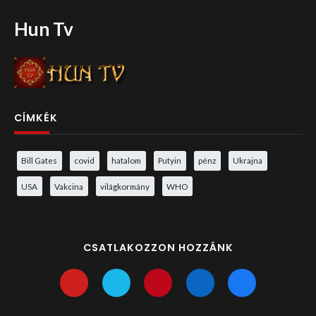
Hun Tv
CÍMKÉK
Bill Gates
covid
hatalom
Putyin
pénz
Ukrajna
USA
Vakcina
világkormány
WHO
CSATLAKOZZON HOZZÁNK