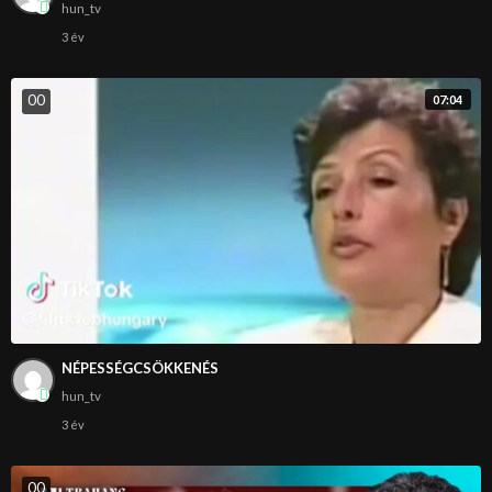
hun_tv
3 év
0
0
07:04
NÉPESSÉGCSÖKKENÉS
hun_tv
3 év
0
0