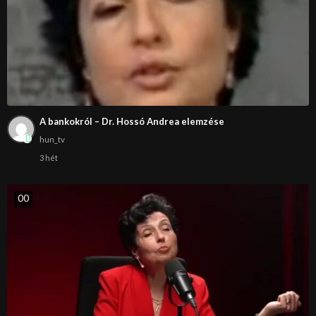
A bankokról – Dr. Hossó Andrea elemzése
hun_tv
3 hét
0
0