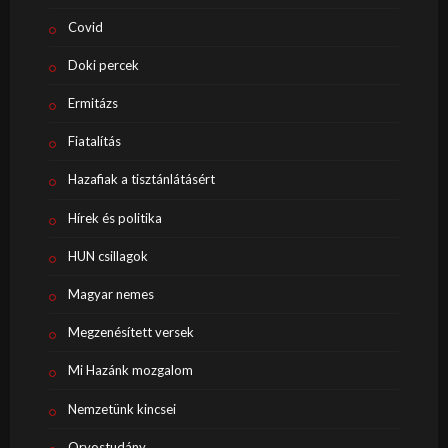
Covid
Doki percek
Ermitázs
Fiatalítás
Hazafiak a tisztánlátásért
Hírek és politika
HUN csillagok
Magyar nemes
Megzenésített versek
Mi Hazánk mozgalom
Nemzetünk kincsei
Orvostudány