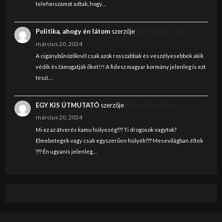
telefonszámot adtak, hogy…
Politika, ahogy én látom
szerzője
Nincstelen János
március 20, 2024
A cigánybűnözőknél csak azok rosszabbak és veszélyesebbek akik
védik és támogatják őket!!! A fidesz magyar kormány jelenleg is ezt
teszi.…
EGY KIS ÚTMUTATÓ
szerzője
Nincstelen János
március 20, 2024
Mi ez az átverés kamu hülyeség??? Ti drogosok vagytok?
Elmebetegek vagy csak egyszerűen hülyék??? Mesevilágban éltek
??? Én ugyanis jelenleg…