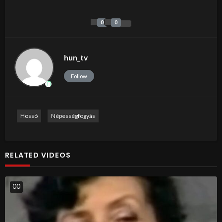
0
0
hun_tv
Follow
Hossó
Népességfogyás
RELATED VIDEOS
0
0