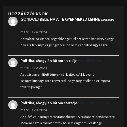
HOZZÁSZÓLÁSOK
GONDOLJ BELE, HA A TE GYERMEKED LENNE
szerzője
Judith Graf
március 24, 2024
Borzalom! Az emberiseg tobbsege turi ezt, a fotelban nezve vagy
elvezi a latvanyt, vagy egyszeruen nem erdekli az ugy. Hiaba…
Politika, ahogy én látom
szerzője
Szendi István
március 20, 2024
Az adásban említett tények vérlázítóak. A Magyar úr
szimpatikussága azt a tényt fedi, hogy megint divide et impera,
tovább gyengíti…
Politika, ahogy én látom
szerzője
Nincstelen János
március 20, 2024
Az előző véleményem folytatásaként: ... A budapesti rendészetre
/nem messze a parlamenttől/ be sem engedtek csak egy