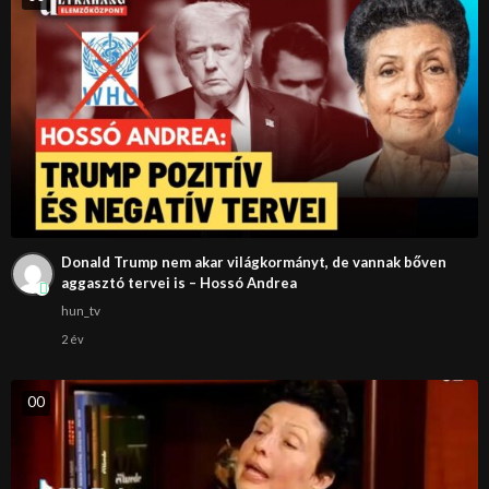
Donald Trump nem akar világkormányt, de vannak bőven
aggasztó tervei is – Hossó Andrea
hun_tv
2 év
0
0