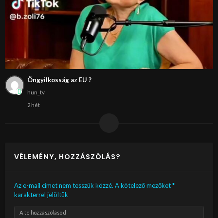
Öngyilkosság az EU ?
hun_tv
2 hét
VÉLEMÉNY, HOZZÁSZÓLÁS?
Az e-mail címet nem tesszük közzé.
A kötelező mezőket
*
karakterrel jelöltük
A te hozzászólásod