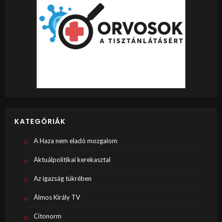
KATEGÓRIÁK
A Haza nem eladó mozgalom
Aktuálpolitikai kerekasztal
Az igazság tükrében
Álmos Király TV
Citonorm