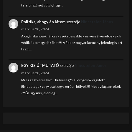
telefonszámot adtak, hogy…
Politika, ahogy én látom
szerzője
Nincstelen János
március 20, 2024
A cigánybűnözőknél csak azok rosszabbak és veszélyesebbek akik
védik és támogatják őket!!! A fidesz magyar kormány jelenleg is ezt
teszi.…
EGY KIS ÚTMUTATÓ
szerzője
Nincstelen János
március 20, 2024
Mi ez az átverés kamu hülyeség??? Ti drogosok vagytok?
Elmebetegek vagy csak egyszerűen hülyék??? Mesevilágban éltek
??? Én ugyanis jelenleg…