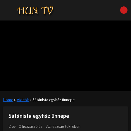
Home
»
Videók
»
Sátánista egyház ünnepe
Sátánista egyház ünnepe
2 év
0 hozzászólás
Az igazság tükrében