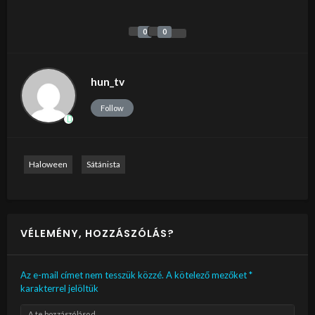
0
0
hun_tv
Follow
Haloween
Sátánista
VÉLEMÉNY, HOZZÁSZÓLÁS?
Az e-mail címet nem tesszük közzé.
A kötelező mezőket
*
karakterrel jelöltük
A te hozzászólásod