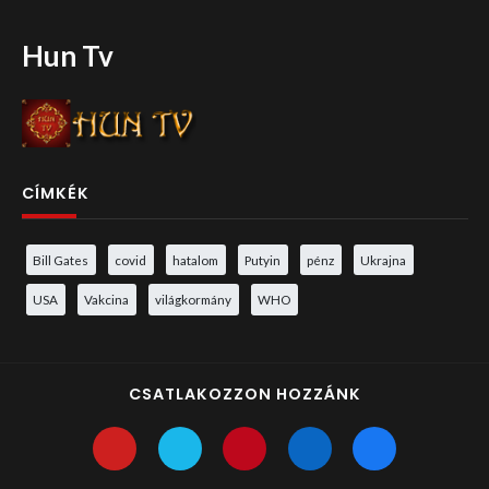
Hun Tv
CÍMKÉK
Bill Gates
covid
hatalom
Putyin
pénz
Ukrajna
USA
Vakcina
világkormány
WHO
CSATLAKOZZON HOZZÁNK