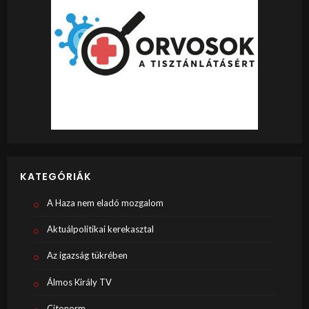
KATEGÓRIÁK
A Haza nem eladó mozgalom
Aktuálpolitikai kerekasztal
Az igazság tükrében
Álmos Király TV
Citonorm