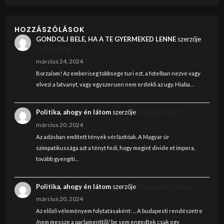
HOZZÁSZÓLÁSOK
GONDOLJ BELE, HA A TE GYERMEKED LENNE
szerzője
Judith Graf
március 24, 2024
Borzalom! Az emberiseg tobbsege turi ezt, a fotelban nezve vagy
elvezi a latvanyt, vagy egyszeruen nem erdekli az ugy. Hiaba…
Politika, ahogy én látom
szerzője
Szendi István
március 20, 2024
Az adásban említett tények vérlázítóak. A Magyar úr
szimpatikussága azt a tényt fedi, hogy megint divide et impera,
tovább gyengíti…
Politika, ahogy én látom
szerzője
Nincstelen János
március 20, 2024
Az előző véleményem folytatásaként: ... A budapesti rendészetre
/nem messze a parlamenttől/ be sem engedtek csak egy