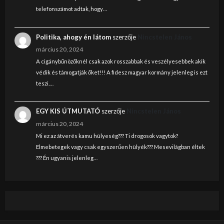
telefonszámot adtak, hogy…
Politika, ahogy én látom
szerzője
Nincstelen János
március 20, 2024
A cigánybűnözőknél csak azok rosszabbak és veszélyesebbek akik
védik és támogatják őket!!! A fidesz magyar kormány jelenleg is ezt
teszi.…
EGY KIS ÚTMUTATÓ
szerzője
Nincstelen János
március 20, 2024
Mi ez az átverés kamu hülyeség??? Ti drogosok vagytok?
Elmebetegek vagy csak egyszerűen hülyék??? Mesevilágban éltek
??? Én ugyanis jelenleg…