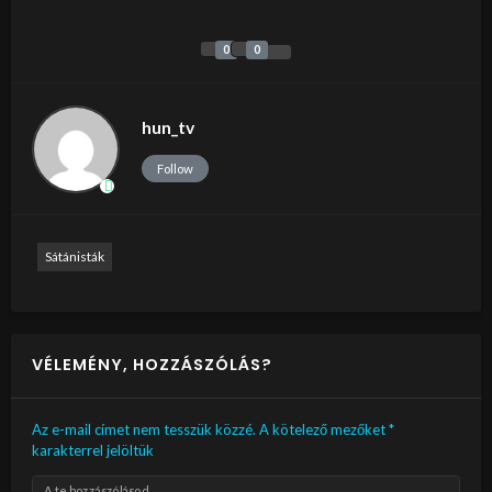
0
0
hun_tv
Follow
Sátánisták
VÉLEMÉNY, HOZZÁSZÓLÁS?
Az e-mail címet nem tesszük közzé.
A kötelező mezőket
*
karakterrel jelöltük
A te hozzászólásod