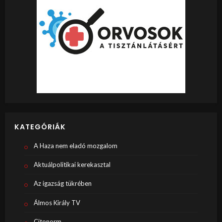
KATEGÓRIÁK
A Haza nem eladó mozgalom
Aktuálpolitikai kerekasztal
Az igazság tükrében
Álmos Király TV
Citonorm