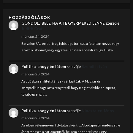
HOZZÁSZÓLÁSOK
GONDOLJ BELE, HA A TE GYERMEKED LENNE
szerzője
Judith Graf
március 24, 2024
Borzalom! Az emberiseg tobbsege turi ezt, a fotelban nezve vagy
elvezi a latvanyt, vagy egyszeruen nem erdekli az ugy. Hiaba…
Politika, ahogy én látom
szerzője
Szendi István
március 20, 2024
Az adásban említett tények vérlázítóak. A Magyar úr
szimpatikussága azt a tényt fedi, hogy megint divide et impera,
tovább gyengíti…
Politika, ahogy én látom
szerzője
Nincstelen János
március 20, 2024
Az előző véleményem folytatásaként: ... A budapesti rendészetre
/nem messze a parlamenttől/ be sem engedtek csak egy