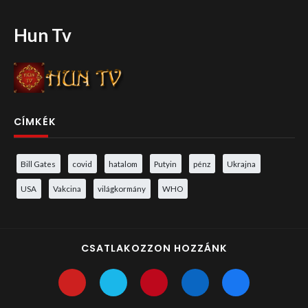
Hun Tv
CÍMKÉK
Bill Gates
covid
hatalom
Putyin
pénz
Ukrajna
USA
Vakcina
világkormány
WHO
CSATLAKOZZON HOZZÁNK