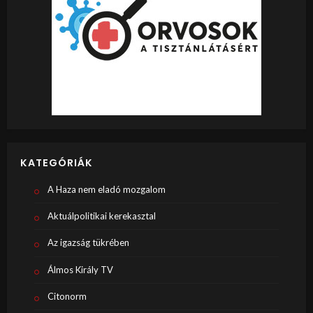
KATEGÓRIÁK
A Haza nem eladó mozgalom
Aktuálpolitikai kerekasztal
Az igazság tükrében
Álmos Király TV
Citonorm