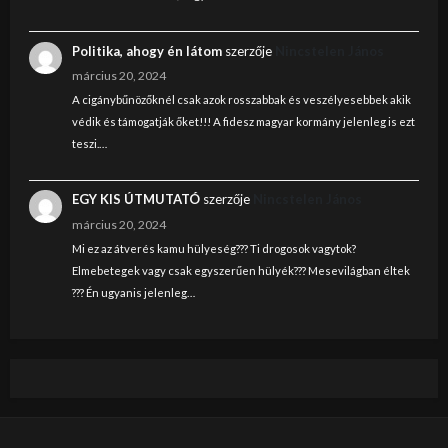
Politika, ahogy én látom
szerzője
Nincstelen János
március 20, 2024
A cigánybűnözőknél csak azok rosszabbak és veszélyesebbek akik
védik és támogatják őket!!! A fidesz magyar kormány jelenleg is ezt
teszi.…
EGY KIS ÚTMUTATÓ
szerzője
Nincstelen János
március 20, 2024
Mi ez az átverés kamu hülyeség??? Ti drogosok vagytok?
Elmebetegek vagy csak egyszerűen hülyék??? Mesevilágban éltek
??? Én ugyanis jelenleg…