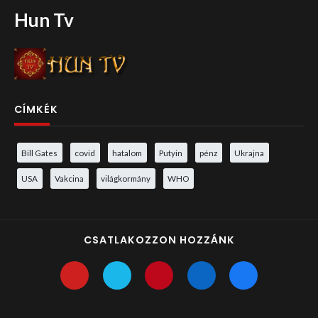
Hun Tv
CÍMKÉK
Bill Gates
covid
hatalom
Putyin
pénz
Ukrajna
USA
Vakcina
világkormány
WHO
CSATLAKOZZON HOZZÁNK