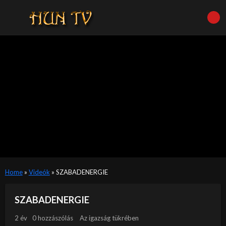
Home
»
Videók
»
SZABADENERGIE
SZABADENERGIE
2 év
0 hozzászólás
Az igazság tükrében