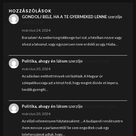
HOZZÁSZÓLÁSOK
GONDOLJ BELE, HA A TE GYERMEKED LENNE
szerzője
Judith Graf
március 24, 2024
Borzalom! Az emberiseg tobbsege turi ezt, a fotelban nezve vagy
elvezi a latvanyt, vagy egyszeruen nem erdekli az ugy. Hiaba…
Politika, ahogy én látom
szerzője
Szendi István
március 20, 2024
Az adásban említett tények vérlázítóak. A Magyar úr
szimpatikussága azt a tényt fedi, hogy megint divide et impera,
tovább gyengíti…
Politika, ahogy én látom
szerzője
Nincstelen János
március 20, 2024
Az előző véleményem folytatásaként: ... A budapesti rendészetre
/nem messze a parlamenttől/ be sem engedtek csak egy
telefonszámot adtak, hogy…