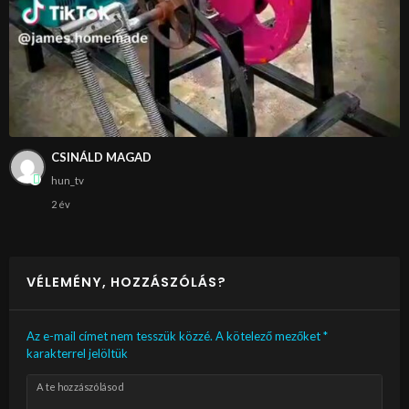
CSINÁLD MAGAD
hun_tv
2 év
VÉLEMÉNY, HOZZÁSZÓLÁS?
Az e-mail címet nem tesszük közzé.
A kötelező mezőket
*
karakterrel jelöltük
A te hozzászólásod