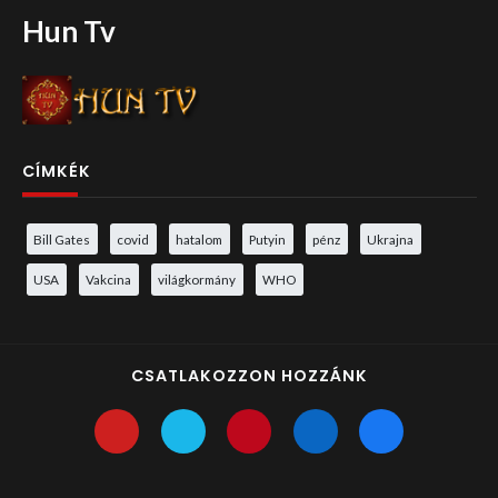
Hun Tv
CÍMKÉK
Bill Gates
covid
hatalom
Putyin
pénz
Ukrajna
USA
Vakcina
világkormány
WHO
CSATLAKOZZON HOZZÁNK