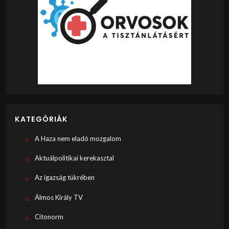
KATEGÓRIÁK
A Haza nem eladó mozgalom
Aktuálpolitikai kerekasztal
Az igazság tükrében
Álmos Király TV
Citonorm