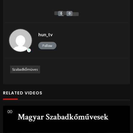
0
0
hun_tv
Follow
Szabadkőmüves
RELATED VIDEOS
0
0