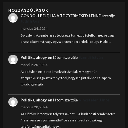
HOZZÁSZÓLÁSOK
GONDOLJ BELE, HA A TE GYERMEKED LENNE
szerzője
Judith Graf
március 24, 2024
Borzalom! Az emberiseg tobbsege turi ezt, a fotelban nezve vagy
elvezi a latvanyt, vagy egyszeruen nem erdekli az ugy. Hiaba…
Politika, ahogy én látom
szerzője
Szendi István
március 20, 2024
Az adásban említett tények vérlázítóak. A Magyar úr
szimpatikussága azt a tényt fedi, hogy megint divide et impera,
tovább gyengíti…
Politika, ahogy én látom
szerzője
Nincstelen János
március 20, 2024
Az előző véleményem folytatásaként: ... A budapesti rendészetre
/nem messze a parlamenttől/ be sem engedtek csak egy
telefonszámot adtak, hogy…