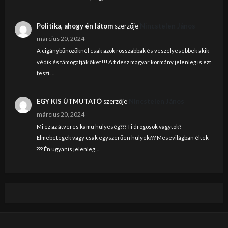
Politika, ahogy én látom
szerzője
Nincstelen János
március 20, 2024
A cigánybűnözőknél csak azok rosszabbak és veszélyesebbek akik
védik és támogatják őket!!! A fidesz magyar kormány jelenleg is ezt
teszi.…
EGY KIS ÚTMUTATÓ
szerzője
Nincstelen János
március 20, 2024
Mi ez az átverés kamu hülyeség??? Ti drogosok vagytok?
Elmebetegek vagy csak egyszerűen hülyék??? Mesevilágban éltek
??? Én ugyanis jelenleg…