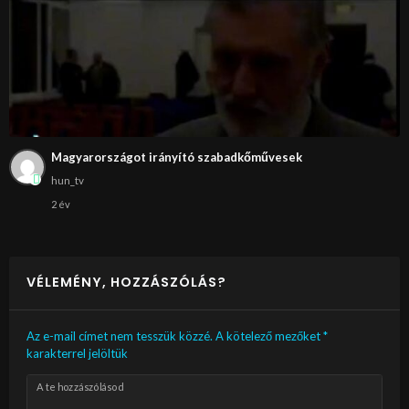
Magyarországot irányító szabadkőművesek
hun_tv
2 év
VÉLEMÉNY, HOZZÁSZÓLÁS?
Az e-mail címet nem tesszük közzé.
A kötelező mezőket
*
karakterrel jelöltük
A te hozzászólásod