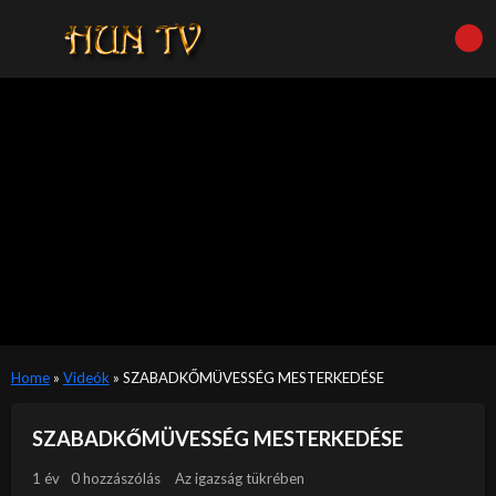
Home
»
Videók
»
SZABADKŐMÜVESSÉG MESTERKEDÉSE
SZABADKŐMÜVESSÉG MESTERKEDÉSE
1 év
0 hozzászólás
Az igazság tükrében