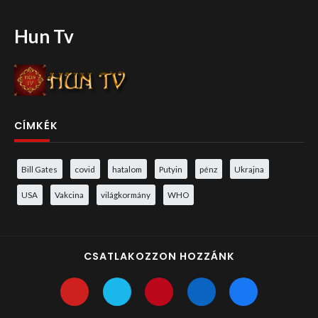
Hun Tv
CÍMKÉK
Bill Gates
covid
hatalom
Putyin
pénz
Ukrajna
USA
Vakcina
világkormány
WHO
CSATLAKOZZON HOZZÁNK