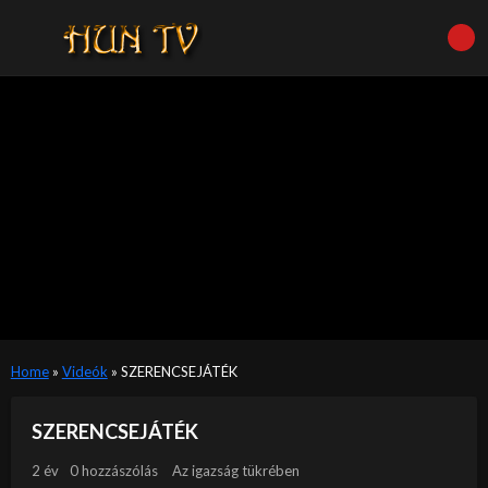
Home
»
Videók
»
SZERENCSEJÁTÉK
SZERENCSEJÁTÉK
2 év
0 hozzászólás
Az igazság tükrében