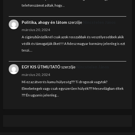
telefonszámot adtak, hogy…
Politika, ahogy én látom
szerzője
Nincstelen János
március 20, 2024
A cigánybűnözőknél csak azok rosszabbak és veszélyesebbek akik
védik és támogatják őket!!! A fidesz magyar kormány jelenleg is ezt
teszi.…
EGY KIS ÚTMUTATÓ
szerzője
Nincstelen János
március 20, 2024
Mi ez az átverés kamu hülyeség??? Ti drogosok vagytok?
Elmebetegek vagy csak egyszerűen hülyék??? Mesevilágban éltek
??? Én ugyanis jelenleg…