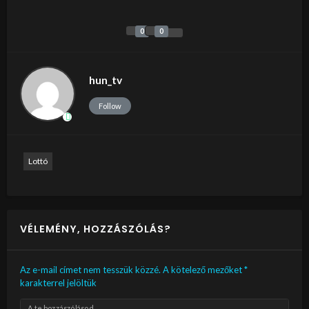
0
0
hun_tv
Follow
Lottó
VÉLEMÉNY, HOZZÁSZÓLÁS?
Az e-mail címet nem tesszük közzé.
A kötelező mezőket
*
karakterrel jelöltük
A te hozzászólásod