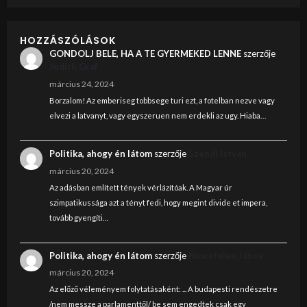
HOZZÁSZÓLÁSOK
GONDOLJ BELE, HA A TE GYERMEKED LENNE
szerzője
Judith Graf
március 24, 2024
Borzalom! Az emberiseg tobbsege turi ezt, a fotelban nezve vagy
elvezi a latvanyt, vagy egyszeruen nem erdekli az ugy. Hiaba…
Politika, ahogy én látom
szerzője
Szendi István
március 20, 2024
Az adásban említett tények vérlázítóak. A Magyar úr
szimpatikussága azt a tényt fedi, hogy megint divide et impera,
tovább gyengíti…
Politika, ahogy én látom
szerzője
Nincstelen János
március 20, 2024
Az előző véleményem folytatásaként: ... A budapesti rendészetre
/nem messze a parlamenttől/ be sem engedtek csak egy