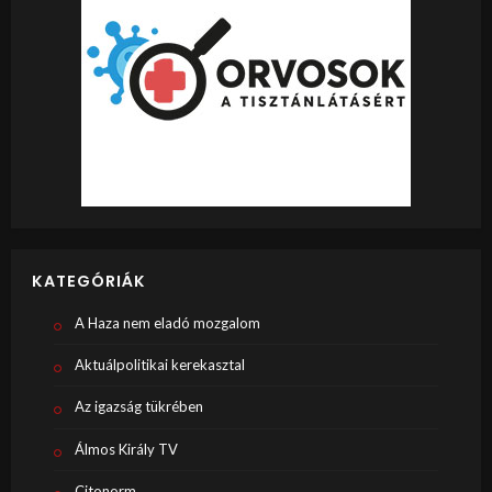
KATEGÓRIÁK
A Haza nem eladó mozgalom
Aktuálpolitikai kerekasztal
Az igazság tükrében
Álmos Király TV
Citonorm