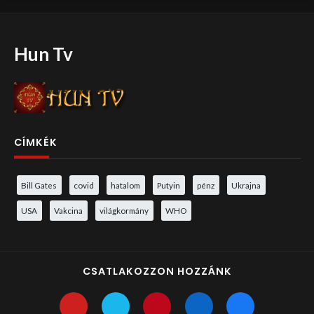
Hun Tv
CÍMKÉK
Bill Gates
covid
hatalom
Putyin
pénz
Ukrajna
USA
Vakcina
világkormány
WHO
CSATLAKOZZON HOZZÁNK