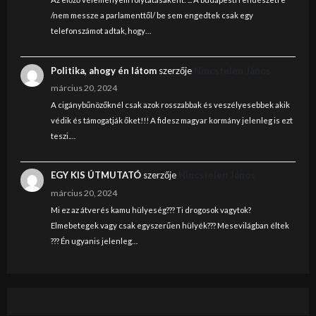
/nem messze a parlamenttől/ be sem engedtek csak egy
telefonszámot adtak, hogy…
Politika, ahogy én látom
szerzője
Nincstelen János
március 20, 2024
A cigánybűnözőknél csak azok rosszabbak és veszélyesebbek akik
védik és támogatják őket!!! A fidesz magyar kormány jelenleg is ezt
teszi.…
EGY KIS ÚTMUTATÓ
szerzője
Nincstelen János
március 20, 2024
Mi ez az átverés kamu hülyeség??? Ti drogosok vagytok?
Elmebetegek vagy csak egyszerűen hülyék??? Mesevilágban éltek
??? Én ugyanis jelenleg…