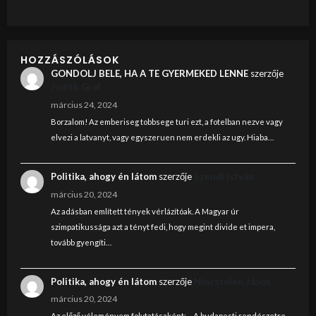
HOZZÁSZÓLÁSOK
GONDOLJ BELE, HA A TE GYERMEKED LENNE
szerzője
Judith Graf
március 24, 2024
Borzalom! Az emberiseg tobbsege turi ezt, a fotelban nezve vagy
elvezi a latvanyt, vagy egyszeruen nem erdekli az ugy. Hiaba…
Politika, ahogy én látom
szerzője
Szendi István
március 20, 2024
Az adásban említett tények vérlázítóak. A Magyar úr
szimpatikussága azt a tényt fedi, hogy megint divide et impera,
tovább gyengíti…
Politika, ahogy én látom
szerzője
Nincstelen János
március 20, 2024
Az előző véleményem folytatásaként: ... A budapesti rendészetre