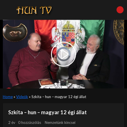
Video
Player
is
Play
loading.
Video
Home
»
Videók
»
Szkíta – hun – magyar 12 égi állat
Szkíta – hun – magyar 12 égi állat
2 év
0 hozzászólás
Nemzetünk kincsei