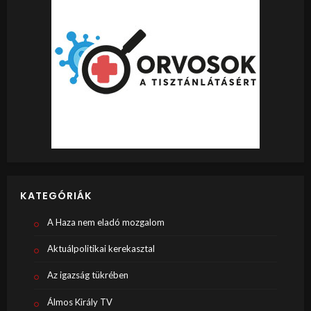
KATEGÓRIÁK
A Haza nem eladó mozgalom
Aktuálpolitikai kerekasztal
Az igazság tükrében
Álmos Király TV