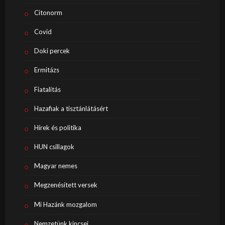
Citonorm
Covid
Doki percek
Ermitázs
Fiatalítás
Hazafiak a tisztánlátásért
Hírek és politika
HUN csillagok
Magyar nemes
Megzenésített versek
Mi Hazánk mozgalom
Nemzetünk kincsei