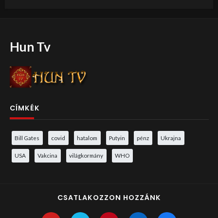
Hun Tv
CÍMKÉK
Bill Gates
covid
hatalom
Putyin
pénz
Ukrajna
USA
Vakcina
világkormány
WHO
CSATLAKOZZON HOZZÁNK