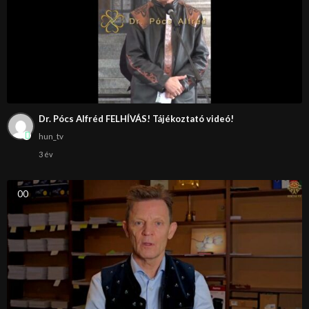
Dr. Pócs Alfréd FELHÍVÁS! Tájékoztató videó!
hun_tv
3 év
0
0