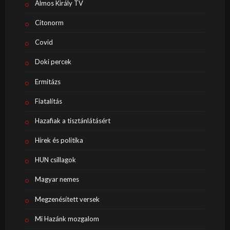
Álmos Király TV
Citonorm
Covid
Doki percek
Ermitázs
Fiatalítás
Hazafiak a tisztánlátásért
Hírek és politika
HUN csillagok
Magyar nemes
Megzenésített versek
Mi Hazánk mozgalom