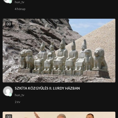
hun_tv
4 hónap
0
0
SZKÍTA KÖZGYŰLÉS II. LURDY HÁZBAN
hun_tv
2 év
0
0