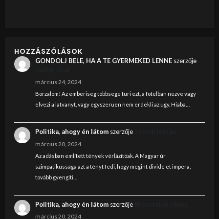
HOZZÁSZÓLÁSOK
GONDOLJ BELE, HA A TE GYERMEKED LENNE
szerzője
Judith Graf
március 24, 2024
Borzalom! Az emberiseg tobbsege turi ezt, a fotelban nezve vagy
elvezi a latvanyt, vagy egyszeruen nem erdekli az ugy. Hiaba…
Politika, ahogy én látom
szerzője
Szendi István
március 20, 2024
Az adásban említett tények vérlázítóak. A Magyar úr
szimpatikussága azt a tényt fedi, hogy megint divide et impera,
tovább gyengíti…
Politika, ahogy én látom
szerzője
Nincstelen János
március 20, 2024