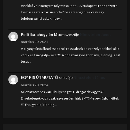
Az előző véleményem folytatásaként: ... A budapesti rendészetre
/nem messze a parlamenttől/ be sem engedtek csak egy
telefonszámot adtak, hogy…
Politika, ahogy én látom
szerzője
Nincstelen János
március 20, 2024
A cigánybűnözőknél csak azok rosszabbak és veszélyesebbek akik
védik és támogatják őket!!! A fidesz magyar kormány jelenleg is ezt
teszi.…
EGY KIS ÚTMUTATÓ
szerzője
Nincstelen János
március 20, 2024
Mi ez az átverés kamu hülyeség??? Ti drogosok vagytok?
Elmebetegek vagy csak egyszerűen hülyék??? Mesevilágban éltek
??? Én ugyanis jelenleg…