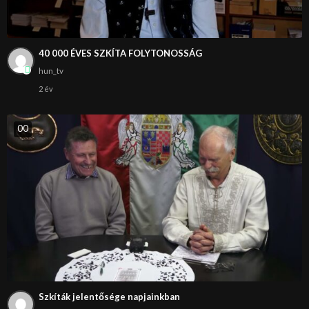
40 000 ÉVES SZKÍTA FOLYTONOSSÁG
hun_tv
2 év
0
0
Szkíták jelentősége napjainkban