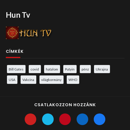
Hun Tv
CÍMKÉK
Bill Gates
covid
hatalom
Putyin
pénz
Ukrajna
USA
Vakcina
világkormány
WHO
CSATLAKOZZON HOZZÁNK