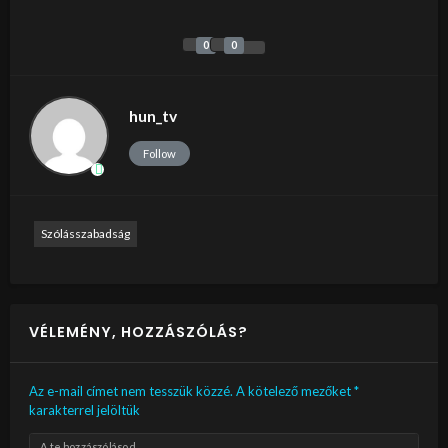
0
0
hun_tv
Follow
Szólásszabadság
VÉLEMÉNY, HOZZÁSZÓLÁS?
Az e-mail címet nem tesszük közzé.
A kötelező mezőket
*
karakterrel jelöltük
A te hozzászólásod