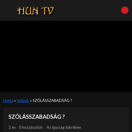
Home
»
Videók
»
SZÓLÁSSZABADSÁG ?
SZÓLÁSSZABADSÁG ?
2 év
0 hozzászólás
Az igazság tükrében