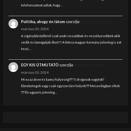
telefonszámot adtak, hogy…
Politika, ahogy én látom
szerzője
Nincstelen János
március 20, 2024
A cigánybűnözőknél csak azok rosszabbak és veszélyesebbek akik
védik és támogatják őket!!! A fidesz magyar kormány jelenleg is ezt
teszi.…
EGY KIS ÚTMUTATÓ
szerzője
Nincstelen János
március 20, 2024
Mi ez az átverés kamu hülyeség??? Ti drogosok vagytok?
Elmebetegek vagy csak egyszerűen hülyék??? Mesevilágban éltek
??? Én ugyanis jelenleg…