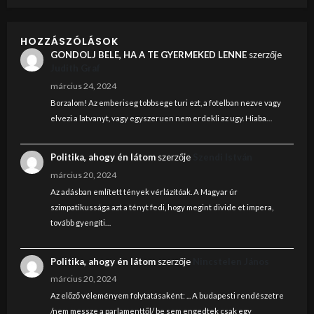
HOZZÁSZÓLÁSOK
GONDOLJ BELE, HA A TE GYERMEKED LENNE
szerzője
Judith Graf
március 24, 2024
Borzalom! Az emberiseg tobbsege turi ezt, a fotelban nezve vagy
elvezi a latvanyt, vagy egyszeruen nem erdekli az ugy. Hiaba…
Politika, ahogy én látom
szerzője
Szendi István
március 20, 2024
Az adásban említett tények vérlázítóak. A Magyar úr
szimpatikussága azt a tényt fedi, hogy megint divide et impera,
tovább gyengíti…
Politika, ahogy én látom
szerzője
Nincstelen János
március 20, 2024
Az előző véleményem folytatásaként: ... A budapesti rendészetre
/nem messze a parlamenttől/ be sem engedtek csak egy