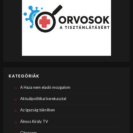
KATEGÓRIÁK
A Haza nem eladó mozgalom
Aktuálpolitikai kerekasztal
Az igazság tükrében
Álmos Király TV
Citonorm