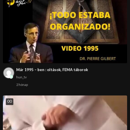
Már 1995 – ben : oltások, FEMA táborok
hun_tv
2 hónap
0
0