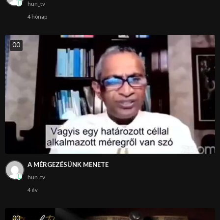
hun_tv
4 hónap
0
0
A MÉRGEZÉSÜNK MENETE
hun_tv
4 év
0
0