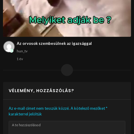
Az orvosok szembesülnek az igazsággal
hun_tv
1 év
VÉLEMÉNY, HOZZÁSZÓLÁS?
Az e-mail címet nem tesszük közzé.
A kötelező mezőket
*
karakterrel jelöltük
A te hozzászólásod