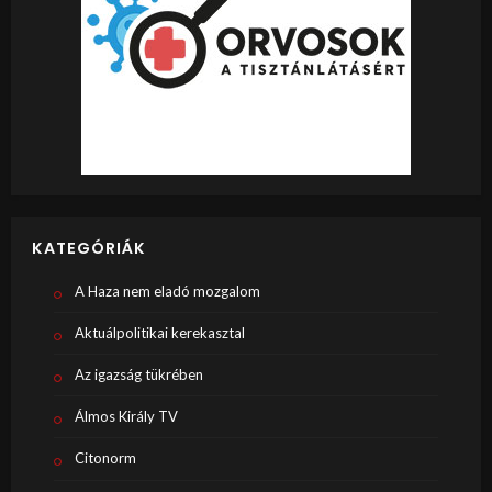
KATEGÓRIÁK
A Haza nem eladó mozgalom
Aktuálpolitikai kerekasztal
Az igazság tükrében
Álmos Király TV
Citonorm