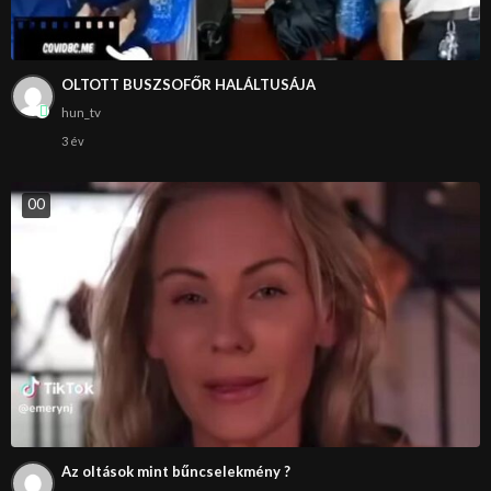
OLTOTT BUSZSOFŐR HALÁLTUSÁJA
hun_tv
3 év
0
0
Az oltások mint bűncselekmény ?