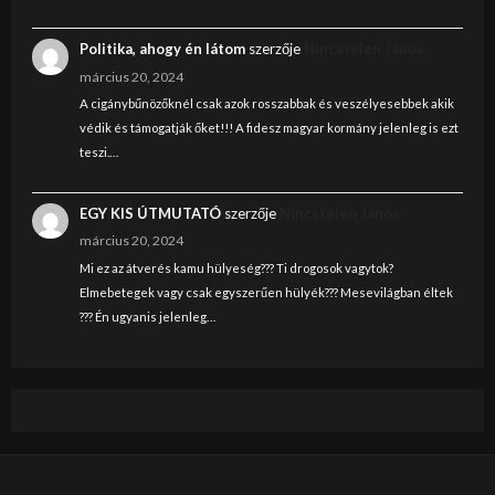
Politika, ahogy én látom
szerzője
Nincstelen János
március 20, 2024
A cigánybűnözőknél csak azok rosszabbak és veszélyesebbek akik
védik és támogatják őket!!! A fidesz magyar kormány jelenleg is ezt
teszi.…
EGY KIS ÚTMUTATÓ
szerzője
Nincstelen János
március 20, 2024
Mi ez az átverés kamu hülyeség??? Ti drogosok vagytok?
Elmebetegek vagy csak egyszerűen hülyék??? Mesevilágban éltek
??? Én ugyanis jelenleg…