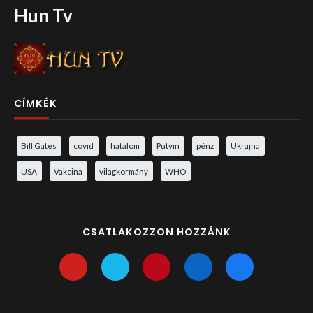
Hun Tv
CÍMKÉK
Bill Gates
covid
hatalom
Putyin
pénz
Ukrajna
USA
Vakcina
világkormány
WHO
CSATLAKOZZON HOZZÁNK