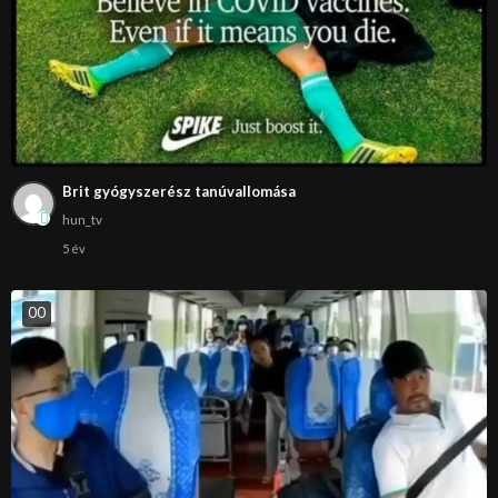
Brit gyógyszerész tanúvallomása
hun_tv
5 év
0
0