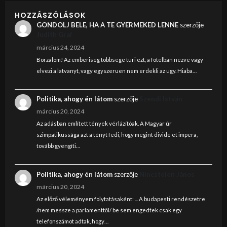
HOZZÁSZÓLÁSOK
GONDOLJ BELE, HA A TE GYERMEKED LENNE
szerzője
Judith Graf
március 24, 2024
Borzalom! Az emberiseg tobbsege turi ezt, a fotelban nezve vagy
elvezi a latvanyt, vagy egyszeruen nem erdekli az ugy. Hiaba…
Politika, ahogy én látom
szerzője
Szendi István
március 20, 2024
Az adásban említett tények vérlázítóak. A Magyar úr
szimpatikussága azt a tényt fedi, hogy megint divide et impera,
tovább gyengíti…
Politika, ahogy én látom
szerzője
Nincstelen János
március 20, 2024
Az előző véleményem folytatásaként: ... A budapesti rendészetre
/nem messze a parlamenttől/ be sem engedtek csak egy
telefonszámot adtak, hogy…