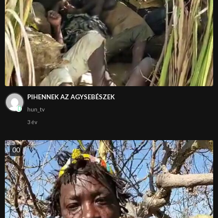
PIHENNEK AZ AGYSEBÉSZEK
hun_tv
3 év
0
0