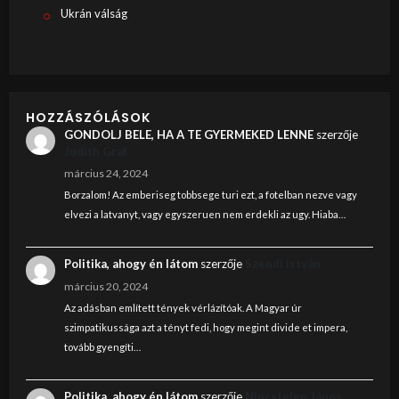
Ukrán válság
HOZZÁSZÓLÁSOK
GONDOLJ BELE, HA A TE GYERMEKED LENNE
szerzője
Judith Graf
március 24, 2024
Borzalom! Az emberiseg tobbsege turi ezt, a fotelban nezve vagy
elvezi a latvanyt, vagy egyszeruen nem erdekli az ugy. Hiaba…
Politika, ahogy én látom
szerzője
Szendi István
március 20, 2024
Az adásban említett tények vérlázítóak. A Magyar úr
szimpatikussága azt a tényt fedi, hogy megint divide et impera,
tovább gyengíti…
Politika, ahogy én látom
szerzője
Nincstelen János