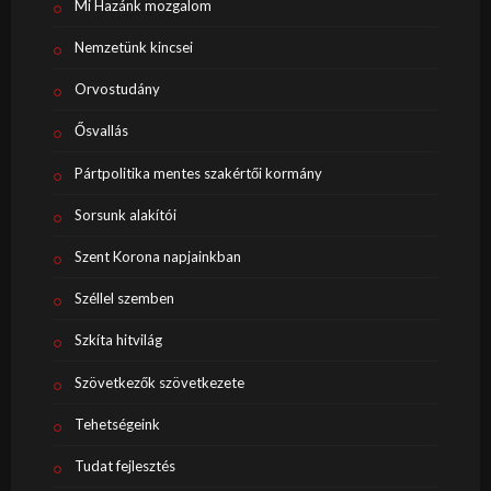
Mi Hazánk mozgalom
Nemzetünk kincsei
Orvostudány
Ősvallás
Pártpolitika mentes szakértői kormány
Sorsunk alakítói
Szent Korona napjainkban
Széllel szemben
Szkíta hitvilág
Szövetkezők szövetkezete
Tehetségeink
Tudat fejlesztés