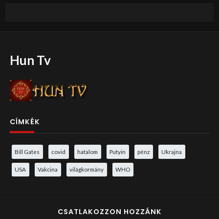
Hun Tv
CÍMKÉK
Bill Gates
covid
hatalom
Putyin
pénz
Ukrajna
USA
Vakcina
világkormány
WHO
CSATLAKOZZON HOZZÁNK