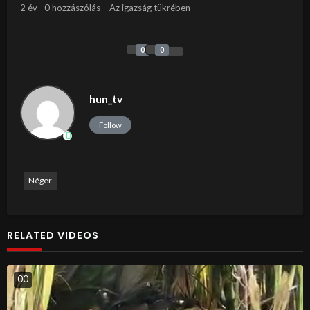
2 év
0 hozzászólás
Az igazság tükrében
0
0
hun_tv
Follow
Néger
RELATED VIDEOS
0
0