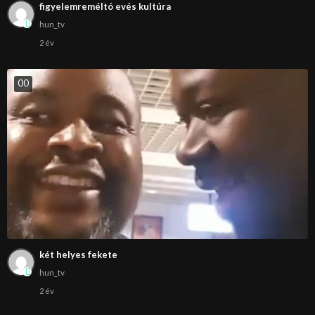
figyelemreméltó evés kultúra
hun_tv
2 év
0
0
két helyes fekete
hun_tv
2 év