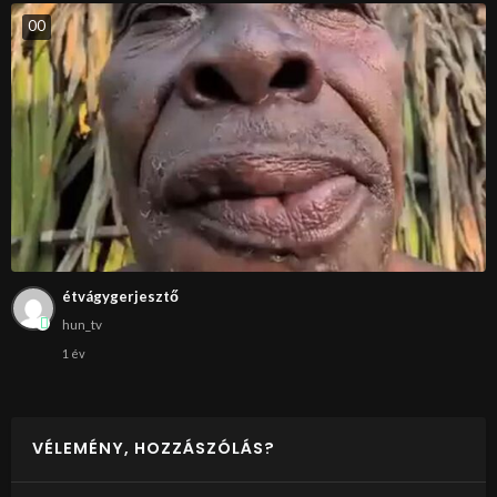
0
0
étvágygerjesztő
hun_tv
1 év
VÉLEMÉNY, HOZZÁSZÓLÁS?