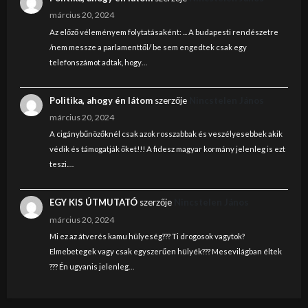
március 20, 2024
Az előző véleményem folytatásaként: ... A budapesti rendészetre
/nem messze a parlamenttől/ be sem engedtek csak egy
telefonszámot adtak, hogy…
Politika, ahogy én látom
szerzője
Nincstelen János
március 20, 2024
A cigánybűnözőknél csak azok rosszabbak és veszélyesebbek akik
védik és támogatják őket!!! A fidesz magyar kormány jelenleg is ezt
teszi.…
EGY KIS ÚTMUTATÓ
szerzője
Nincstelen János
március 20, 2024
Mi ez az átverés kamu hülyeség??? Ti drogosok vagytok?
Elmebetegek vagy csak egyszerűen hülyék??? Mesevilágban éltek
??? Én ugyanis jelenleg…