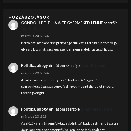
HOZZÁSZÓLÁSOK
GONDOLJ BELE, HA A TE GYERMEKED LENNE
szerzője
Judith Graf
március 24, 2024
Borzalom! Az emberiseg tobbsege turi ezt, a fotelban nezve vagy
elvezi a latvanyt, vagy egyszeruen nem erdekli az ugy. Hiaba…
Politika, ahogy én látom
szerzője
Szendi István
március 20, 2024
Az adásban említett tények vérlázítóak. A Magyar úr
szimpatikussága azt a tényt fedi, hogy megint divide et impera,
tovább gyengíti…
Politika, ahogy én látom
szerzője
Nincstelen János
március 20, 2024
Az előző véleményem folytatásaként: ... A budapesti rendészetre
/nem messze a parlamenttől/ be sem engedtek csak egy