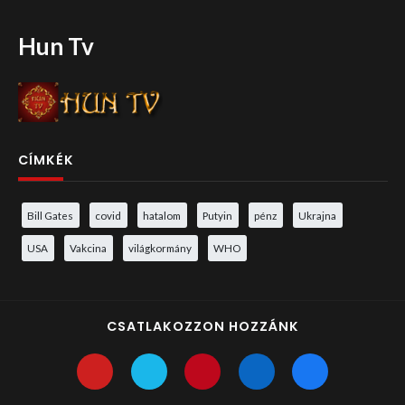
Hun Tv
CÍMKÉK
Bill Gates
covid
hatalom
Putyin
pénz
Ukrajna
USA
Vakcina
világkormány
WHO
CSATLAKOZZON HOZZÁNK