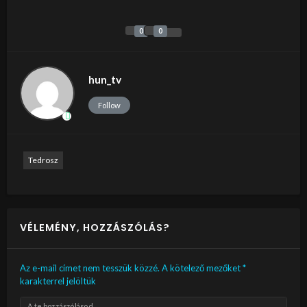
0
0
hun_tv
Follow
Tedrosz
VÉLEMÉNY, HOZZÁSZÓLÁS?
Az e-mail címet nem tesszük közzé.
A kötelező mezőket
*
karakterrel jelöltük
A te hozzászólásod