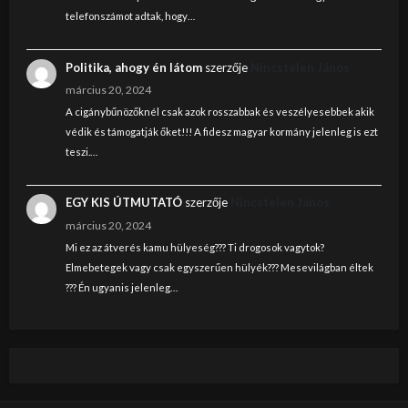
telefonszámot adtak, hogy…
Politika, ahogy én látom
szerzője
Nincstelen János
március 20, 2024
A cigánybűnözőknél csak azok rosszabbak és veszélyesebbek akik
védik és támogatják őket!!! A fidesz magyar kormány jelenleg is ezt
teszi.…
EGY KIS ÚTMUTATÓ
szerzője
Nincstelen János
március 20, 2024
Mi ez az átverés kamu hülyeség??? Ti drogosok vagytok?
Elmebetegek vagy csak egyszerűen hülyék??? Mesevilágban éltek
??? Én ugyanis jelenleg…