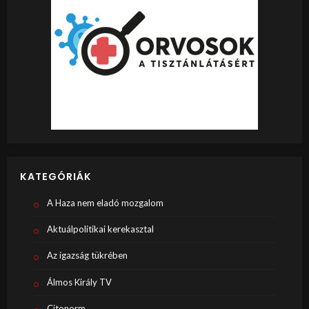
KATEGÓRIÁK
A Haza nem eladó mozgalom
Aktuálpolitikai kerekasztal
Az igazság tükrében
Álmos Király TV
Citonorm