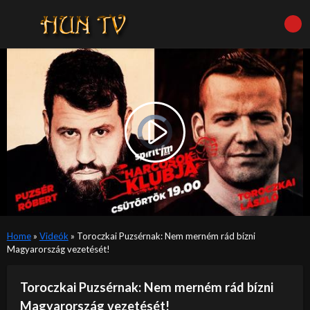
Video
Player
is
Play
loading.
Video
Home
»
Videók
»
Toroczkai Puzsérnak: Nem merném rád bízni
Magyarország vezetését!
Toroczkai Puzsérnak: Nem merném rád bízni
Magyarország vezetését!