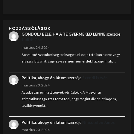
HOZZÁSZÓLÁSOK
GONDOLJ BELE, HA A TE GYERMEKED LENNE
szerzője
Judith Graf
március 24, 2024
Borzalom! Az emberiseg tobbsege turi ezt, a fotelban nezve vagy
elvezi a latvanyt, vagy egyszeruen nem erdekli az ugy. Hiaba…
Politika, ahogy én látom
szerzője
Szendi István
március 20, 2024
Az adásban említett tények vérlázítóak. A Magyar úr
szimpatikussága azt a tényt fedi, hogy megint divide et impera,
tovább gyengíti…
Politika, ahogy én látom
szerzője
Nincstelen János
március 20, 2024