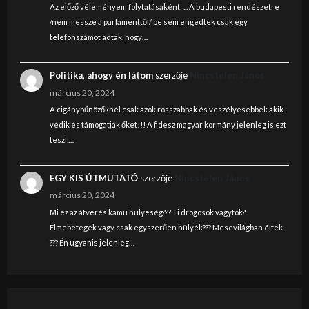
Az előző véleményem folytatásaként: ... A budapesti rendészetre
/nem messze a parlamenttől/ be sem engedtek csak egy
telefonszámot adtak, hogy…
Politika, ahogy én látom
szerzője
Nincstelen János
március 20, 2024
A cigánybűnözőknél csak azok rosszabbak és veszélyesebbek akik
védik és támogatják őket!!! A fidesz magyar kormány jelenleg is ezt
teszi.…
EGY KIS ÚTMUTATÓ
szerzője
Nincstelen János
március 20, 2024
Mi ez az átverés kamu hülyeség??? Ti drogosok vagytok?
Elmebetegek vagy csak egyszerűen hülyék??? Mesevilágban éltek
??? Én ugyanis jelenleg…