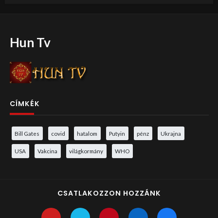
Hun Tv
CÍMKÉK
Bill Gates
covid
hatalom
Putyin
pénz
Ukrajna
USA
Vakcina
világkormány
WHO
CSATLAKOZZON HOZZÁNK