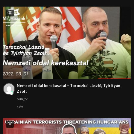
0
0
Nemzeti oldal kerekasztal – Toroczkai László, Tyirityán
Zsolt
hun_tv
4 év
0
0