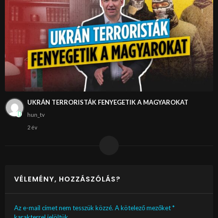
UKRÁN TERRORISTÁK FENYEGETIK A MAGYAROKAT
hun_tv
2 év
VÉLEMÉNY, HOZZÁSZÓLÁS?
Az e-mail címet nem tesszük közzé.
A kötelező mezőket
*
karakterrel jelöltük