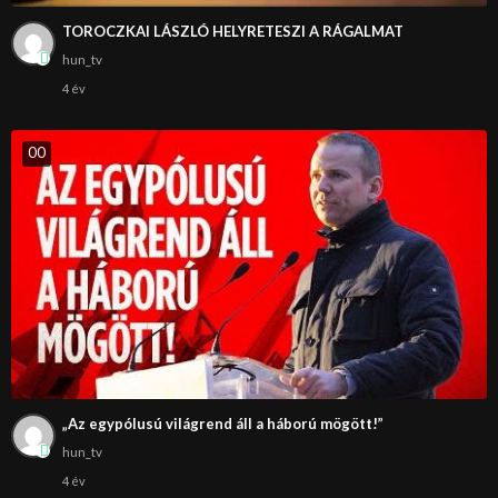
TOROCZKAI LÁSZLÓ HELYRETESZI A RÁGALMAT
hun_tv
4 év
0
0
„Az egypólusú világrend áll a háború mögött!”
hun_tv
4 év