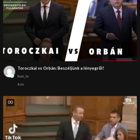
Toroczkai vs Orbán: Beszéljünk a lényegről!
hun_tv
4 év
0
0