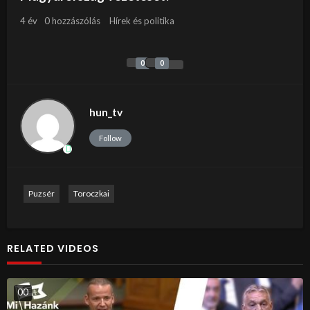
4 év
0 hozzászólás
Hírek és politika
0
0
hun_tv
Follow
Puzsér
Toroczkai
RELATED VIDEOS
0
0