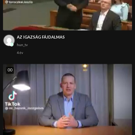
AZ IGAZSÁG FÁJDALMAS
hun_tv
4 év
0
0