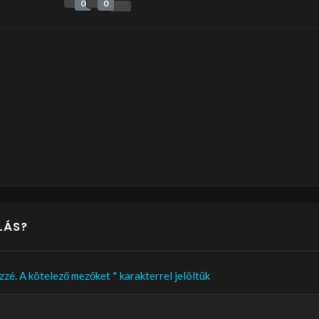
0
0
LÁS?
zzé.
A kötelező mezőket
*
karakterrel jelöltük