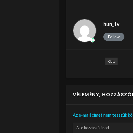
hun_tv
Follow
Klatv
VÉLEMÉNY, HOZZÁSZÓ
Az e-mail címet nem tesszük kö
A te hozzászólásod