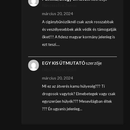
Nincstelen János
március 20, 2024
A cigánybűnözőknél csak azok rosszabbak
és veszélyesebbek akik védik és támogatják
őket!!! A fidesz magyar kormány jelenleg is
ezt teszi.…
EGY KIS ÚTMUTATÓ
szerzője
Nincstelen János
március 20, 2024
Mi ez az átverés kamu hülyeség??? Ti
drogosok vagytok? Elmebetegek vagy csak
egyszerűen hülyék??? Mesevilágban éltek
??? Én ugyanis jelenleg…