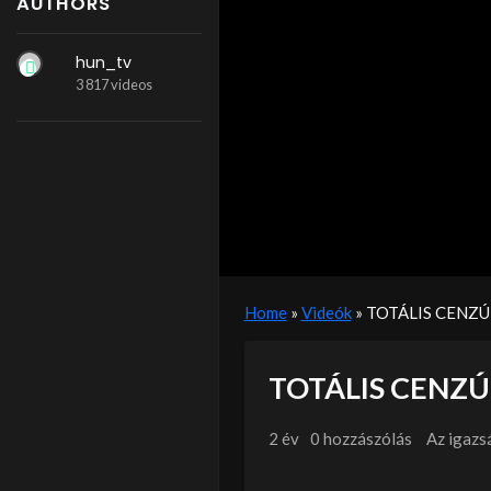
AUTHORS
hun_tv
3 817 videos
Home
»
Videók
»
TOTÁLIS CENZ
TOTÁLIS CENZ
2 év
0 hozzászólás
Az igazs