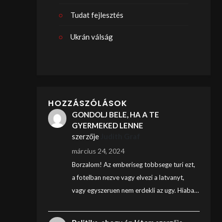
Tudat fejlesztés
Ukrán válság
HOZZÁSZÓLÁSOK
GONDOLJ BELE, HA A TE
GYERMEKED LENNE
szerzője
Judith Graf
március 24, 2024
Borzalom! Az emberiseg tobbsege turi ezt,
a fotelban nezve vagy elvezi a latvanyt,
vagy egyszeruen nem erdekli az ugy. Hiaba…