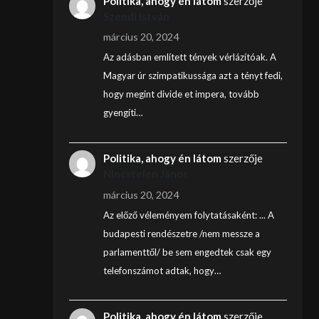
Politika, ahogy én látom
szerzője
Szendi István
március 20, 2024
Az adásban említett tények vérlázítóak. A
Magyar úr szimpatikussága azt a tényt fedi,
hogy megint divide et impera, tovább
gyengíti…
Politika, ahogy én látom
szerzője
Nincstelen János
március 20, 2024
Az előző véleményem folytatásaként: ... A
budapesti rendészetre /nem messze a
parlamenttől/ be sem engedtek csak egy
telefonszámot adtak, hogy…
Politika, ahogy én látom
szerzője