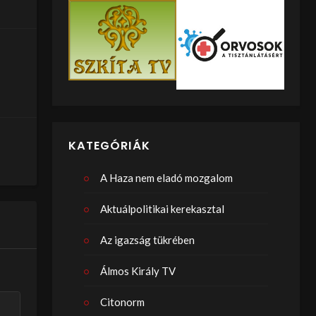
KATEGÓRIÁK
A Haza nem eladó mozgalom
Aktuálpolitikai kerekasztal
Az igazság tükrében
Álmos Király TV
Citonorm