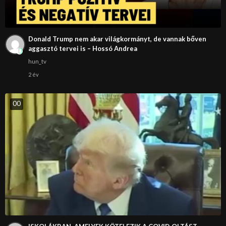
Donald Trump nem akar világkormányt, de vannak bőven
aggasztó tervei is – Hossó Andrea
hun_tv
2 év
0
0