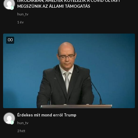
ISKOLÁKBAN, AMELYEK KÖTELEZIK A COVID OLTÁST
MEGSZÜNIK AZ ÁLLAMI TÁMOGATÁS
hun_tv
1 év
0
0
Érdekes mit mond erröl Trump
hun_tv
2 hét