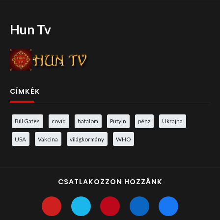
Hun Tv
CÍMKÉK
Bill Gates
covid
hatalom
Putyin
pénz
Ukrajna
USA
Vakcina
világkormány
WHO
CSATLAKOZZON HOZZÁNK