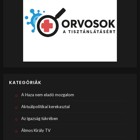
KATEGÓRIÁK
A Haza nem eladó mozgalom
Aktuálpolitikai kerekasztal
Az igazság tükrében
Álmos Király TV