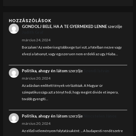
HOZZÁSZÓLÁSOK
GONDOLJ BELE, HA A TE GYERMEKED LENNE
szerzője
Judith Graf
március 24, 2024
Borzalom! Az emberiseg tobbsege turi ezt, a fotelban nezve vagy
elvezi a latvanyt, vagy egyszeruen nem erdekli az ugy. Hiaba…
Politika, ahogy én látom
szerzője
Szendi István
március 20, 2024
Az adásban említett tények vérlázítóak. A Magyar úr
szimpatikussága azt a tényt fedi, hogy megint divide et impera,
tovább gyengíti…
Politika, ahogy én látom
szerzője
Nincstelen János
március 20, 2024
Az előző véleményem folytatásaként: ... A budapesti rendészetre