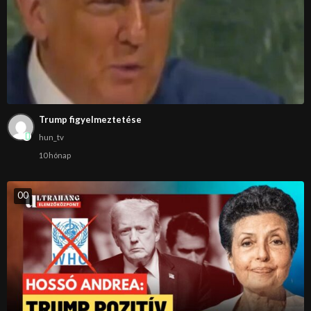
Trump figyelmeztetése
hun_tv
10 hónap
0
0