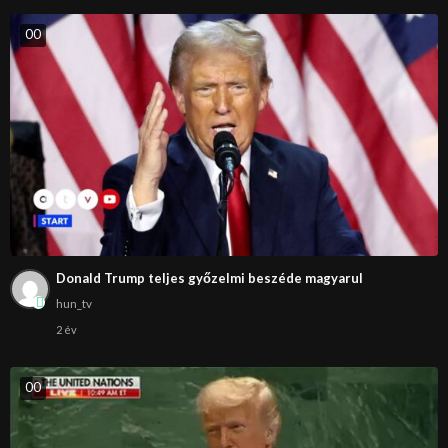
0
0
Donald Trump teljes győzelmi beszéde magyarul
hun_tv
2 év
0
0