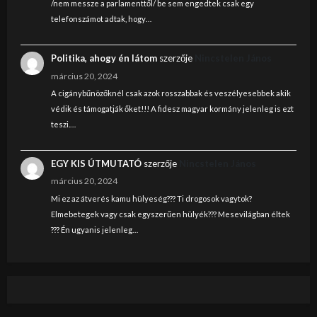
/nem messze a parlamenttől/ be sem engedtek csak egy
telefonszámot adtak, hogy…
Politika, ahogy én látom
szerzője
Nincstelen János
március 20, 2024
A cigánybűnözőknél csak azok rosszabbak és veszélyesebbek akik
védik és támogatják őket!!! A fidesz magyar kormány jelenleg is ezt
teszi.…
EGY KIS ÚTMUTATÓ
szerzője
Nincstelen János
március 20, 2024
Mi ez az átverés kamu hülyeség??? Ti drogosok vagytok?
Elmebetegek vagy csak egyszerűen hülyék??? Mesevilágban éltek
??? Én ugyanis jelenleg…