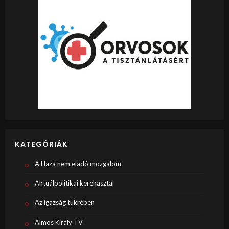
KATEGÓRIÁK
A Haza nem eladó mozgalom
Aktuálpolitikai kerekasztal
Az igazság tükrében
Álmos Király TV