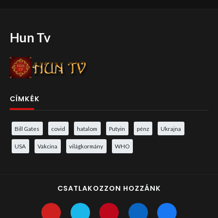
Hun Tv
CÍMKÉK
Bill Gates
covid
hatalom
Putyin
pénz
Ukrajna
USA
Vakcina
világkormány
WHO
CSATLAKOZZON HOZZÁNK