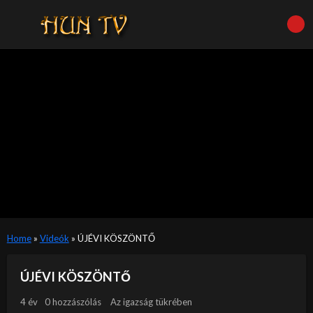
Home
»
Videók
»
ÚJÉVI KÖSZÖNTŐ
ÚJÉVI KÖSZÖNTŐ
4 év
0 hozzászólás
Az igazság tükrében