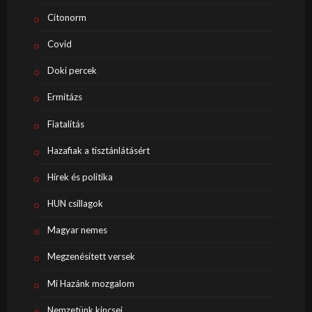
Citonorm
Covid
Doki percek
Ermitázs
Fiatalítás
Hazafiak a tisztánlátásért
Hírek és politika
HUN csillagok
Magyar nemes
Megzenésített versek
Mi Hazánk mozgalom
Nemzetünk kincsei