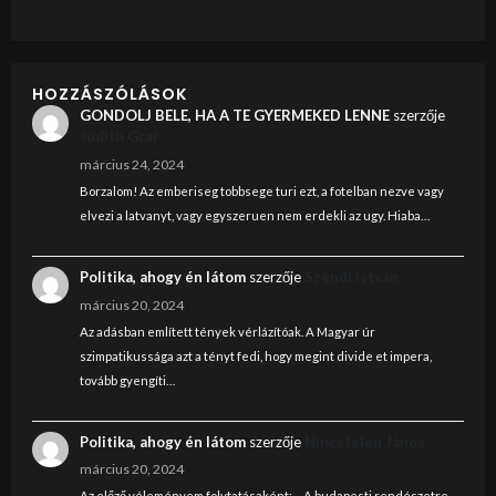
HOZZÁSZÓLÁSOK
GONDOLJ BELE, HA A TE GYERMEKED LENNE
szerzője
Judith Graf
március 24, 2024
Borzalom! Az emberiseg tobbsege turi ezt, a fotelban nezve vagy
elvezi a latvanyt, vagy egyszeruen nem erdekli az ugy. Hiaba…
Politika, ahogy én látom
szerzője
Szendi István
március 20, 2024
Az adásban említett tények vérlázítóak. A Magyar úr
szimpatikussága azt a tényt fedi, hogy megint divide et impera,
tovább gyengíti…
Politika, ahogy én látom
szerzője
Nincstelen János
március 20, 2024
Az előző véleményem folytatásaként: ... A budapesti rendészetre