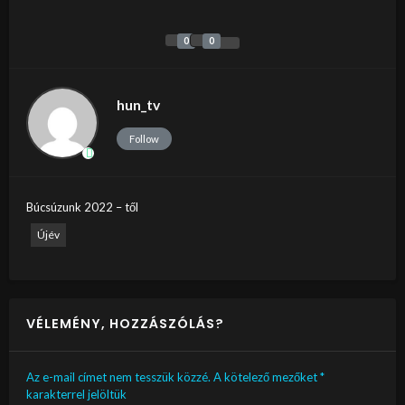
0
0
hun_tv
Follow
Búcsúzunk 2022 – től
Újév
VÉLEMÉNY, HOZZÁSZÓLÁS?
Az e-mail címet nem tesszük közzé.
A kötelező mezőket
*
karakterrel jelöltük