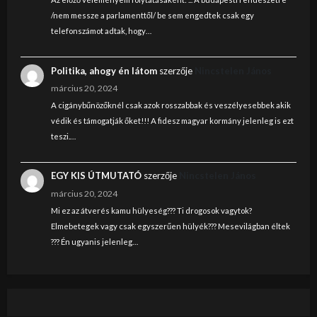
/nem messze a parlamenttől/ be sem engedtek csak egy
telefonszámot adtak, hogy…
Politika, ahogy én látom
szerzője
Nincstelen János
március 20, 2024
A cigánybűnözőknél csak azok rosszabbak és veszélyesebbek akik
védik és támogatják őket!!! A fidesz magyar kormány jelenleg is ezt
teszi.…
EGY KIS ÚTMUTATÓ
szerzője
Nincstelen János
március 20, 2024
Mi ez az átverés kamu hülyeség??? Ti drogosok vagytok?
Elmebetegek vagy csak egyszerűen hülyék??? Mesevilágban éltek
??? Én ugyanis jelenleg…