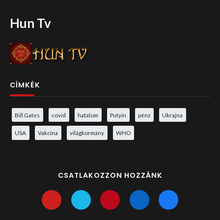
Hun Tv
CÍMKÉK
Bill Gates
covid
hatalom
Putyin
pénz
Ukrajna
USA
Vakcina
világkormány
WHO
CSATLAKOZZON HOZZÁNK