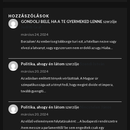
HOZZÁSZÓLÁSOK
GONDOLJ BELE, HA A TE GYERMEKED LENNE
szerzője
Judith Graf
március 24, 2024
Borzalom! Az emberiseg tobbsege turi ezt, a fotelban nezve vagy
elvezi a latvanyt, vagy egyszeruen nem erdekli az ugy. Hiaba…
Politika, ahogy én látom
szerzője
Szendi István
március 20, 2024
Az adásban említett tények vérlázítóak. A Magyar úr
szimpatikussága azt a tényt fedi, hogy megint divide et impera,
tovább gyengíti…
Politika, ahogy én látom
szerzője
Nincstelen János
március 20, 2024
Az előző véleményem folytatásaként: ... A budapesti rendészetre
/nem messze a parlamenttől/ be sem engedtek csak egy