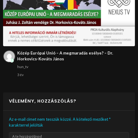
Közép Európai Unió – A megmaradás esélye? – Dr.
Horkovics-Kováts János
hun_tv
3 év
VÉLEMÉNY, HOZZÁSZÓLÁS?
Az e-mail címet nem tesszük közzé.
A kötelező mezőket
*
karakterrel jelöltük
A te hozzászólásod