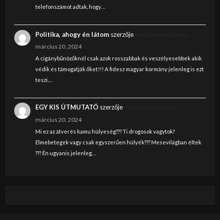
telefonszámot adtak, hogy…
Politika, ahogy én látom
szerzője
Nincstelen János
március 20, 2024
A cigánybűnözőknél csak azok rosszabbak és veszélyesebbek akik
védik és támogatják őket!!! A fidesz magyar kormány jelenleg is ezt
teszi.…
EGY KIS ÚTMUTATÓ
szerzője
Nincstelen János
március 20, 2024
Mi ez az átverés kamu hülyeség??? Ti drogosok vagytok?
Elmebetegek vagy csak egyszerűen hülyék??? Mesevilágban éltek
??? Én ugyanis jelenleg…