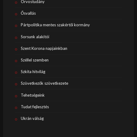
Orvostudány
Ősvallás
Pártpolitika mentes szakértői kormány
Sorsunk alakítói
Szent Korona napjainkban
Széllel szemben
Szkíta hitvilág
Szövetkezők szövetkezete
Tehetségeink
Tudat fejlesztés
Ukrán válság