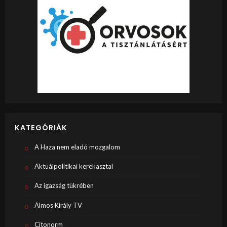
KATEGÓRIÁK
A Haza nem eladó mozgalom
Aktuálpolitikai kerekasztal
Az igazság tükrében
Álmos Király TV
Citonorm