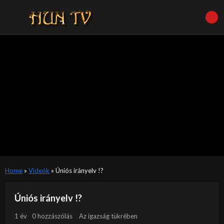
Home
»
Videók
»
Úniós irányelv !?
Úniós irányelv !?
1 év
0 hozzászólás
Az igazság tükrében