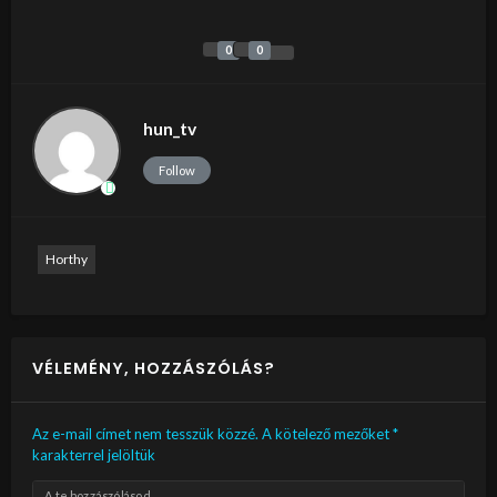
0
0
hun_tv
Follow
Horthy
VÉLEMÉNY, HOZZÁSZÓLÁS?
Az e-mail címet nem tesszük közzé.
A kötelező mezőket
*
karakterrel jelöltük
A te hozzászólásod