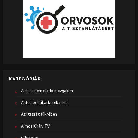
KATEGÓRIÁK
A Haza nem eladó mozgalom
Aktuálpolitikai kerekasztal
Az igazság tükrében
Álmos Király TV
Citonorm