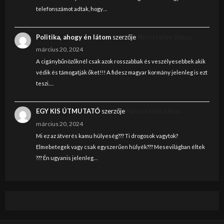
telefonszámot adtak, hogy…
Politika, ahogy én látom
szerzője
Nincstelen János
március 20, 2024
A cigánybűnözőknél csak azok rosszabbak és veszélyesebbek akik
védik és támogatják őket!!! A fidesz magyar kormány jelenleg is ezt
teszi.…
EGY KIS ÚTMUTATÓ
szerzője
Nincstelen János
március 20, 2024
Mi ez az átverés kamu hülyeség??? Ti drogosok vagytok?
Elmebetegek vagy csak egyszerűen hülyék??? Mesevilágban éltek
??? Én ugyanis jelenleg…