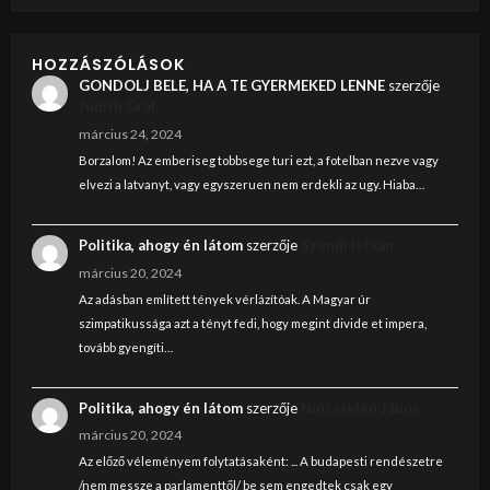
HOZZÁSZÓLÁSOK
GONDOLJ BELE, HA A TE GYERMEKED LENNE
szerzője
Judith Graf
március 24, 2024
Borzalom! Az emberiseg tobbsege turi ezt, a fotelban nezve vagy
elvezi a latvanyt, vagy egyszeruen nem erdekli az ugy. Hiaba…
Politika, ahogy én látom
szerzője
Szendi István
március 20, 2024
Az adásban említett tények vérlázítóak. A Magyar úr
szimpatikussága azt a tényt fedi, hogy megint divide et impera,
tovább gyengíti…
Politika, ahogy én látom
szerzője
Nincstelen János
március 20, 2024
Az előző véleményem folytatásaként: ... A budapesti rendészetre
/nem messze a parlamenttől/ be sem engedtek csak egy