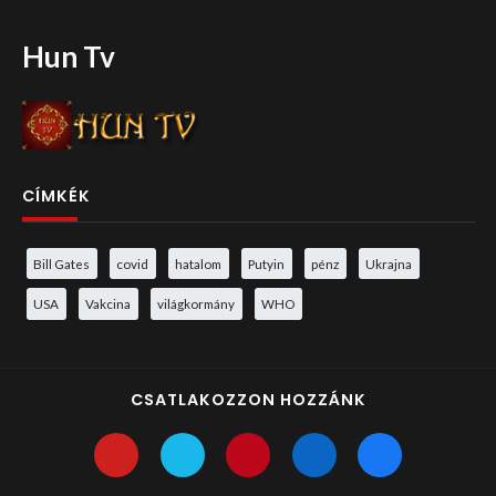
Hun Tv
CÍMKÉK
Bill Gates
covid
hatalom
Putyin
pénz
Ukrajna
USA
Vakcina
világkormány
WHO
CSATLAKOZZON HOZZÁNK