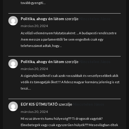
tovább gyengíti…
Politika, ahogy én látom
szerzője
Nincstelen János
március 20, 2024
Az előző véleményem folytatásaként: ... A budapesti rendészetre
/nem messze a parlamenttől/ be sem engedtek csak egy
telefonszámot adtak, hogy…
Politika, ahogy én látom
szerzője
Nincstelen János
március 20, 2024
A cigánybűnözőknél csak azok rosszabbak és veszélyesebbek akik
védik és támogatják őket!!! A fidesz magyar kormány jelenleg is ezt
teszi.…
EGY KIS ÚTMUTATÓ
szerzője
Nincstelen János
március 20, 2024
Mi ez az átverés kamu hülyeség??? Ti drogosok vagytok?
Elmebetegek vagy csak egyszerűen hülyék??? Mesevilágban éltek