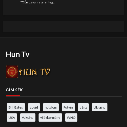
??? Én ugyanis jelenleg…
Hun Tv
CÍMKÉK
Bill Gates
covid
hatalom
Putyin
pénz
Ukrajna
USA
Vakcina
világkormány
WHO