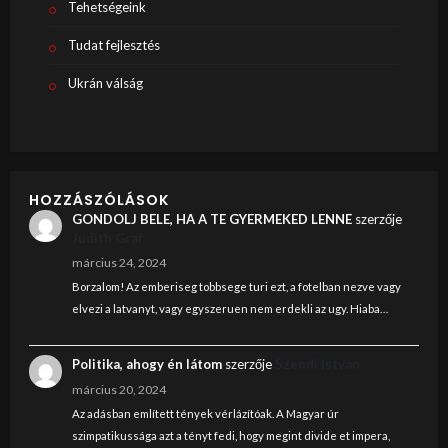
Tehetségeink
Tudat fejlesztés
Ukrán válság
HOZZÁSZÓLÁSOK
GONDOLJ BELE, HA A TE GYERMEKED LENNE
szerzője
Judith Graf
március 24, 2024
Borzalom! Az emberiseg tobbsege turi ezt, a fotelban nezve vagy
elvezi a latvanyt, vagy egyszeruen nem erdekli az ugy. Hiaba…
Politika, ahogy én látom
szerzője
Szendi István
március 20, 2024
Az adásban említett tények vérlázítóak. A Magyar úr
szimpatikussága azt a tényt fedi, hogy megint divide et impera,