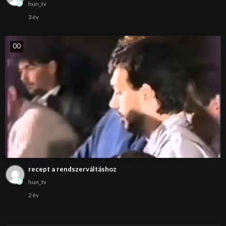
hun_tv
3 év
0
0
recept a rendszerváltáshoz
hun_tv
2 év