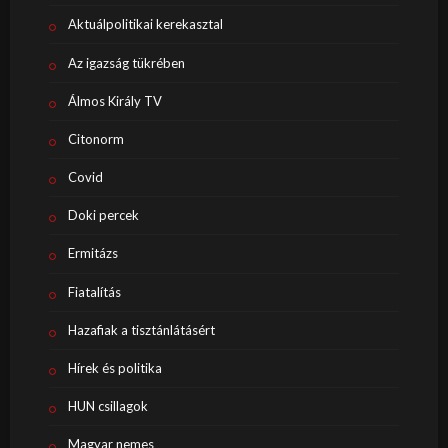
Aktuálpolitikai kerekasztal
Az igazság tükrében
Álmos Király TV
Citonorm
Covid
Doki percek
Ermitázs
Fiatalítás
Hazafiak a tisztánlátásért
Hírek és politika
HUN csillagok
Magyar nemes