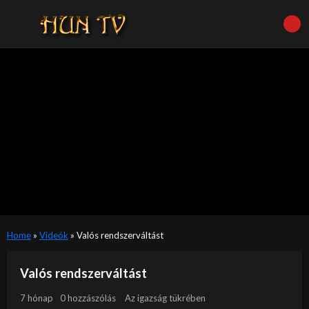
Home
»
Videók
»
Valós rendszerváltást
Valós rendszerváltást
7 hónap
0 hozzászólás
Az igazság tükrében