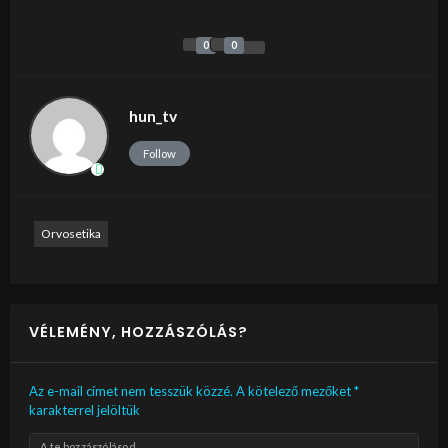
0
0
hun_tv
Follow
Orvosetika
VÉLEMÉNY, HOZZÁSZÓLÁS?
Az e-mail címet nem tesszük közzé.
A kötelező mezőket
*
karakterrel jelöltük
A te hozzászólásod