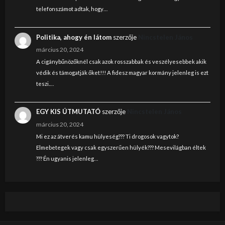
telefonszámot adtak, hogy…
Politika, ahogy én látom
szerzője
Nincstelen János
március 20, 2024
A cigánybűnözőknél csak azok rosszabbak és veszélyesebbek akik
védik és támogatják őket!!! A fidesz magyar kormány jelenleg is ezt
teszi.…
EGY KIS ÚTMUTATÓ
szerzője
Nincstelen János
március 20, 2024
Mi ez az átverés kamu hülyeség??? Ti drogosok vagytok?
Elmebetegek vagy csak egyszerűen hülyék??? Mesevilágban éltek
??? Én ugyanis jelenleg…