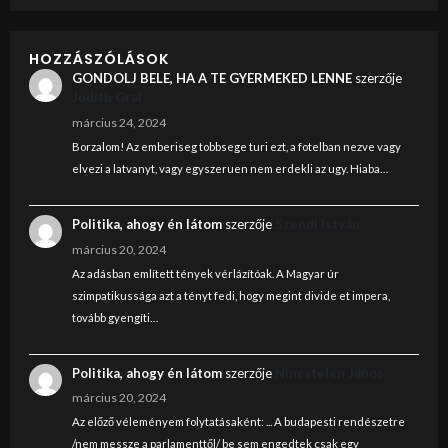
HOZZÁSZÓLÁSOK
GONDOLJ BELE, HA A TE GYERMEKED LENNE
szerzője
Judith Graf
március 24, 2024
Borzalom! Az emberiseg tobbsege turi ezt, a fotelban nezve vagy
elvezi a latvanyt, vagy egyszeruen nem erdekli az ugy. Hiaba…
Politika, ahogy én látom
szerzője
Szendi István
március 20, 2024
Az adásban említett tények vérlázítóak. A Magyar úr
szimpatikussága azt a tényt fedi, hogy megint divide et impera,
tovább gyengíti…
Politika, ahogy én látom
szerzője
Nincstelen János
március 20, 2024
Az előző véleményem folytatásaként: ... A budapesti rendészetre
/nem messze a parlamenttől/ be sem engedtek csak egy