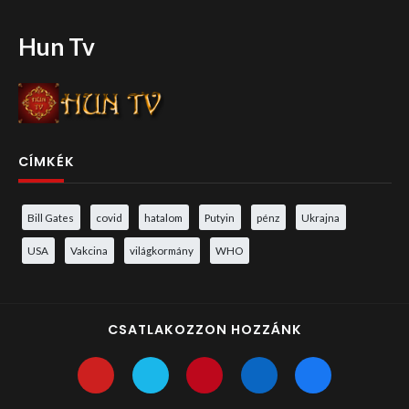
Hun Tv
CÍMKÉK
Bill Gates
covid
hatalom
Putyin
pénz
Ukrajna
USA
Vakcina
világkormány
WHO
CSATLAKOZZON HOZZÁNK