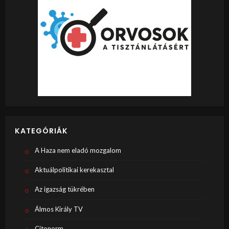
KATEGÓRIÁK
A Haza nem eladó mozgalom
Aktuálpolitikai kerekasztal
Az igazság tükrében
Álmos Király TV
Citonorm