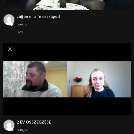
Jöjjön el a Te országod
hun_tv
3 év
0
0
2 ÉV ÖSSZEGZÉSE
hun_tv