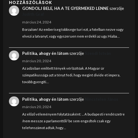
HOZZÁSZÓLÁSOK
GONDOLJ BELE, HA A TE GYERMEKED LENNE
szerzője
Judith Graf
március 24, 2024
Borzalom! Az emberiseg tobbsege turi ezt, a fotelban nezve vagy
elvezi a latvanyt, vagy egyszeruen nem erdekli az ugy. Hiaba…
Politika, ahogy én látom
szerzője
Szendi István
március 20, 2024
Az adásban említett tények vérlázítóak. A Magyar úr
szimpatikussága azt a tényt fedi, hogy megint divide et impera,
tovább gyengíti…
Politika, ahogy én látom
szerzője
Nincstelen János
március 20, 2024
Az előző véleményem folytatásaként: ... A budapesti rendészetre
/nem messze a parlamenttől/ be sem engedtek csak egy
telefonszámot adtak, hogy…