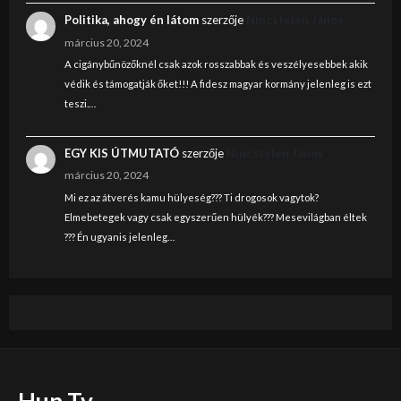
Politika, ahogy én látom
szerzője
Nincstelen János
március 20, 2024
A cigánybűnözőknél csak azok rosszabbak és veszélyesebbek akik
védik és támogatják őket!!! A fidesz magyar kormány jelenleg is ezt
teszi.…
EGY KIS ÚTMUTATÓ
szerzője
Nincstelen János
március 20, 2024
Mi ez az átverés kamu hülyeség??? Ti drogosok vagytok?
Elmebetegek vagy csak egyszerűen hülyék??? Mesevilágban éltek
??? Én ugyanis jelenleg…