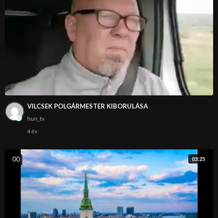
VILCSEK POLGÁRMESTER KIBORULÁSA
hun_tv
4 év
0
0
03:25