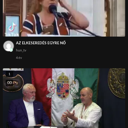
AZ ELKESEREDÉS EGYRE NŐ
hun_tv
4 év
1
0
0