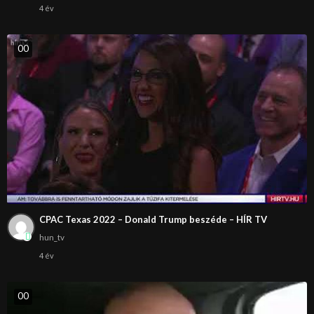
4 év
0
0
CPAC Texas 2022 – Donald Trump beszéde – HÍR TV
hun_tv
4 év
0
0