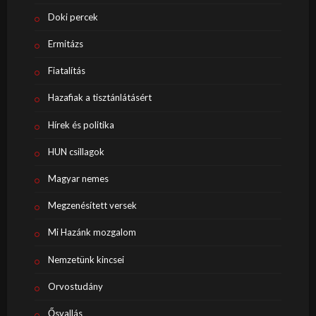
Doki percek
Ermitázs
Fiatalítás
Hazafiak a tisztánlátásért
Hírek és politika
HUN csillagok
Magyar nemes
Megzenésített versek
Mi Hazánk mozgalom
Nemzetünk kincsei
Orvostudány
Ősvallás