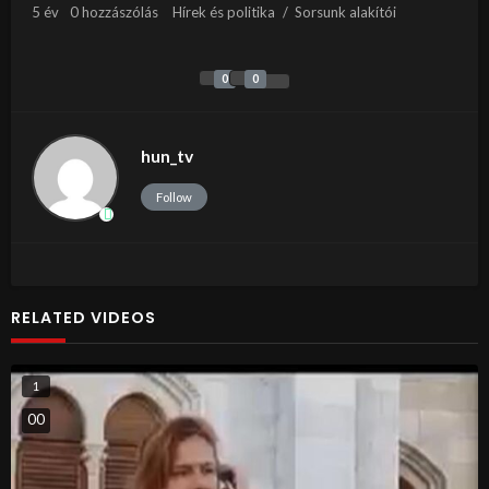
5 év
0 hozzászólás
Hírek és politika
/
Sorsunk alakítói
0
0
hun_tv
Follow
RELATED VIDEOS
1
0
0