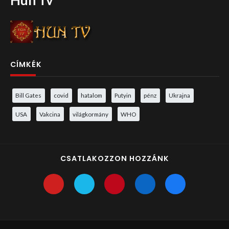
Hun Tv
CÍMKÉK
Bill Gates
covid
hatalom
Putyin
pénz
Ukrajna
USA
Vakcina
világkormány
WHO
CSATLAKOZZON HOZZÁNK