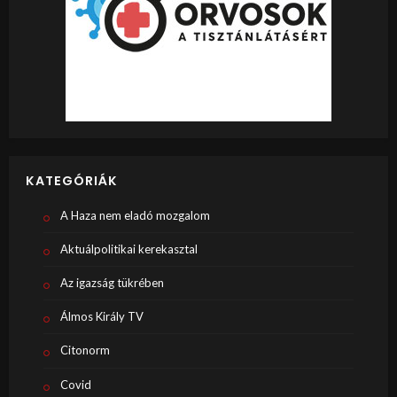
KATEGÓRIÁK
A Haza nem eladó mozgalom
Aktuálpolitikai kerekasztal
Az igazság tükrében
Álmos Király TV
Citonorm
Covid