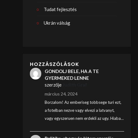
Tudat fejlesztés
Ukrán válság
HOZZÁSZÓLÁSOK
GONDOLJ BELE, HA A TE
GYERMEKED LENNE
szerzője
Judith Graf
március 24, 2024
Borzalom! Az emberiseg tobbsege turi ezt,
a fotelban nezve vagy elvezi a latvanyt,
vagy egyszeruen nem erdekli az ugy. Hiaba…