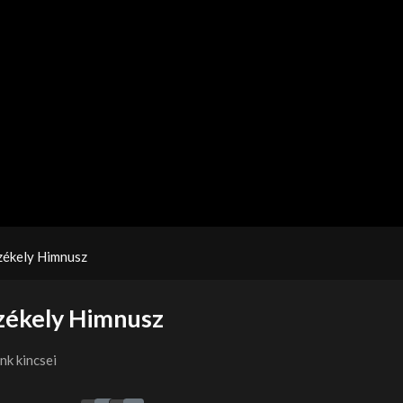
zékely Himnusz
Székely Himnusz
k kincsei