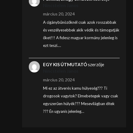
Nincstelen János
március 20, 2024
A cigánybűnözőknél csak azok rosszabbak
és veszélyesebbek akik védik és támogatják
őket!!! A fidesz magyar kormány jelenleg is
ezt teszi.…
EGY KIS ÚTMUTATÓ
szerzője
Nincstelen János
március 20, 2024
Mi ez az átverés kamu hülyeség??? Ti
drogosok vagytok? Elmebetegek vagy csak
egyszerűen hülyék??? Mesevilágban éltek
??? Én ugyanis jelenleg…