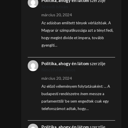
Politika, ahogy én látom
szerzője
Szendi István
március 20, 2024
Az adásban említett tények vérlázítóak. A
Magyar úr szimpatikussága azt a tényt fedi,
hogy megint divide et impera, tovább
gyengíti…
Politika, ahogy én látom
szerzője
Nincstelen János
március 20, 2024
Az előző véleményem folytatásaként: ... A
budapesti rendészetre /nem messze a
parlamenttől/ be sem engedtek csak egy
telefonszámot adtak, hogy…
Politika, ahogy én látom
szerzője