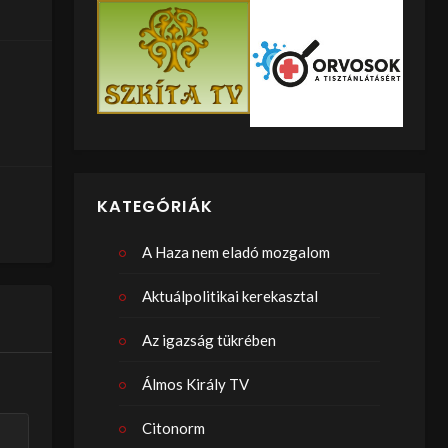
KATEGÓRIÁK
A Haza nem eladó mozgalom
Aktuálpolitikai kerekasztal
Az igazság tükrében
Álmos Király TV
Citonorm