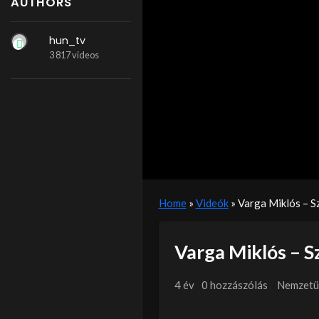
AUTHORS
hun_tv
3 817 videos
Home
»
Videók
»
Varga Miklós – S
Varga Miklós – 
4 év
0 hozzászólás
Nemzetün