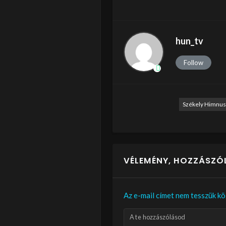
hun_tv
Follow
Székely Himnus
VÉLEMÉNY, HOZZÁSZÓ
Az e-mail címet nem tesszük kö
A te hozzászólásod