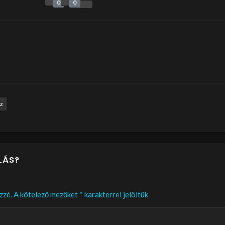
0
0
z
LÁS?
zzé.
A kötelező mezőket
*
karakterrel jelöltük