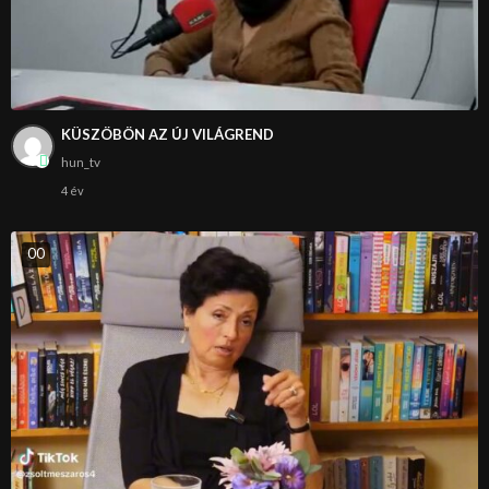
KÜSZÖBÖN AZ ÚJ VILÁGREND
hun_tv
4 év
0
0