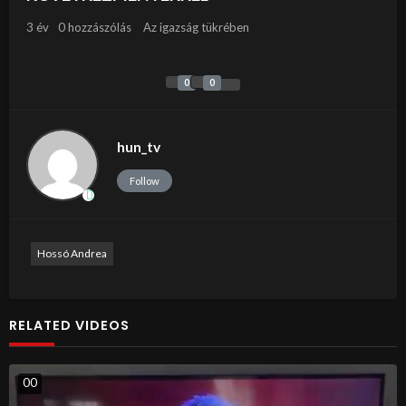
3 év
0 hozzászólás
Az igazság tükrében
0
0
hun_tv
Follow
Hossó Andrea
RELATED VIDEOS
0
0