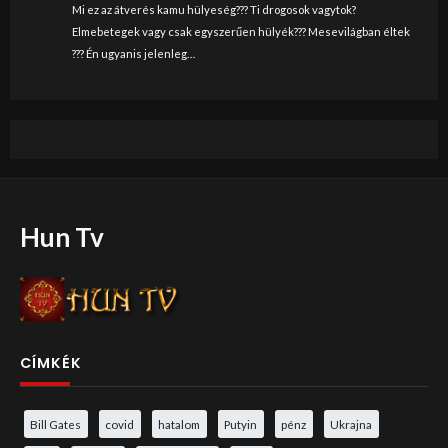
Mi ez az átverés kamu hülyeség??? Ti drogosok vagytok?
Elmebetegek vagy csak egyszerűen hülyék??? Mesevilágban éltek
??? Én ugyanis jelenleg…
Hun Tv
CÍMKÉK
Bill Gates
covid
hatalom
Putyin
pénz
Ukrajna