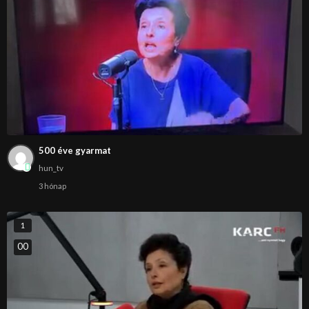
500 éve gyarmat
hun_tv
3 hónap
1
0
0