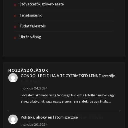
Szövetkezők szövetkezete
Tehetségeink
Tudat fejlesztés
Ukrán válság
HOZZÁSZÓLÁSOK
GONDOLJ BELE, HA A TE GYERMEKED LENNE
szerzője
Judith Graf
március 24, 2024
Borzalom! Az emberiseg tobbsege turi ezt, a fotelban nezve vagy
elvezi a latvanyt, vagy egyszeruen nem erdekli az ugy. Hiaba…
Politika, ahogy én látom
szerzője
Szendi István
március 20, 2024