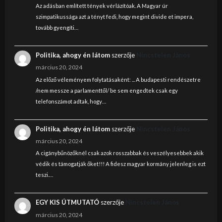
Az adásban említett tények vérlázítóak. A Magyar úr
szimpatikussága azt a tényt fedi, hogy megint divide et impera,
tovább gyengíti…
Politika, ahogy én látom
szerzője
Nincstelen János
március 20, 2024
Az előző véleményem folytatásaként: ... A budapesti rendészetre
/nem messze a parlamenttől/ be sem engedtek csak egy
telefonszámot adtak, hogy…
Politika, ahogy én látom
szerzője
Nincstelen János
március 20, 2024
A cigánybűnözőknél csak azok rosszabbak és veszélyesebbek akik
védik és támogatják őket!!! A fidesz magyar kormány jelenleg is ezt
teszi.…
EGY KIS ÚTMUTATÓ
szerzője
Nincstelen János
március 20, 2024