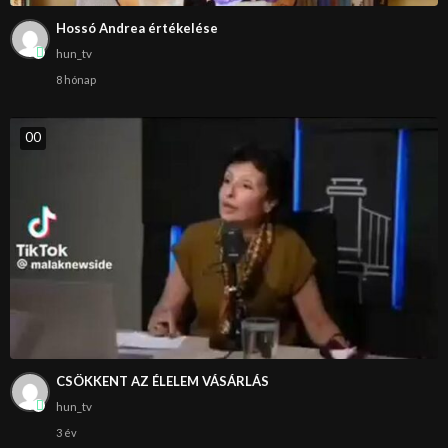
Hossó Andrea értékelése
hun_tv
8 hónap
0
0
CSÖKKENT AZ ÉLELEM VÁSÁRLÁS
hun_tv
3 év