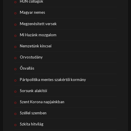
HUN csillagok
Magyar nemes
Megzenésített versek
Mi Hazánk mozgalom
Nemzetünk kincsei
Orvostudány
Ősvallás
Pártpolitika mentes szakértői kormány
Sorsunk alakítói
Szent Korona napjainkban
Széllel szemben
Szkíta hitvilág