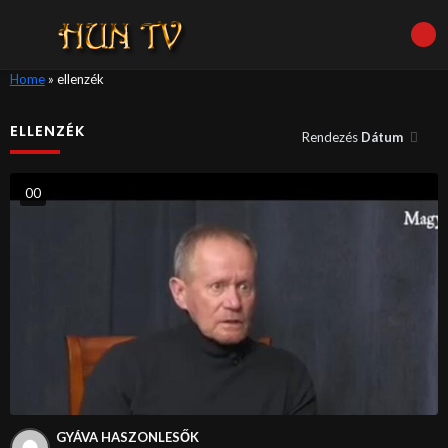
Home
»
ellenzék
ELLENZÉK
Rendezés
Dátum
0
0
GYÁVA HASZONLESŐK