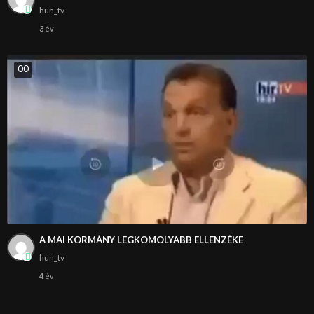
hun_tv
3 év
0
0
A MAI KORMÁNY LEGKOMOLYABB ELLENZÉKE
hun_tv
4 év