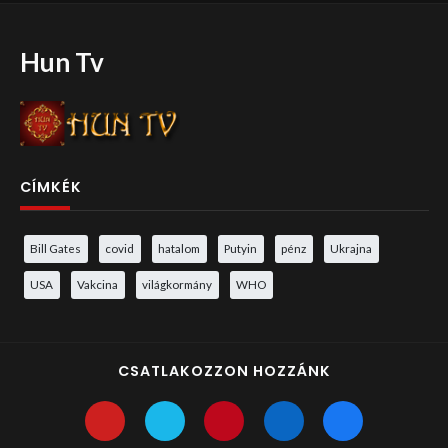
Hun Tv
CÍMKÉK
Bill Gates
covid
hatalom
Putyin
pénz
Ukrajna
USA
Vakcina
világkormány
WHO
CSATLAKOZZON HOZZÁNK