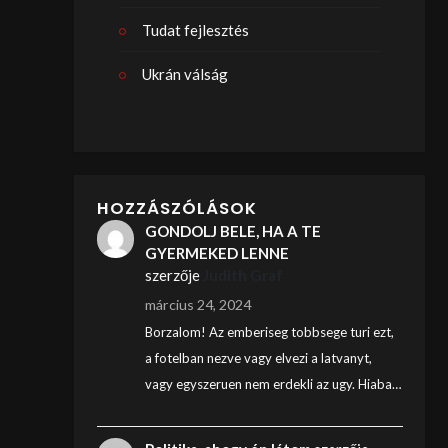
Tudat fejlesztés
Ukrán válság
HOZZÁSZÓLÁSOK
GONDOLJ BELE, HA A TE
GYERMEKED LENNE
szerzője
Judith Graf
március 24, 2024
Borzalom! Az emberiseg tobbsege turi ezt,
a fotelban nezve vagy elvezi a latvanyt,
vagy egyszeruen nem erdekli az ugy. Hiaba…