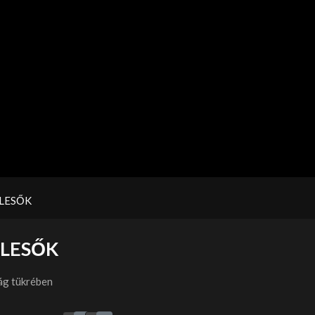
LESŐK
LESŐK
ág tükrében