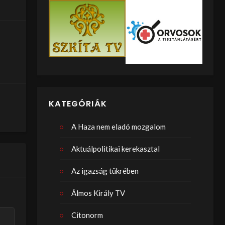
KATEGÓRIÁK
A Haza nem eladó mozgalom
Aktuálpolitikai kerekasztal
Az igazság tükrében
Álmos Király TV
Citonorm