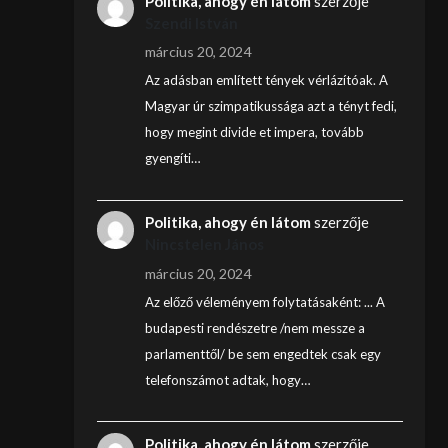
Politika, ahogy én látom
szerzője
Szendi István
március 20, 2024
Az adásban említett tények vérlázítóak. A
Magyar úr szimpatikussága azt a tényt fedi,
hogy megint divide et impera, tovább
gyengíti…
Politika, ahogy én látom
szerzője
Nincstelen János
március 20, 2024
Az előző véleményem folytatásaként: ... A
budapesti rendészetre /nem messze a
parlamenttől/ be sem engedtek csak egy
telefonszámot adtak, hogy…
Politika, ahogy én látom
szerzője