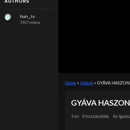
AUTHORS
hun_tv
3 817 videos
Home
»
Videók
»
GYÁVA HASZON
GYÁVA HASZON
3 év
0 hozzászólás
Az igazs