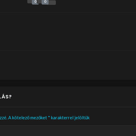
0
0
LÁS?
zzé.
A kötelező mezőket
*
karakterrel jelöltük