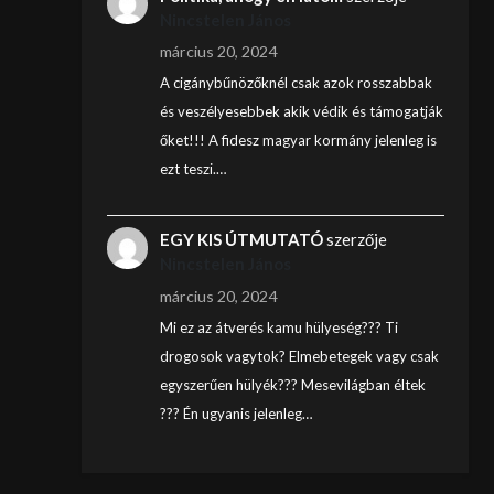
Nincstelen János
március 20, 2024
A cigánybűnözőknél csak azok rosszabbak
és veszélyesebbek akik védik és támogatják
őket!!! A fidesz magyar kormány jelenleg is
ezt teszi.…
EGY KIS ÚTMUTATÓ
szerzője
Nincstelen János
március 20, 2024
Mi ez az átverés kamu hülyeség??? Ti
drogosok vagytok? Elmebetegek vagy csak
egyszerűen hülyék??? Mesevilágban éltek
??? Én ugyanis jelenleg…