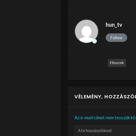
hun_tv
Follow
Ellenzék
VÉLEMÉNY, HOZZÁSZÓ
Az e-mail címet nem tesszük kö
A te hozzászólásod