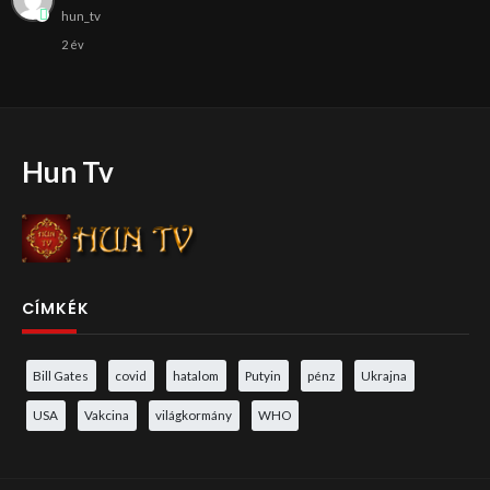
hun_tv
2 év
Hun Tv
CÍMKÉK
Bill Gates
covid
hatalom
Putyin
pénz
Ukrajna
USA
Vakcina
világkormány
WHO