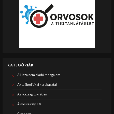
KATEGÓRIÁK
A Haza nem eladó mozgalom
Aktuálpolitikai kerekasztal
Az igazság tükrében
Álmos Király TV
Citonorm