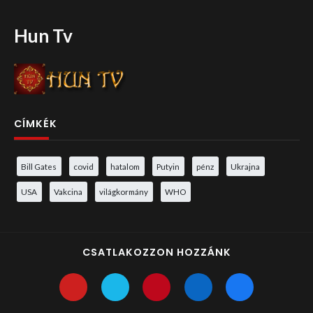
Hun Tv
CÍMKÉK
Bill Gates
covid
hatalom
Putyin
pénz
Ukrajna
USA
Vakcina
világkormány
WHO
CSATLAKOZZON HOZZÁNK