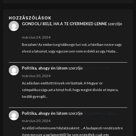
HOZZÁSZÓLÁSOK
GONDOLJ BELE, HA A TE GYERMEKED LENNE
szerzője
Judith Graf
március 24, 2024
Borzalom! Az emberiseg tobbsege turi ezt, a fotelban nezve vagy
elvezi a latvanyt, vagy egyszeruen nem erdekli az ugy. Hiaba…
Politika, ahogy én látom
szerzője
Szendi István
március 20, 2024
Az adásban említett tények vérlázítóak. A Magyar úr
szimpatikussága azt a tényt fedi, hogy megint divide et impera,
tovább gyengíti…
Politika, ahogy én látom
szerzője
Nincstelen János
március 20, 2024
Az előző véleményem folytatásaként: ... A budapesti rendészetre
/nem messze a parlamenttől/ be sem engedtek csak egy