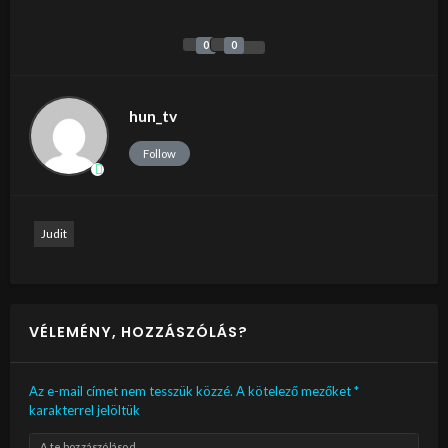
0
0
hun_tv
Follow
Judit
VÉLEMÉNY, HOZZÁSZÓLÁS?
Az e-mail címet nem tesszük közzé.
A kötelező mezőket
*
karakterrel jelöltük
A te hozzászólásod