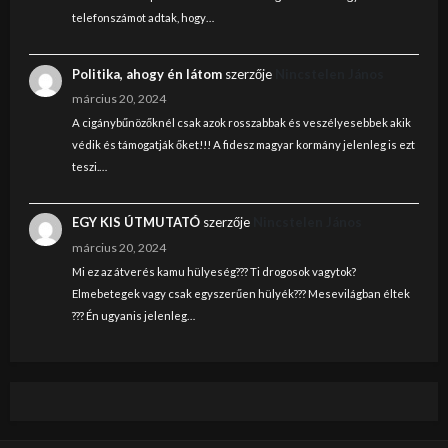
telefonszámot adtak, hogy…
Politika, ahogy én látom
szerzője
Nincstelen János
március 20, 2024
A cigánybűnözőknél csak azok rosszabbak és veszélyesebbek akik
védik és támogatják őket!!! A fidesz magyar kormány jelenleg is ezt
teszi.…
EGY KIS ÚTMUTATÓ
szerzője
Nincstelen János
március 20, 2024
Mi ez az átverés kamu hülyeség??? Ti drogosok vagytok?
Elmebetegek vagy csak egyszerűen hülyék??? Mesevilágban éltek
??? Én ugyanis jelenleg…