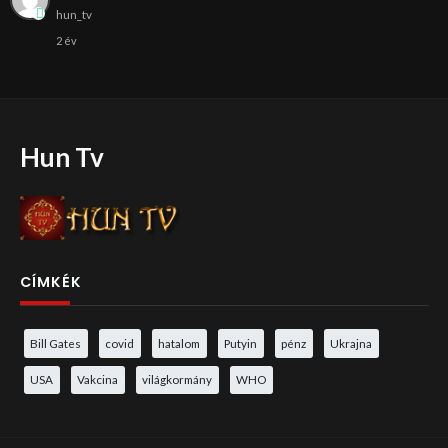
hun_tv
2 év
Hun Tv
CÍMKÉK
Bill Gates
covid
hatalom
Putyin
pénz
Ukrajna
USA
Vakcina
világkormány
WHO