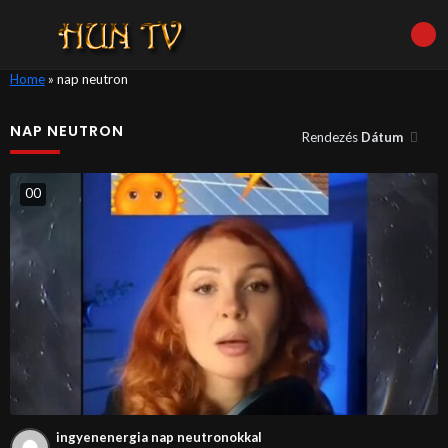
Home
»
nap neutron
NAP NEUTRON
Rendezés
Dátum
0
0
ingyenenergia nap neutronokkal