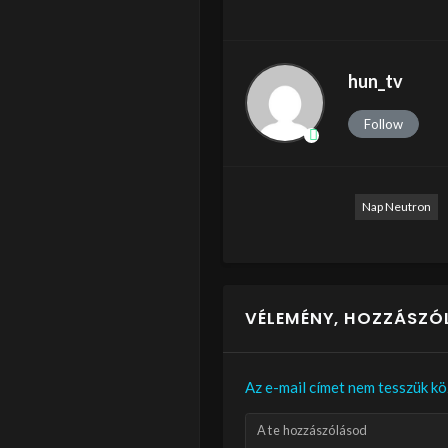
hun_tv
Follow
Nap Neutron
VÉLEMÉNY, HOZZÁSZÓ
Az e-mail címet nem tesszük kö
A te hozzászólásod