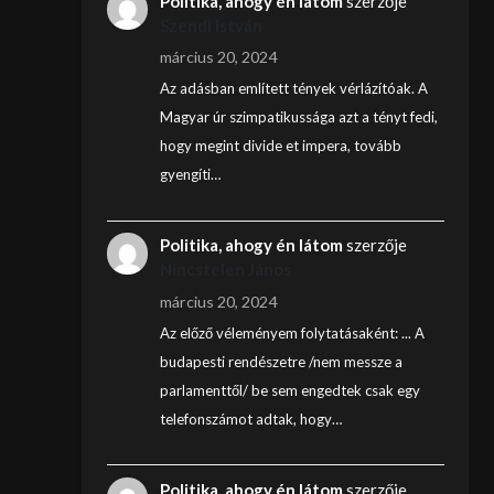
Politika, ahogy én látom
szerzője
Szendi István
március 20, 2024
Az adásban említett tények vérlázítóak. A
Magyar úr szimpatikussága azt a tényt fedi,
hogy megint divide et impera, tovább
gyengíti…
Politika, ahogy én látom
szerzője
Nincstelen János
március 20, 2024
Az előző véleményem folytatásaként: ... A
budapesti rendészetre /nem messze a
parlamenttől/ be sem engedtek csak egy
telefonszámot adtak, hogy…
Politika, ahogy én látom
szerzője