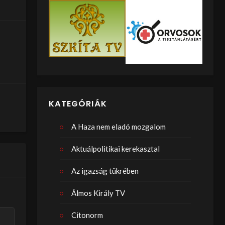
KATEGÓRIÁK
A Haza nem eladó mozgalom
Aktuálpolitikai kerekasztal
Az igazság tükrében
Álmos Király TV
Citonorm