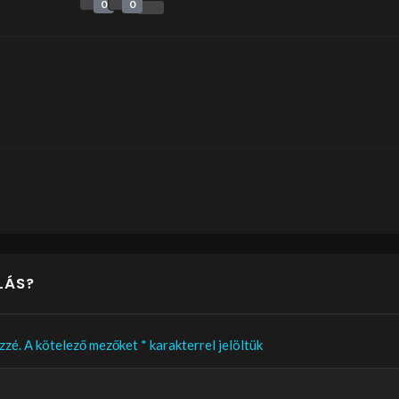
0
0
LÁS?
zzé.
A kötelező mezőket
*
karakterrel jelöltük