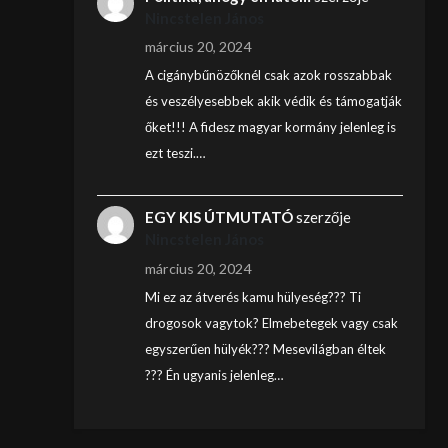
Nincstelen János
március 20, 2024
A cigánybűnözőknél csak azok rosszabbak
és veszélyesebbek akik védik és támogatják
őket!!! A fidesz magyar kormány jelenleg is
ezt teszi.…
EGY KIS ÚTMUTATÓ
szerzője
Nincstelen János
március 20, 2024
Mi ez az átverés kamu hülyeség??? Ti
drogosok vagytok? Elmebetegek vagy csak
egyszerűen hülyék??? Mesevilágban éltek
??? Én ugyanis jelenleg…