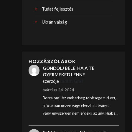
Tudat fejlesztés
Ukrán válság
HOZZÁSZÓLÁSOK
GONDOLJ BELE, HA A TE
GYERMEKED LENNE
szerzője
Judith Graf
március 24, 2024
Borzalom! Az emberiseg tobbsege turi ezt,
a fotelban nezve vagy elvezi a latvanyt,
vagy egyszeruen nem erdekli az ugy. Hiaba…