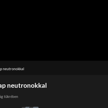
p neutronokkal
ap neutronokkal
ág tükrében