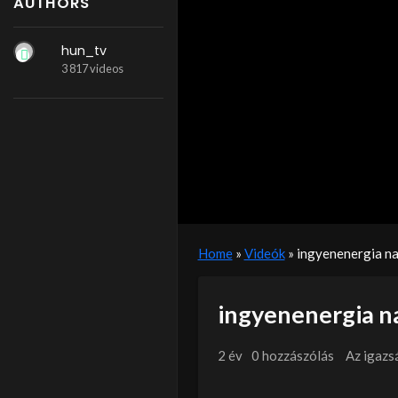
AUTHORS
hun_tv
3 817 videos
Home
»
Videók
»
ingyenenergia na
ingyenenergia n
2 év
0 hozzászólás
Az igazs