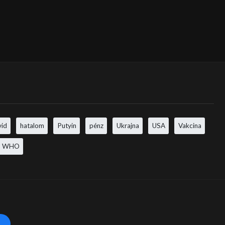
vid
hatalom
Putyin
pénz
Ukrajna
USA
Vakcina
WHO