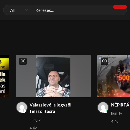
0
0
0
0
Válaszlevél a jegyzői
NÉPIRTÁ
felszólításra
hun_tv
hun_tv
4 év
4 év