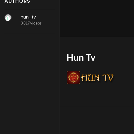
AUTHORS
hun_tv
3 817 videos
Hun Tv