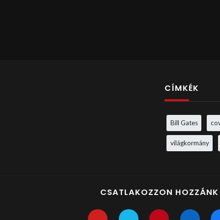
CÍMKÉK
Bill Gates
co
világkormány
CSATLAKOZZON HOZZÁNK