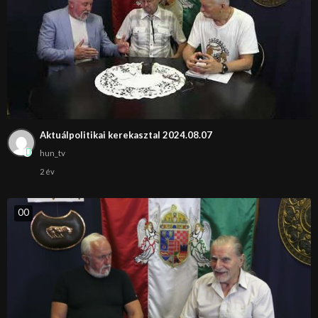
Aktuálpolitikai kerekasztal 2024.08.07
hun_tv
2 év
0
0