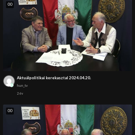
0
0
Aktuálpolitikai kerekasztal 2024.04.20.
hun_tv
2 év
0
0