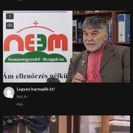
1
0
0
Legyen harmadik út!
hun_tv
4 év
0
0