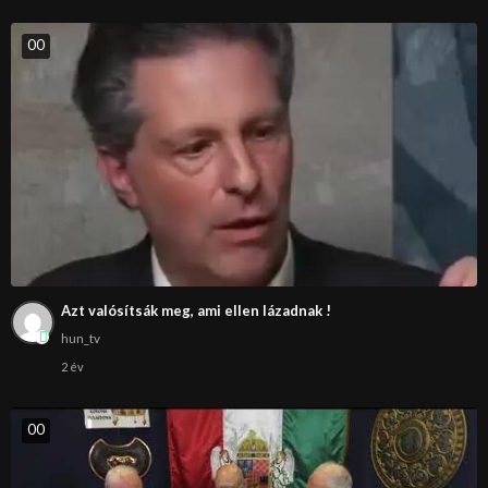
0
0
Azt valósítsák meg, ami ellen lázadnak !
hun_tv
2 év
0
0