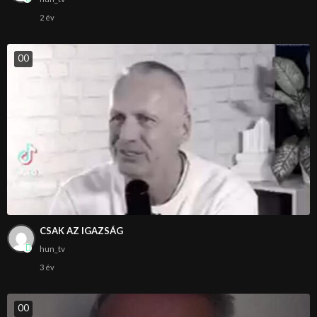
2 év
0
0
CSAK AZ IGAZSÁG
hun_tv
3 év
0
0