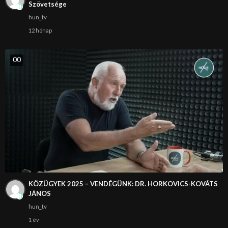
Szövetsége
hun_tv
12 hónap
0
0
KÖZÜGYEK 2025 – VENDÉGÜNK: DR. HORKOVICS-KOVÁTS
JÁNOS
hun_tv
1 év