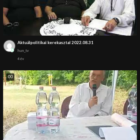
Aktuálpolitikai kerekasztal 2022.08.31
hun_tv
4 év
0
0