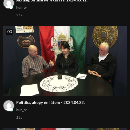
Aktuálpolitikai kerekasztal 2024.05.12.
hun_tv
2 év
0
0
Politika, ahogy én látom – 2024.04.23.
hun_tv
2 év