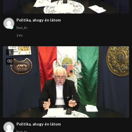
Politika, ahogy én látom
hun_tv
2 év
2
0
0
Politika, ahogy én látom
hun_tv