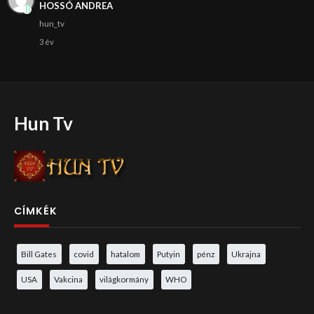
HOSSÓ ANDREA
hun_tv
3 év
Hun Tv
CÍMKÉK
Bill Gates
covid
hatalom
Putyin
pénz
Ukrajna
USA
Vakcina
világkormány
WHO