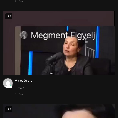
2 hónap
0
0
A vezérelv
hun_tv
3 hónap
0
0