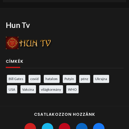
Hun Tv
CÍMKÉK
Bill Gates
covid
hatalom
Putyin
pénz
Ukrajna
USA
Vakcina
világkormány
WHO
CSATLAKOZZON HOZZÁNK