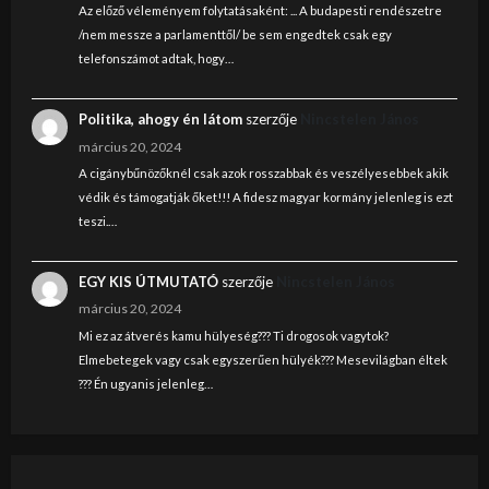
Az előző véleményem folytatásaként: ... A budapesti rendészetre
/nem messze a parlamenttől/ be sem engedtek csak egy
telefonszámot adtak, hogy…
Politika, ahogy én látom
szerzője
Nincstelen János
március 20, 2024
A cigánybűnözőknél csak azok rosszabbak és veszélyesebbek akik
védik és támogatják őket!!! A fidesz magyar kormány jelenleg is ezt
teszi.…
EGY KIS ÚTMUTATÓ
szerzője
Nincstelen János
március 20, 2024
Mi ez az átverés kamu hülyeség??? Ti drogosok vagytok?
Elmebetegek vagy csak egyszerűen hülyék??? Mesevilágban éltek
??? Én ugyanis jelenleg…