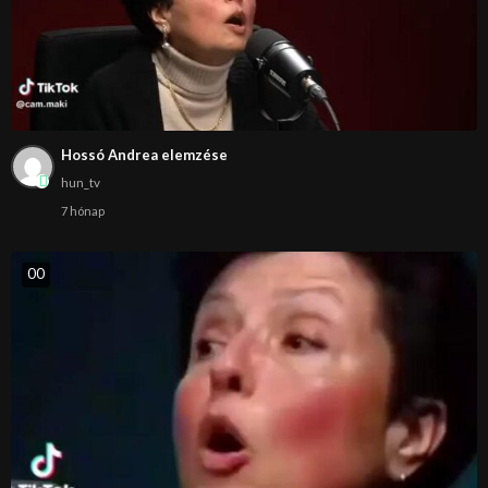
Hossó Andrea elemzése
hun_tv
7 hónap
0
0