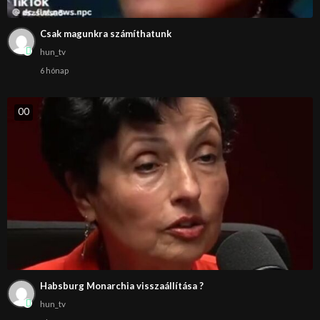
Csak magunkra számíthatunk
hun_tv
6 hónap
0
0
Habsburg Monarchia visszaállítása ?
hun_tv