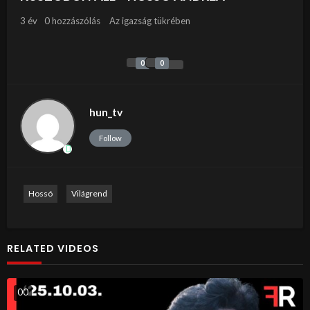
3 év
0 hozzászólás
Az igazság tükrében
0
0
hun_tv
Follow
Hossó
Világrend
RELATED VIDEOS
0
0