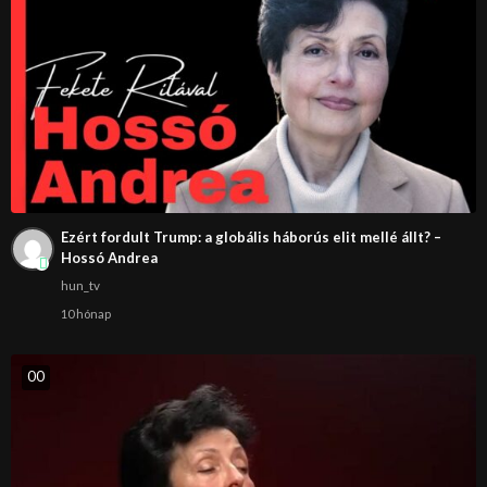
Ezért fordult Trump: a globális háborús elit mellé állt? –
Hossó Andrea
hun_tv
10 hónap
0
0