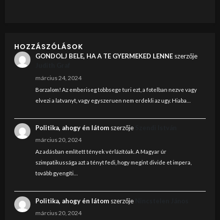
HOZZÁSZÓLÁSOK
GONDOLJ BELE, HA A TE GYERMEKED LENNE
szerzője
Judith Graf
március 24, 2024
Borzalom! Az emberiseg tobbsege turi ezt, a fotelban nezve vagy
elvezi a latvanyt, vagy egyszeruen nem erdekli az ugy. Hiaba…
Politika, ahogy én látom
szerzője
Szendi István
március 20, 2024
Az adásban említett tények vérlázítóak. A Magyar úr
szimpatikussága azt a tényt fedi, hogy megint divide et impera,
tovább gyengíti…
Politika, ahogy én látom
szerzője
Nincstelen János
március 20, 2024