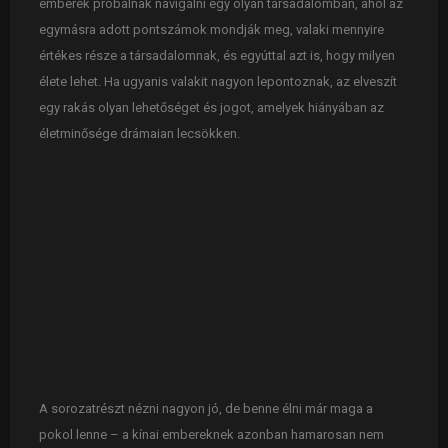
emberek próbálnak navigálni egy olyan társadalomban, ahol az
egymásra adott pontszámok mondják meg, valaki mennyire
értékes része a társadalomnak, és egyúttal azt is, hogy milyen
élete lehet. Ha ugyanis valakit nagyon lepontoznak, az elveszít
egy rakás olyan lehetőséget és jogot, amelyek hiányában az
életminősége drámaian lecsökken.
A sorozatrészt nézni nagyon jó, de benne élni már maga a
pokol lenne – a kínai embereknek azonban hamarosan nem