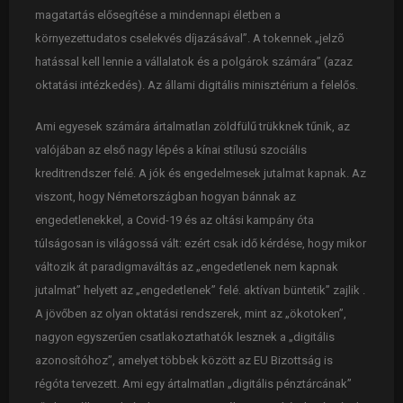
magatartás elősegítése a mindennapi életben a
környezettudatos cselekvés díjazásával”. A tokennek „jelzõ
hatással kell lennie a vállalatok és a polgárok számára” (azaz
oktatási intézkedés). Az állami digitális minisztérium a felelős.
Ami egyesek számára ártalmatlan zöldfülű trükknek tűnik, az
valójában az első nagy lépés a kínai stílusú szociális
kreditrendszer felé. A jók és engedelmesek jutalmat kapnak. Az
viszont, hogy Németországban hogyan bánnak az
engedetlenekkel, a Covid-19 és az oltási kampány óta
túlságosan is világossá vált: ezért csak idő kérdése, hogy mikor
változik át paradigmaváltás az „engedetlenek nem kapnak
jutalmat” helyett az „engedetlenek” felé. aktívan büntetik” zajlik .
A jövőben az olyan oktatási rendszerek, mint az „ökotoken”,
nagyon egyszerűen csatlakoztathatók lesznek a „digitális
azonosítóhoz”, amelyet többek között az EU Bizottság is
régóta tervezett. Ami egy ártalmatlan „digitális pénztárcának”