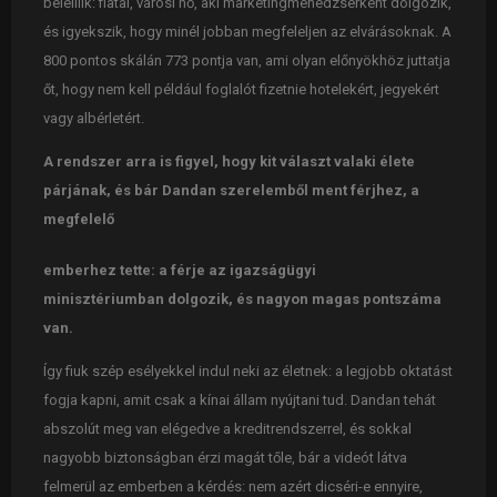
beleillik: fiatal, városi nő, aki marketingmenedzserként dolgozik,
és igyekszik, hogy minél jobban megfeleljen az elvárásoknak. A
800 pontos skálán 773 pontja van, ami olyan előnyökhöz juttatja
őt, hogy nem kell például foglalót fizetnie hotelekért, jegyekért
vagy albérletért.
A rendszer arra is figyel, hogy kit választ valaki élete
párjának, és bár Dandan szerelemből ment férjhez, a
megfelelő
emberhez tette: a férje az igazságügyi
minisztériumban dolgozik, és nagyon magas pontszáma
van.
Így fiuk szép esélyekkel indul neki az életnek: a legjobb oktatást
fogja kapni, amit csak a kínai állam nyújtani tud. Dandan tehát
abszolút meg van elégedve a kreditrendszerrel, és sokkal
nagyobb biztonságban érzi magát tőle, bár a videót látva
felmerül az emberben a kérdés: nem azért dicséri-e ennyire,