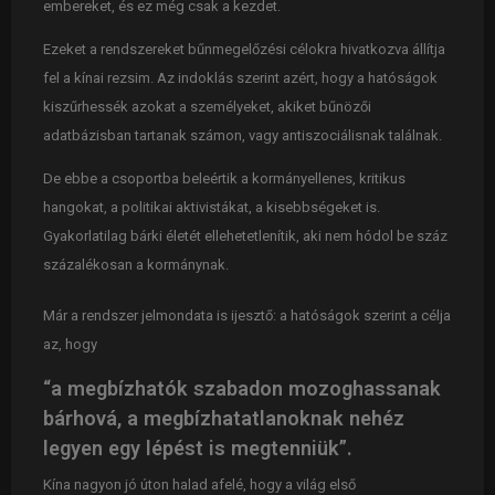
embereket, és ez még csak a kezdet.
Ezeket a rendszereket bűnmegelőzési célokra hivatkozva állítja
fel a kínai rezsim. Az indoklás szerint azért, hogy a hatóságok
kiszűrhessék azokat a személyeket, akiket bűnözői
adatbázisban tartanak számon, vagy antiszociálisnak találnak.
De ebbe a csoportba beleértik a kormányellenes, kritikus
hangokat, a politikai aktivistákat, a kisebbségeket is.
Gyakorlatilag bárki életét ellehetetlenítik, aki nem hódol be száz
százalékosan a kormánynak.
Már a rendszer jelmondata is ijesztő: a hatóságok szerint a célja
az, hogy
“a megbízhatók szabadon mozoghassanak
bárhová, a megbízhatatlanoknak nehéz
legyen egy lépést is megtenniük”.
Kína nagyon jó úton halad afelé, hogy a világ első