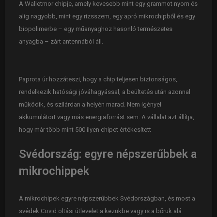
A Walletmor chipje, amely kevesebb mint egy grammot nyom és
alig nagyobb, mint egy rizsszem, egy apró mikrochipből és egy
biopolimerbe – egy műanyaghoz hasonló természetes
anyagba – zárt antennából áll.
Paprota úr hozzáteszi, hogy a chip teljesen biztonságos,
rendelkezik hatósági jóváhagyással, a beültetés után azonnal
működik, és szilárdan a helyén marad. Nem igényel
akkumulátort vagy más energiaforrást sem. A vállalat azt állítja,
hogy már több mint 500 ilyen chipet értékesített
Svédország: egyre népszerűbbek a
mikrochippek
A mikrochipek egyre népszerűbbek Svédországban, és most a
svédek Covid oltási útlevelet a kezükbe vagy is a bőrük alá