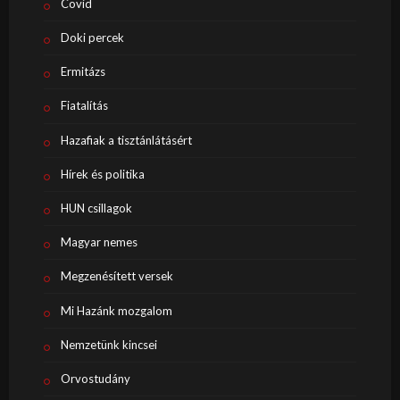
Covid
Doki percek
Ermitázs
Fiatalítás
Hazafiak a tisztánlátásért
Hírek és politika
HUN csillagok
Magyar nemes
Megzenésített versek
Mi Hazánk mozgalom
Nemzetünk kincsei
Orvostudány