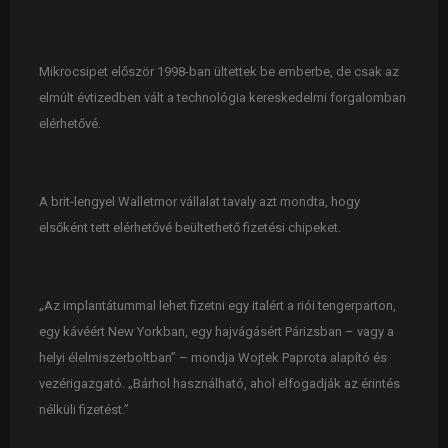
Mikrocsipet először 1998-ban ültettek be emberbe, de csak az
elmúlt évtizedben vált a technológia kereskedelmi forgalomban
elérhetővé.
A brit-lengyel Walletmor vállalat tavaly azt mondta, hogy
elsőként tett elérhetővé beültethető fizetési chipeket.
„Az implantátummal lehet fizetni egy italért a riói tengerparton,
egy kávéért New Yorkban, egy hajvágásért Párizsban – vagy a
helyi élelmiszerboltban” – mondja Wojtek Paprota alapító és
vezérigazgató. „Bárhol használható, ahol elfogadják az érintés
nélküli fizetést.”