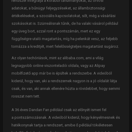
rendszer integrálja a korábbi tanulmányokat, az orvosi
adatokat, a bűnügyi feljegyzéseket, az állambiztonsági
értékeléseket, a szociális kapcsolatokat, sőt, még a vásárlási
szokásokat is. Szürreálisnak tűnik, de ha valaki vásárol például
egy üveg bort, azzal ront a pontszámán, mert ez egy
függőségre utaló magatartás, míg ha pelenkát vesz, az feljebb
tornázza a kreditjét, mert felelősségteljes magatartást sugároz.
Az olyan techóriások, mint az alibaba.com, ami a világ
legnagyobb online viszonteladói oldala, vagy az Alipay
mobilfizető app már be is épültek a rendszerbe. A videóból
kiderül, hogy van, aki a rendszernek nagyon is a jó oldalát látja
csak, és van, aki annak ellenére húzta a rövidebbet, hogy semmi
rosszat nem tett.
A 36 éves Dandan Fan például csak az előnyét ismeri fel
a pontszámozásnak. A videóból kiderül, hogy kényelmesnek és
hatékonynak tartja a rendszert, amibe ő például tökéletesen