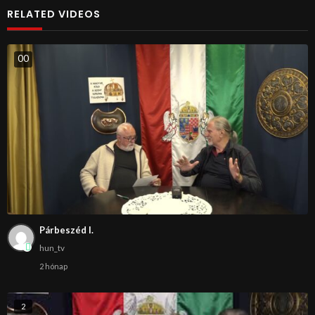
RELATED VIDEOS
0
0
Párbeszéd I.
hun_tv
2 hónap
2