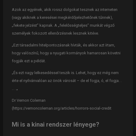
Azok az egyének, akik rossz dolgokat tesznek az interneten
(vagy akiknek a keresései megkérdőjelezhetőnek tűnnek),
„fekete jelzést” kapnak. A „felelősségteljes” munkát végző
személyek fokozott ellenőrzésnek lesznek kitéve.
„Ezt társadalmi hitelpontozásnak hívták, és akkor azt írtam,
hogy valószínű, hogy a nyugati kormányok hamarosan követni
fogják ezt a példát.
„És ezt nagy lelkesedéssel teszik is. Lehet, hogy ez még nem
érte el nyilvánvalóan az önök városát – de el fogja, ó, el fogja. .
.. . „
Dr Vernon Coleman
(https://vernoncoleman.org/articles/horrors-social-credit
Mi is a kinai rendszer lényege?