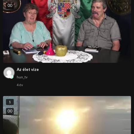
0
0
Az élet vize
hun_tv
4 év
1
0
0