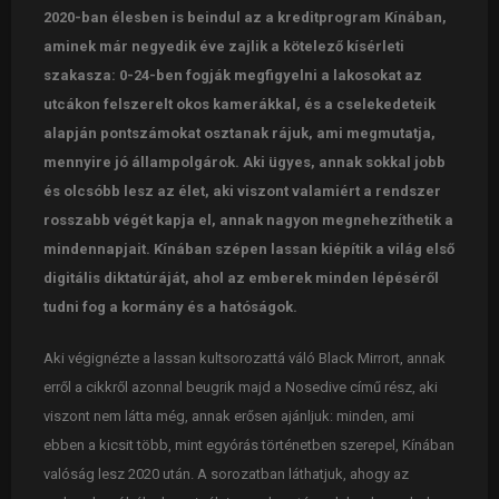
2020-ban élesben is beindul az a kreditprogram Kínában,
aminek már negyedik éve zajlik a kötelező kísérleti
szakasza: 0-24-ben fogják megfigyelni a lakosokat az
utcákon felszerelt okos kamerákkal, és a cselekedeteik
alapján pontszámokat osztanak rájuk, ami megmutatja,
mennyire jó állampolgárok. Aki ügyes, annak sokkal jobb
és olcsóbb lesz az élet, aki viszont valamiért a rendszer
rosszabb végét kapja el, annak nagyon megnehezíthetik a
mindennapjait. Kínában szépen lassan kiépítik a világ első
digitális diktatúráját, ahol az emberek minden lépéséről
tudni fog a kormány és a hatóságok.
Aki végignézte a lassan kultsorozattá váló Black Mirrort, annak
erről a cikkről azonnal beugrik majd a Nosedive című rész, aki
viszont nem látta még, annak erősen ajánljuk: minden, ami
ebben a kicsit több, mint egyórás történetben szerepel, Kínában
valóság lesz 2020 után. A sorozatban láthatjuk, ahogy az