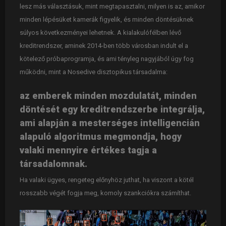
lesz más választásuk, mint megtapasztalni, milyen is az, amikor
minden lépésüket kamerák figyelik, és minden döntésüknek
súlyos következményei lehetnek. A kialakulófélben lévő
kreditrendszer, aminek 2014-ben több városban indult el a
kötelező próbaprogramja, és ami tényleg nagyjából úgy fog
működni, mint a Nosedive disztopikus társadalma:
az emberek minden mozdulatát, minden
döntését egy kreditrendszerbe integrálja,
ami alapján a mesterséges intelligencián
alapuló algoritmus megmondja, hogy
valaki mennyire értékes tagja a
társadalomnak.
Ha valaki ügyes, rengeteg előnyhöz juthat, ha viszont a kötél
rosszabb végét fogja meg, komoly szankciókra számíthat.