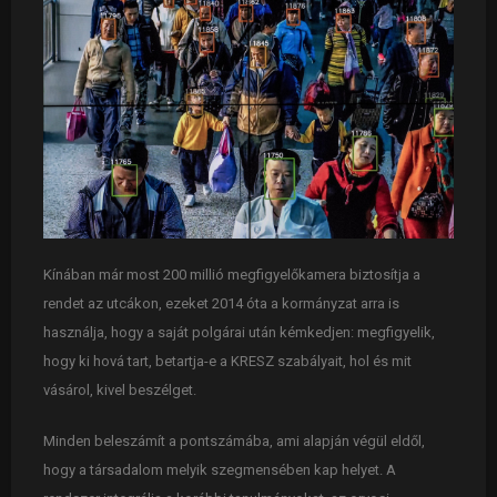
Kínában már most 200 millió megfigyelőkamera biztosítja a
rendet az utcákon, ezeket 2014 óta a kormányzat arra is
használja, hogy a saját polgárai után kémkedjen: megfigyelik,
hogy ki hová tart, betartja-e a KRESZ szabályait, hol és mit
vásárol, kivel beszélget.
Minden beleszámít a pontszámába, ami alapján végül eldől,
hogy a társadalom melyik szegmensében kap helyet. A