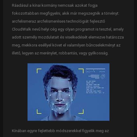
Ráadásul a kínai kormány nemcsak azokat fogja
fokozottabban megfigyelni, akik már megszegték a törvényt:
arcfelismeraz arcfelismeréses technológiát fejlesztő
CloudWalk nevű helyi cég egy olyan programot is tesztel, amely
adott személy mozdulatait és viselkedését elemezve határozza
meg, mekkora eséllyel követ el valamilyen bűncselekményt az
illető, legyen az merénylet, robbantás, vagy gyilkosság.
Kínában egyre fejlettebb módszerekkel figyelik meg az