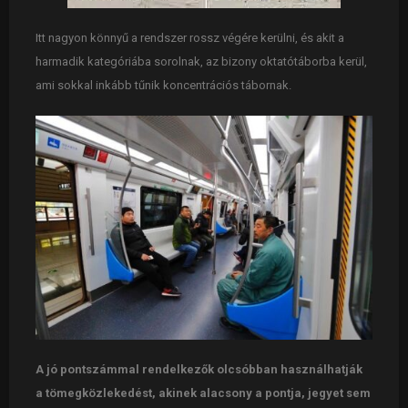
Itt nagyon könnyű a rendszer rossz végére kerülni, és akit a
harmadik kategóriába sorolnak, az bizony oktatótáborba kerül,
ami sokkal inkább tűnik koncentrációs tábornak.
A jó pontszámmal rendelkezők olcsóbban használhatják
a tömegközlekedést, akinek alacsony a pontja, jegyet sem