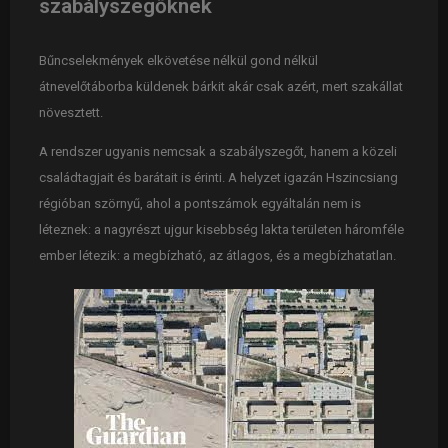
szabályszegőknek
Bűncselekmények elkövetése nélkül gond nélkül
átnevelőtáborba küldenek bárkit akár csak azért, mert szakállat
növesztett.
A rendszer ugyanis nemcsak a szabályszegőt, hanem a közeli
családtagjait és barátait is érinti. A helyzet igazán Hszincsiang
régióban szörnyű, ahol a pontszámok egyáltalán nem is
léteznek: a nagyrészt ujgur kisebbség lakta területen háromféle
ember létezik: a megbízható, az átlagos, és a megbízhatatlan.