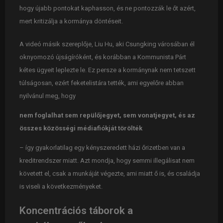
hogy újabb pontokat kaphasson, és ne pontozzák le őt azért,
mert kritizálja a kormánya döntéseit.
A videó másik szereplője, Liu Hu, aki Csungking városában él
oknyomozó újságíróként, és korábban a Kommunista Párt
kétes ügyeit leplezte le. Ez persze a kormánynak nem tetszett
túlságosan, ezért feketelistára tették, ami egyelőre abban
nyilvánul meg, hogy
nem foglalhat sem repülőjegyet, sem vonatjegyet, és az
összes közösségi médiafiókját törölték
– így gyakorlatilag egy kényszeredett házi őrizetben van a
kreditrendszer miatt. Azt mondja, hogy semmi illegálisat nem
követett el, csak a munkáját végezte, ami miatt ő is, és családja
is viseli a következményeket.
Koncentrációs táborok a