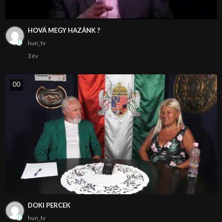
HOVÁ MEGY HAZÁNK ?
hun_tv
3 év
0
0
DOKI PERCEK
hun_tv