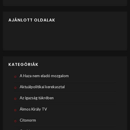
AJÁNLOTT OLDALAK
KATEGÓRIÁK
A Haza nem eladó mozgalom
Aktuálpolitikai kerekasztal
Az igazság tükrében
Álmos Király TV
Citonorm