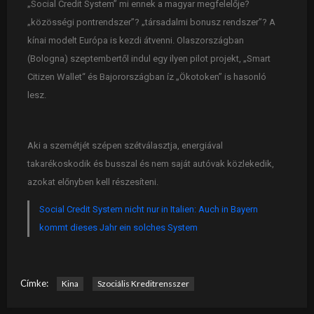
„Social Credit System” mi ennek a magyar megfelelője?
„közösségi pontrendszer”? „társadalmi bonusz rendszer”? A
kínai modelt Európa is kezdi átvenni. Olaszországban
(Bologna) szeptembertől indul egy ilyen pilot projekt, „Smart
Citizen Wallet“ és Bajorországban íz „Ökotoken” is hasonló
lesz.
Aki a szemétjét szépen szétválasztja, energiával
takarékoskodik és busszal és nem saját autóvak közlekedik,
azokat előnyben kell részesíteni.
Social Credit System nicht nur in Italien: Auch in Bayern
kommt dieses Jahr ein solches System
Címke:
Kina
Szociális Kreditrensszer