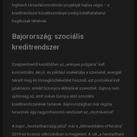
hightech társadalommérnöki projektjét hajtsa végre – a
kreditrendszer következményei pedig beláthatatlanul
tragikusak lehetnek.
Bajorország: szociális
kreditrendszer
Szeptembertől kezdődően az „erényes polgárra” kell
koncentrálni: aki jó, és például szelektálja a szemetet, energiát
takarít meg és tömegközlekedést használ, azt pontokkal kell
jutalmazni, amiért bizonyos előnyöket szerezhet. Sajnos nem
újdonság az, amit sokan Európa első szociális
kreditrendszerének tartanak: Bajorországban már régóta
terveznek egy nagyonhasonló rendszert az „ökotokennel”
A bajor „fenntarthatósági jelző” már a „klímavédelmi offenzíva”
2019-es hosszú változatában is megjelent. A cél „a fenntartható