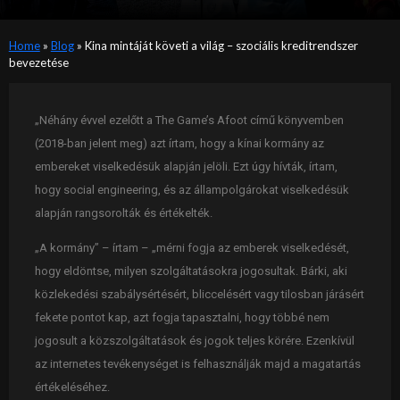
Home
»
Blog
»
Kina mintáját követi a világ – szociális kreditrendszer
bevezetése
„Néhány évvel ezelőtt a The Game’s Afoot című könyvemben
(2018-ban jelent meg) azt írtam, hogy a kínai kormány az
embereket viselkedésük alapján jelöli. Ezt úgy hívták, írtam,
hogy social engineering, és az állampolgárokat viselkedésük
alapján rangsorolták és értékelték.
„A kormány” – írtam – „mérni fogja az emberek viselkedését,
hogy eldöntse, milyen szolgáltatásokra jogosultak. Bárki, aki
közlekedési szabálysértésért, bliccelésért vagy tilosban járásért
fekete pontot kap, azt fogja tapasztalni, hogy többé nem
jogosult a közszolgáltatások és jogok teljes körére. Ezenkívül
az internetes tevékenységet is felhasználják majd a magatartás
értékeléséhez.