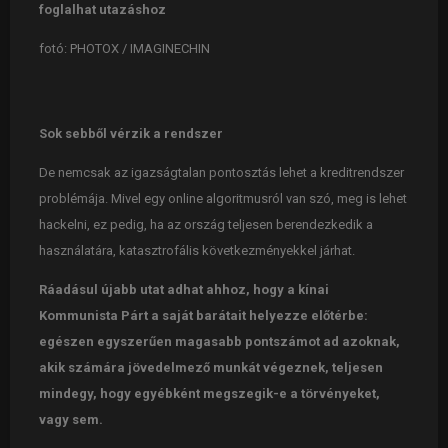
foglalhat utazáshoz
fotó: PHOTOX / IMAGINECHIN
Sok sebből vérzik a rendszer
De nemcsak az igazságtalan pontosztás lehet a kreditrendszer
problémája. Mivel egy online algoritmusról van szó, meg is lehet
hackelni, ez pedig, ha az ország teljesen berendezkedik a
használatára, katasztrofális következményekkel járhat.
Ráadásul újabb utat adhat ahhoz, hogy a kínai
Kommunista Párt a saját barátait helyezze előtérbe:
egészen egyszerűen magasabb pontszámot ad azoknak,
akik számára jövedelmező munkát végeznek, teljesen
mindegy, hogy egyébként megszegik-e a törvényeket,
vagy sem.