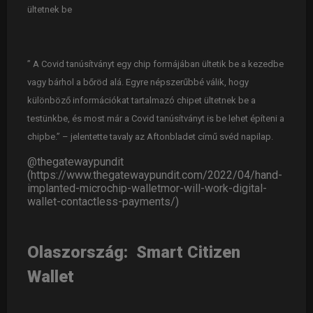
ültetnek be
” A Covid tanúsítványt egy chip formájában ültetik be a kezedbe
vagy bárhol a bőröd alá. Egyre népszerűbbé válik, hogy
különböző információkat tartalmazó chipet ültetnek be a
testünkbe, és most már a Covid tanúsítványt is be lehet építeni a
chipbe.” – jelentette tavaly az Aftonbladet című svéd napilap.
@thegatewaypundit
(https://www.thegatewaypundit.com/2022/04/hand-
implanted-microchip-walletmor-will-work-digital-
wallet-contactless-payments/)
Olaszország: Smart Citizen
Wallet