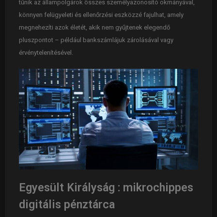
tűnik az állampolgárok összes személyazonosító okmányával,
könnyen felügyeleti és ellenőrzési eszközzé fajulhat, amely
megnehezíti azok életét, akik nem gyűjtenek elegendő
pluszpontot – például bankszámlájuk zárolásával vagy
érvénytelenítésével.
Egyesült Királyság : mikrochippes
digitális pénztárca