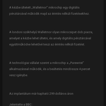
A kézbe ültetett „Walletmor” mikrochip egy digitális
pénztárcával működik majd az érintés nélküli fizetésekhez.
A londoni székhelyű Walletmor olyan mikrocsipet dob piacra,
amelyet a kézbe lehet ültetni, és amely digitális pénztárcával
együttműködve lehetővé teszi az érintés nélküli fizetést.
A technológiai vállalat szerint a mikrochip a „Purewrist”
alkalmazással működik, és a beültetés mindössze 4 percet
vesz igénybe.
Az implantátum már kapható 299 dolláros áron
Jelentette a BBC :