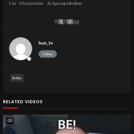
1 év
0 hozzászólás
Az igazság tükrében
0
0
hun_tv
Follow
Botka
RELATED VIDEOS
0
0