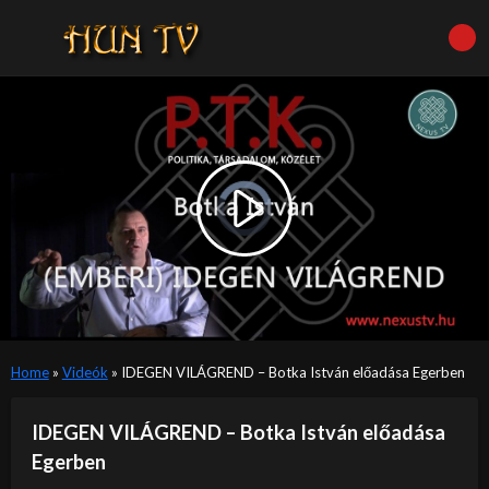
Video
Player
is
Play
loading.
Video
Home
»
Videók
»
IDEGEN VILÁGREND – Botka István előadása Egerben
IDEGEN VILÁGREND – Botka István előadása
Egerben