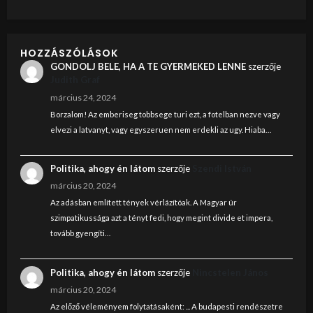
HOZZÁSZÓLÁSOK
GONDOLJ BELE, HA A TE GYERMEKED LENNE
szerzője
Judith Graf
március 24, 2024
Borzalom! Az emberiseg tobbsege turi ezt, a fotelban nezve vagy
elvezi a latvanyt, vagy egyszeruen nem erdekli az ugy. Hiaba…
Politika, ahogy én látom
szerzője
Szendi István
március 20, 2024
Az adásban említett tények vérlázítóak. A Magyar úr
szimpatikussága azt a tényt fedi, hogy megint divide et impera,
tovább gyengíti…
Politika, ahogy én látom
szerzője
Nincstelen János
március 20, 2024
Az előző véleményem folytatásaként: ... A budapesti rendészetre