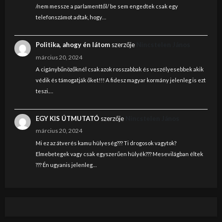
/nem messze a parlamenttől/ be sem engedtek csak egy
telefonszámot adtak, hogy…
Politika, ahogy én látom
szerzője
Nincstelen János
március 20, 2024
A cigánybűnözőknél csak azok rosszabbak és veszélyesebbek akik
védik és támogatják őket!!! A fidesz magyar kormány jelenleg is ezt
teszi.…
EGY KIS ÚTMUTATÓ
szerzője
Nincstelen János
március 20, 2024
Mi ez az átverés kamu hülyeség??? Ti drogosok vagytok?
Elmebetegek vagy csak egyszerűen hülyék??? Mesevilágban éltek
??? Én ugyanis jelenleg…