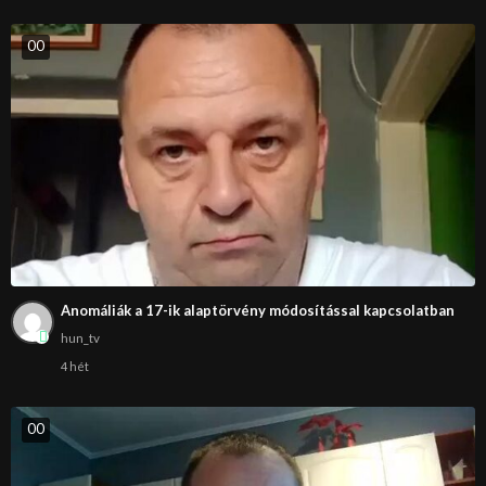
0
0
Anomáliák a 17-ik alaptörvény módosítással kapcsolatban
hun_tv
4 hét
0
0