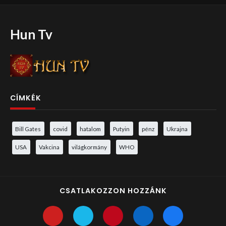
Hun Tv
CÍMKÉK
Bill Gates
covid
hatalom
Putyin
pénz
Ukrajna
USA
Vakcina
világkormány
WHO
CSATLAKOZZON HOZZÁNK