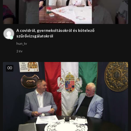
A covidról, gyermekoltásokról és kötelező
szűrővizsgálatokról
hun_tv
2 év
0
0