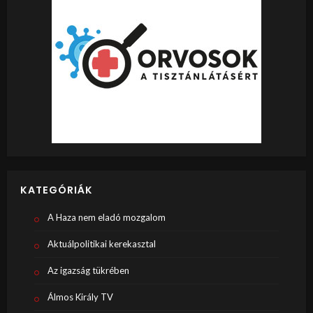
KATEGÓRIÁK
A Haza nem eladó mozgalom
Aktuálpolitikai kerekasztal
Az igazság tükrében
Álmos Király TV