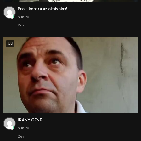
Pro – kontra az oltásokról
hun_tv
2 év
0
0
IRÁNY GENF
hun_tv
2 év