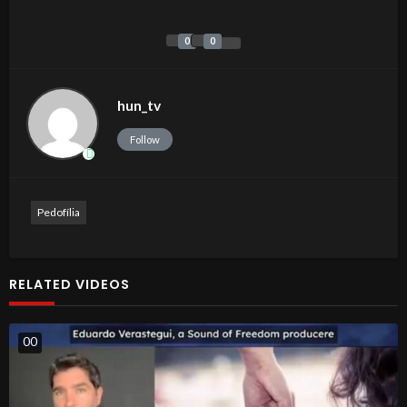
0
0
hun_tv
Follow
Pedofília
RELATED VIDEOS
0
0