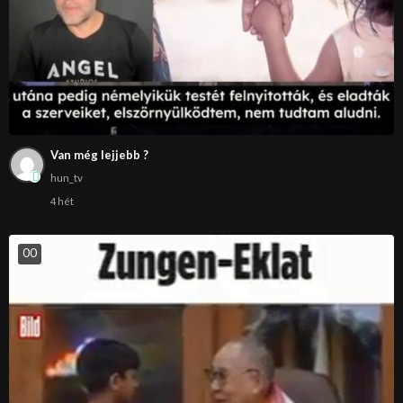
Van még lejjebb ?
hun_tv
4 hét
0
0