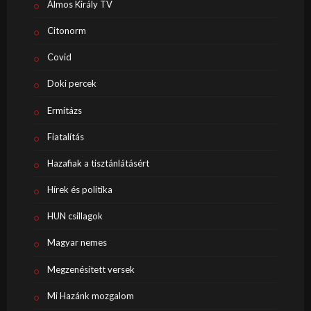
Álmos Király TV
Citonorm
Covid
Doki percek
Ermitázs
Fiatalítás
Hazafiak a tisztánlátásért
Hírek és politika
HUN csillagok
Magyar nemes
Megzenésített versek
Mi Hazánk mozgalom