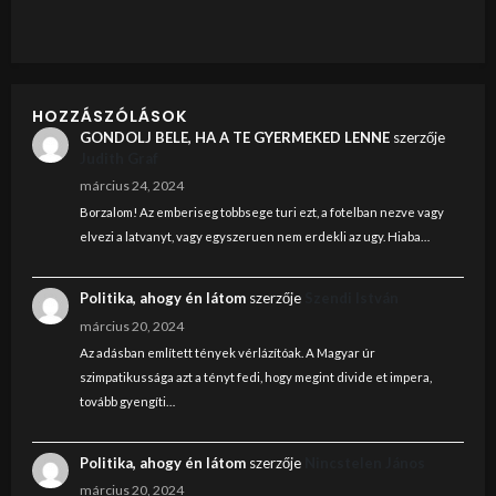
HOZZÁSZÓLÁSOK
GONDOLJ BELE, HA A TE GYERMEKED LENNE
szerzője
Judith Graf
március 24, 2024
Borzalom! Az emberiseg tobbsege turi ezt, a fotelban nezve vagy
elvezi a latvanyt, vagy egyszeruen nem erdekli az ugy. Hiaba…
Politika, ahogy én látom
szerzője
Szendi István
március 20, 2024
Az adásban említett tények vérlázítóak. A Magyar úr
szimpatikussága azt a tényt fedi, hogy megint divide et impera,
tovább gyengíti…
Politika, ahogy én látom
szerzője
Nincstelen János
március 20, 2024