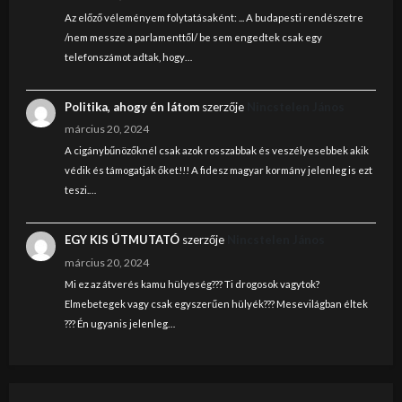
Az előző véleményem folytatásaként: ... A budapesti rendészetre
/nem messze a parlamenttől/ be sem engedtek csak egy
telefonszámot adtak, hogy…
Politika, ahogy én látom
szerzője
Nincstelen János
március 20, 2024
A cigánybűnözőknél csak azok rosszabbak és veszélyesebbek akik
védik és támogatják őket!!! A fidesz magyar kormány jelenleg is ezt
teszi.…
EGY KIS ÚTMUTATÓ
szerzője
Nincstelen János
március 20, 2024
Mi ez az átverés kamu hülyeség??? Ti drogosok vagytok?
Elmebetegek vagy csak egyszerűen hülyék??? Mesevilágban éltek
??? Én ugyanis jelenleg…