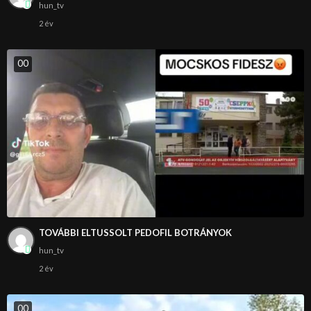
hun_tv
2 év
0
0
TOVÁBBI ELTUSSOLT PEDOFIL BOTRÁNYOK
hun_tv
2 év
0
0