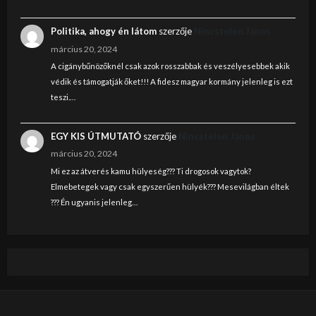
Politika, ahogy én látom
szerzője
Nincstelen János
március 20, 2024
A cigánybűnözőknél csak azok rosszabbak és veszélyesebbek akik
védik és támogatják őket!!! A fidesz magyar kormány jelenleg is ezt
teszi.…
EGY KIS ÚTMUTATÓ
szerzője
Nincstelen János
március 20, 2024
Mi ez az átverés kamu hülyeség??? Ti drogosok vagytok?
Elmebetegek vagy csak egyszerűen hülyék??? Mesevilágban éltek
??? Én ugyanis jelenleg…