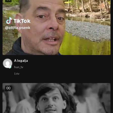
A legalja
hun_tv
1 év
0
0