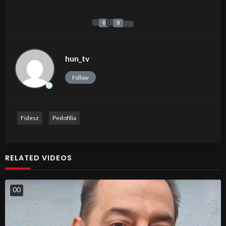
0
0
hun_tv
Follow
Fidesz
Pedofília
RELATED VIDEOS
0
0