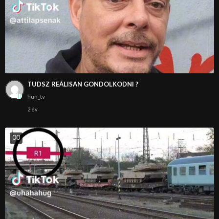
TUDSZ REÁLISAN GONDOLKODNI ?
hun_tv
2 év
0
0