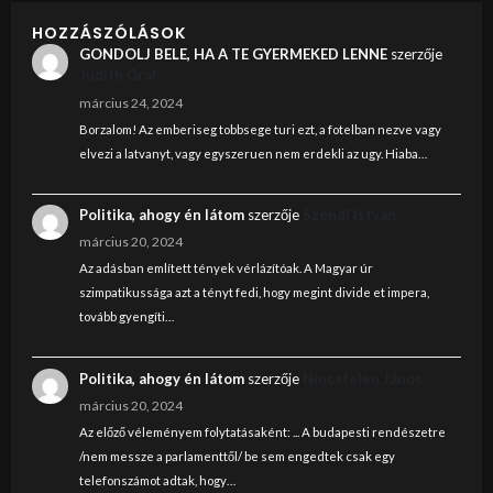
HOZZÁSZÓLÁSOK
GONDOLJ BELE, HA A TE GYERMEKED LENNE
szerzője
Judith Graf
március 24, 2024
Borzalom! Az emberiseg tobbsege turi ezt, a fotelban nezve vagy
elvezi a latvanyt, vagy egyszeruen nem erdekli az ugy. Hiaba…
Politika, ahogy én látom
szerzője
Szendi István
március 20, 2024
Az adásban említett tények vérlázítóak. A Magyar úr
szimpatikussága azt a tényt fedi, hogy megint divide et impera,
tovább gyengíti…
Politika, ahogy én látom
szerzője
Nincstelen János
március 20, 2024
Az előző véleményem folytatásaként: ... A budapesti rendészetre
/nem messze a parlamenttől/ be sem engedtek csak egy
telefonszámot adtak, hogy…