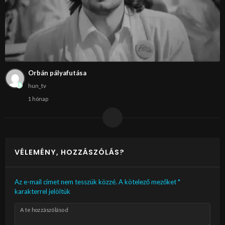
Orbán pályafutása
hun_tv
1 hónap
VÉLEMÉNY, HOZZÁSZÓLÁS?
Az e-mail címet nem tesszük közzé.
A kötelező mezőket
*
karakterrel jelöltük
A te hozzászólásod