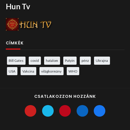
Hun Tv
CÍMKÉK
Bill Gates
covid
hatalom
Putyin
pénz
Ukrajna
USA
Vakcina
világkormány
WHO
CSATLAKOZZON HOZZÁNK