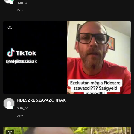
hun_tv
2 év
0
0
FIDESZRE SZAVAZÓKNAK
hun_tv
2 év
0
0