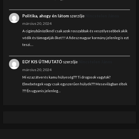
Politika, ahogy én látom
szerzője
Nincstelen János
március 20, 2024
A cigánybűnözőknél csak azok rosszabbak és veszélyesebbek akik
védik és támogatják őket!!! A fidesz magyar kormány jelenleg is ezt
teszi.…
EGY KIS ÚTMUTATÓ
szerzője
Nincstelen János
március 20, 2024
Mi ez az átverés kamu hülyeség??? Ti drogosok vagytok?
Elmebetegek vagy csak egyszerűen hülyék??? Mesevilágban éltek
??? Én ugyanis jelenleg…