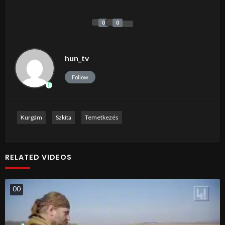
0
0
hun_tv
Follow
Kurgám
Szkíta
Temetkezés
RELATED VIDEOS
0
0