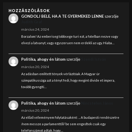
HOZZÁSZÓLÁSOK
GONDOLJ BELE, HA A TE GYERMEKED LENNE
szerzője
Judith Graf
március 24, 2024
Borzalom! Az emberiseg tobbsege turi ezt, a fotelban nezve vagy
elvezi a latvanyt, vagy egyszeruen nem erdekli az ugy. Hiaba…
Politika, ahogy én látom
szerzője
Szendi István
március 20, 2024
Az adásban említett tények vérlázítóak. A Magyar úr
szimpatikussága azt a tényt fedi, hogy megint divide et impera,
tovább gyengíti…
Politika, ahogy én látom
szerzője
Nincstelen János
március 20, 2024
Az előző véleményem folytatásaként: ... A budapesti rendészetre
/nem messze a parlamenttől/ be sem engedtek csak egy
telefonszámot adtak, hogy…