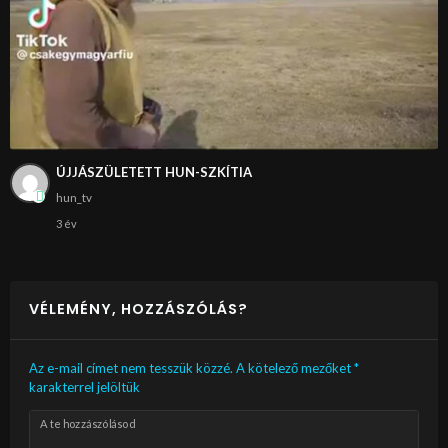
ÚJJÁSZÜLETETT HUN-SZKÍTIA
hun_tv
3 év
VÉLEMÉNY, HOZZÁSZÓLÁS?
Az e-mail címet nem tesszük közzé.
A kötelező mezőket
*
karakterrel jelöltük
A te hozzászólásod