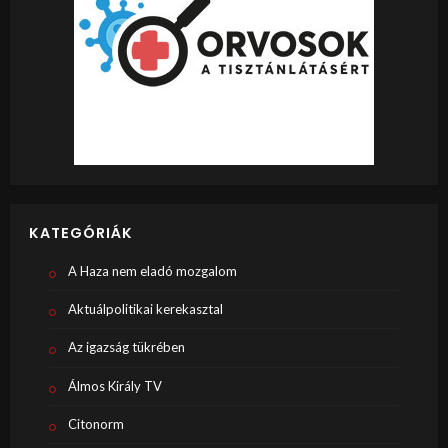
KATEGÓRIÁK
A Haza nem eladó mozgalom
Aktuálpolitikai kerekasztal
Az igazság tükrében
Álmos Király TV
Citonorm