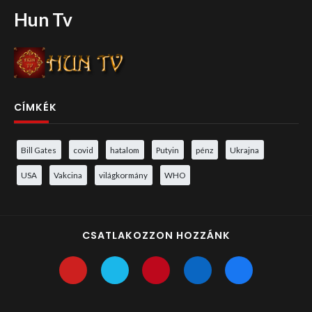
Hun Tv
CÍMKÉK
Bill Gates
covid
hatalom
Putyin
pénz
Ukrajna
USA
Vakcina
világkormány
WHO
CSATLAKOZZON HOZZÁNK