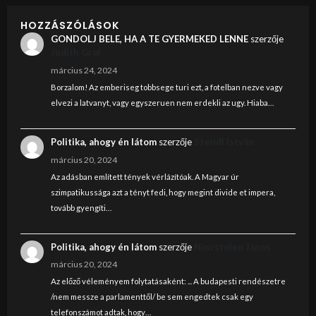
HOZZÁSZÓLÁSOK
GONDOLJ BELE, HA A TE GYERMEKED LENNE
szerzője
Judith Graf
március 24, 2024
Borzalom! Az emberiseg tobbsege turi ezt, a fotelban nezve vagy
elvezi a latvanyt, vagy egyszeruen nem erdekli az ugy. Hiaba…
Politika, ahogy én látom
szerzője
Szendi István
március 20, 2024
Az adásban említett tények vérlázítóak. A Magyar úr
szimpatikussága azt a tényt fedi, hogy megint divide et impera,
tovább gyengíti…
Politika, ahogy én látom
szerzője
Nincstelen János
március 20, 2024
Az előző véleményem folytatásaként: ... A budapesti rendészetre
/nem messze a parlamenttől/ be sem engedtek csak egy
telefonszámot adtak, hogy…