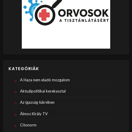
KATEGÓRIÁK
A Haza nem eladó mozgalom
Aktuálpolitikai kerekasztal
Az igazság tükrében
Álmos Király TV
Citonorm