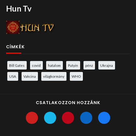
Hun Tv
CÍMKÉK
Bill Gates
covid
hatalom
Putyin
pénz
Ukrajna
USA
Vakcina
világkormány
WHO
CSATLAKOZZON HOZZÁNK