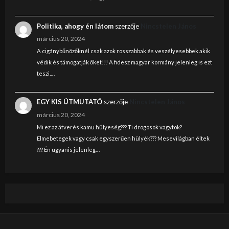
Politika, ahogy én látom
szerzője
Nincstelen János
március 20, 2024
A cigánybűnözőknél csak azok rosszabbak és veszélyesebbek akik
védik és támogatják őket!!! A fidesz magyar kormány jelenleg is ezt
teszi.…
EGY KIS ÚTMUTATÓ
szerzője
Nincstelen János
március 20, 2024
Mi ez az átverés kamu hülyeség??? Ti drogosok vagytok?
Elmebetegek vagy csak egyszerűen hülyék??? Mesevilágban éltek
??? Én ugyanis jelenleg…