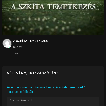
A SZKÍTA TEMETKEZÉS
hun_tv
4 év
VÉLEMÉNY, HOZZÁSZÓLÁS?
Az e-mail címet nem tesszük közzé.
A kötelező mezőket
*
karakterrel jelöltük
A te hozzászólásod