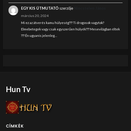
EGY KIS ÚTMUTATÓ
szerzője
Nincstelen János
március 20, 2024
Mi ez az átverés kamu hülyeség??? Ti drogosok vagytok?
Elmebetegek vagy csak egyszerűen hülyék??? Mesevilágban éltek
??? Én ugyanis jelenleg…
Hun Tv
CÍMKÉK