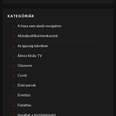
KATEGÓRIÁK
A Haza nem eladó mozgalom
Aktuálpolitikai kerekasztal
Az igazság tükrében
Álmos Király TV
Citonorm
Covid
Doki percek
Ermitázs
Fiatalítás
Hazafiak a tisztánlátásért