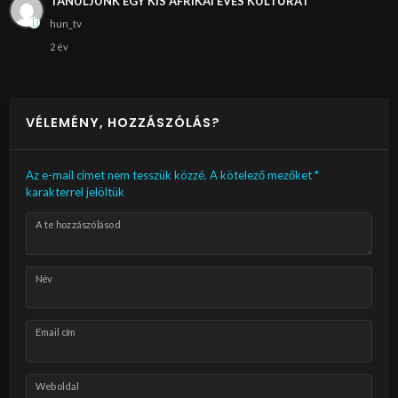
TANULJUNK EGY KIS AFRIKAI EVÉS KULTÚRÁT
hun_tv
2 év
VÉLEMÉNY, HOZZÁSZÓLÁS?
Az e-mail címet nem tesszük közzé.
A kötelező mezőket
*
karakterrel jelöltük
A te hozzászólásod
Név
Email cím
Weboldal