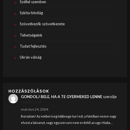
Széllel szemben
Szkíta hitvilág
Szövetkezők szövetkezete
Tehetségeink
Tudat fejlesztés
Ukrán válság
HOZZÁSZÓLÁSOK
GONDOLJ BELE, HA A TE GYERMEKED LENNE
szerzője
Judith Graf
március 24, 2024
Borzalom! Az emberiseg tobbsege turi ezt, a fotelban nezve vagy
elvezi a latvanyt, vagy egyszeruen nem erdekli az ugy. Hiaba…