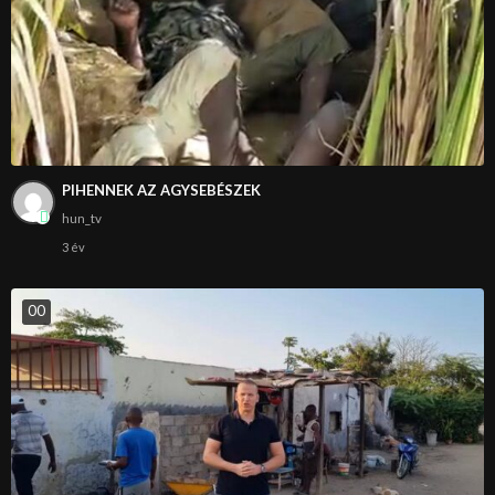
PIHENNEK AZ AGYSEBÉSZEK
hun_tv
3 év
0
0