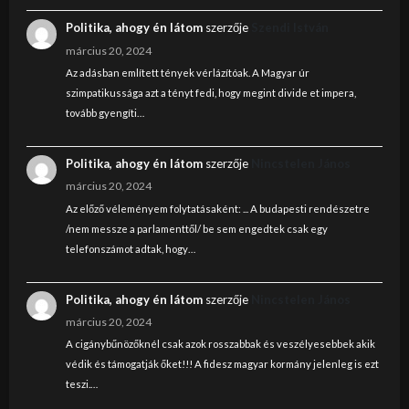
Politika, ahogy én látom
szerzője
Szendi István
március 20, 2024
Az adásban említett tények vérlázítóak. A Magyar úr
szimpatikussága azt a tényt fedi, hogy megint divide et impera,
tovább gyengíti…
Politika, ahogy én látom
szerzője
Nincstelen János
március 20, 2024
Az előző véleményem folytatásaként: ... A budapesti rendészetre
/nem messze a parlamenttől/ be sem engedtek csak egy
telefonszámot adtak, hogy…
Politika, ahogy én látom
szerzője
Nincstelen János
március 20, 2024
A cigánybűnözőknél csak azok rosszabbak és veszélyesebbek akik
védik és támogatják őket!!! A fidesz magyar kormány jelenleg is ezt
teszi.…