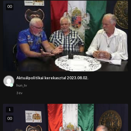
0
0
Aktuálpolitikai kerekasztal 2023.08.02.
hun_tv
3 év
1
0
0