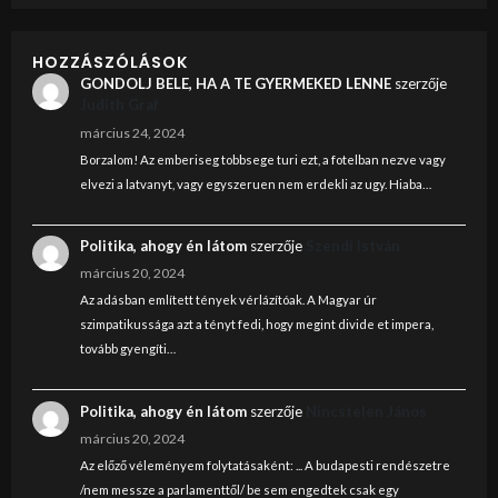
HOZZÁSZÓLÁSOK
GONDOLJ BELE, HA A TE GYERMEKED LENNE
szerzője
Judith Graf
március 24, 2024
Borzalom! Az emberiseg tobbsege turi ezt, a fotelban nezve vagy
elvezi a latvanyt, vagy egyszeruen nem erdekli az ugy. Hiaba…
Politika, ahogy én látom
szerzője
Szendi István
március 20, 2024
Az adásban említett tények vérlázítóak. A Magyar úr
szimpatikussága azt a tényt fedi, hogy megint divide et impera,
tovább gyengíti…
Politika, ahogy én látom
szerzője
Nincstelen János
március 20, 2024
Az előző véleményem folytatásaként: ... A budapesti rendészetre
/nem messze a parlamenttől/ be sem engedtek csak egy