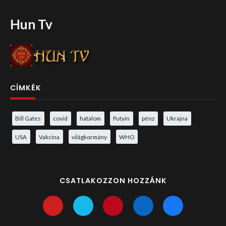
Hun Tv
CÍMKÉK
Bill Gates
covid
hatalom
Putyin
pénz
Ukrajna
USA
Vakcina
világkormány
WHO
CSATLAKOZZON HOZZÁNK