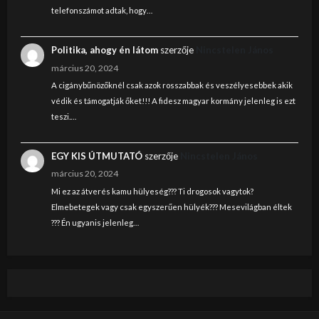
telefonszámot adtak, hogy…
Politika, ahogy én látom
szerzője
Nincstelen János
március 20, 2024
A cigánybűnözőknél csak azok rosszabbak és veszélyesebbek akik
védik és támogatják őket!!! A fidesz magyar kormány jelenleg is ezt
teszi.…
EGY KIS ÚTMUTATÓ
szerzője
Nincstelen János
március 20, 2024
Mi ez az átverés kamu hülyeség??? Ti drogosok vagytok?
Elmebetegek vagy csak egyszerűen hülyék??? Mesevilágban éltek
??? Én ugyanis jelenleg…