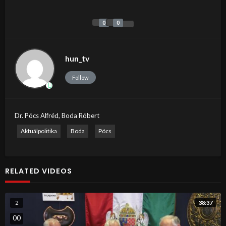
0
0
hun_tv
Follow
Dr. Pócs Alfréd, Boda Róbert
Aktuálpolitika
Boda
Pócs
RELATED VIDEOS
38:37
2
0
0