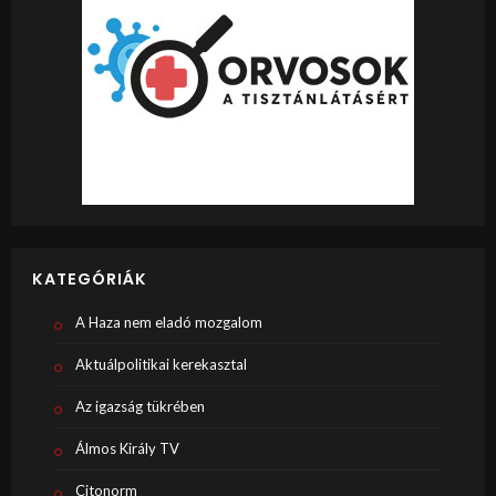
KATEGÓRIÁK
A Haza nem eladó mozgalom
Aktuálpolitikai kerekasztal
Az igazság tükrében
Álmos Király TV
Citonorm