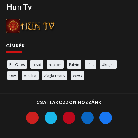
Hun Tv
CÍMKÉK
Bill Gates
covid
hatalom
Putyin
pénz
Ukrajna
USA
Vakcina
világkormány
WHO
CSATLAKOZZON HOZZÁNK