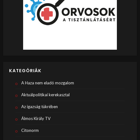
KATEGÓRIÁK
A Haza nem eladó mozgalom
Aktuálpolitikai kerekasztal
Az igazság tükrében
Álmos Király TV
Citonorm