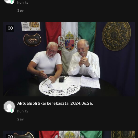
hun_tv
3 év
0
0
Aktuálpolitikai kerekasztal 2024.06.26.
hun_tv
2 év
0
0