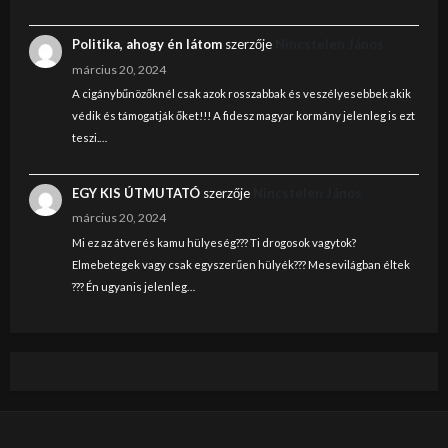
Politika, ahogy én látom
szerzője
Nincstelen János
március 20, 2024
A cigánybűnözőknél csak azok rosszabbak és veszélyesebbek akik
védik és támogatják őket!!! A fidesz magyar kormány jelenleg is ezt
teszi.…
EGY KIS ÚTMUTATÓ
szerzője
Nincstelen János
március 20, 2024
Mi ez az átverés kamu hülyeség??? Ti drogosok vagytok?
Elmebetegek vagy csak egyszerűen hülyék??? Mesevilágban éltek
??? Én ugyanis jelenleg…