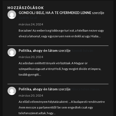
HOZZÁSZÓLÁSOK
GONDOLJ BELE, HA A TE GYERMEKED LENNE
szerzője
Judith Graf
március 24, 2024
Borzalom! Az emberiseg tobbsege turi ezt, a fotelban nezve vagy
elvezi a latvanyt, vagy egyszeruen nem erdekli az ugy. Hiaba…
Politika, ahogy én látom
szerzője
Szendi István
március 20, 2024
Az adásban említett tények vérlázítóak. A Magyar úr
szimpatikussága azt a tényt fedi, hogy megint divide et impera,
tovább gyengíti…
Politika, ahogy én látom
szerzője
Nincstelen János
március 20, 2024
Az előző véleményem folytatásaként: ... A budapesti rendészetre
/nem messze a parlamenttől/ be sem engedtek csak egy
telefonszámot adtak, hogy…