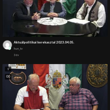
Aktuálpolitikai kerekasztal 2023.04.05.
hun_tv
3 év
1
0
0