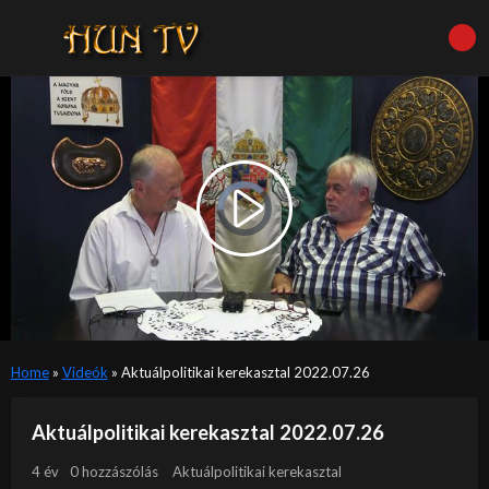
Video
Player
is
Play
loading.
Video
Home
»
Videók
»
Aktuálpolitikai kerekasztal 2022.07.26
Aktuálpolitikai kerekasztal 2022.07.26
4 év
0 hozzászólás
Aktuálpolitikai kerekasztal