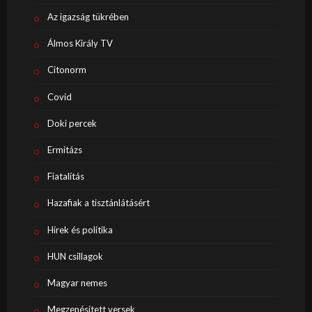
Az igazság tükrében
Álmos Király TV
Citonorm
Covid
Doki percek
Ermitázs
Fiatalítás
Hazafiak a tisztánlátásért
Hírek és politika
HUN csillagok
Magyar nemes
Megzenésített versek