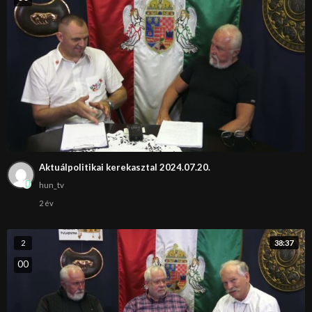
Aktuálpolitikai kerekasztal 2024.07.20.
hun_tv
2 év
38:37
2
0
0