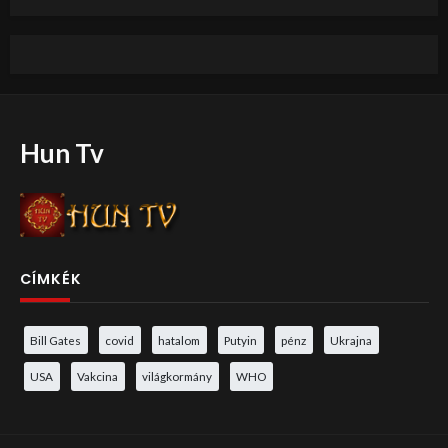
Hun Tv
CÍMKÉK
Bill Gates
covid
hatalom
Putyin
pénz
Ukrajna
USA
Vakcina
világkormány
WHO