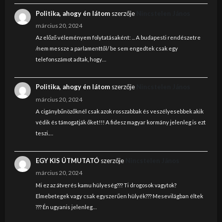
Politika, ahogy én látom
szerzője
Nincstelen János
március 20, 2024
Az előző véleményem folytatásaként: ... A budapesti rendészetre
/nem messze a parlamenttől/ be sem engedtek csak egy
telefonszámot adtak, hogy…
Politika, ahogy én látom
szerzője
Nincstelen János
március 20, 2024
A cigánybűnözőknél csak azok rosszabbak és veszélyesebbek akik
védik és támogatják őket!!! A fidesz magyar kormány jelenleg is ezt
teszi.…
EGY KIS ÚTMUTATÓ
szerzője
Nincstelen János
március 20, 2024
Mi ez az átverés kamu hülyeség??? Ti drogosok vagytok?
Elmebetegek vagy csak egyszerűen hülyék??? Mesevilágban éltek
??? Én ugyanis jelenleg…