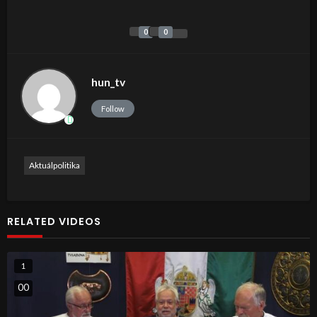
0
0
hun_tv
Follow
Aktuálpolitika
RELATED VIDEOS
1
0
0