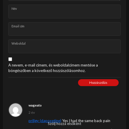
Név
Email cím
Weboldal
A nevem, e-mail címem, és weboldalcímem mentése a
böngészőben a következő hozzászólásomhoz.
Hozzászólás
wageato
2 év
priligy (dapoxetine)
Yes I had the same back pain
Szólj hozzá elsőként