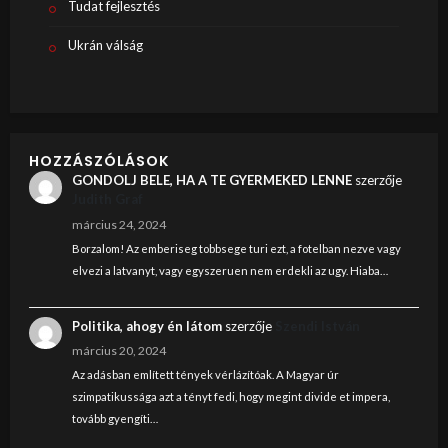
Tudat fejlesztés
Ukrán válság
HOZZÁSZÓLÁSOK
GONDOLJ BELE, HA A TE GYERMEKED LENNE
szerzője
Judith Graf
március 24, 2024
Borzalom! Az emberiseg tobbsege turi ezt, a fotelban nezve vagy
elvezi a latvanyt, vagy egyszeruen nem erdekli az ugy. Hiaba…
Politika, ahogy én látom
szerzője
Szendi István
március 20, 2024
Az adásban említett tények vérlázítóak. A Magyar úr
szimpatikussága azt a tényt fedi, hogy megint divide et impera,
tovább gyengíti…