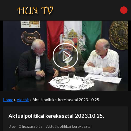
Video
Player
is
Play
loading.
Video
Home
»
Videók
»
Aktuálpolitikai kerekasztal 2023.10.25.
Aktuálpolitikai kerekasztal 2023.10.25.
3 év
0 hozzászólás
Aktuálpolitikai kerekasztal