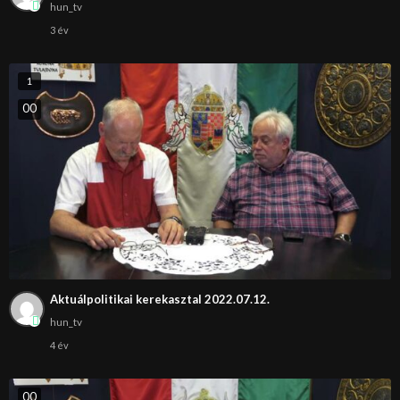
hun_tv
3 év
1
0
0
Aktuálpolitikai kerekasztal 2022.07.12.
hun_tv
4 év
0
0