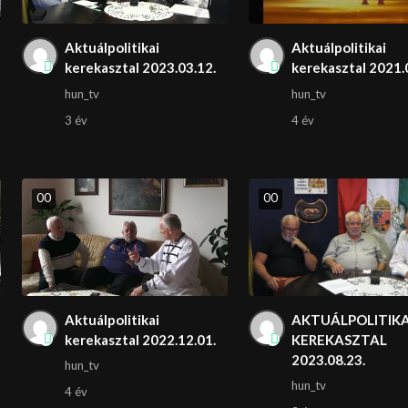
Aktuálpolitikai
Aktuálpolitikai
kerekasztal 2023.03.12.
kerekasztal 2021.
hun_tv
hun_tv
3 év
4 év
0
0
0
0
Aktuálpolitikai
AKTUÁLPOLITIKA
kerekasztal 2022.12.01.
KEREKASZTAL
2023.08.23.
hun_tv
hun_tv
4 év