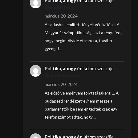
Politika, ahogy én látom
szerzője
Szendi István
március 20, 2024
Az adásban említett tények vérlázítóak. A
Magyar úr szimpatikussága azt a tényt fedi,
hogy megint divide et impera, tovább
gyengíti…
Politika, ahogy én látom
szerzője
Nincstelen János
március 20, 2024
Az előző véleményem folytatásaként: ... A
budapesti rendészetre /nem messze a
parlamenttől/ be sem engedtek csak egy
telefonszámot adtak, hogy…
Politika, ahogy én látom
szerzője