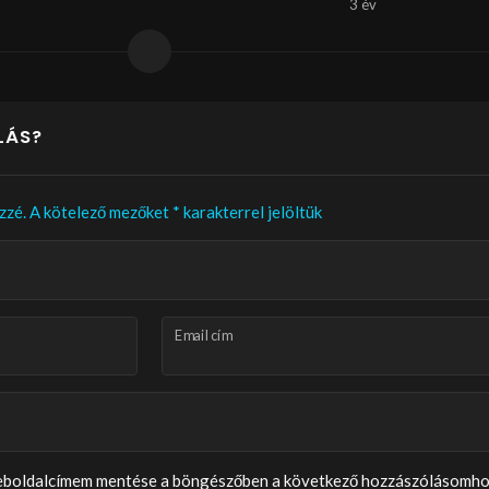
3 év
LÁS?
zzé.
A kötelező mezőket
*
karakterrel jelöltük
Email cím
weboldalcímem mentése a böngészőben a következő hozzászólásomho