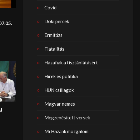
Covid
Doki percek
07.05.
Ermitázs
Fiatalítás
Hazafiak a tisztánlátásért
Hírek és politika
HUN csillagok
Magyar nemes
I
Megzenésített versek
Mi Hazánk mozgalom