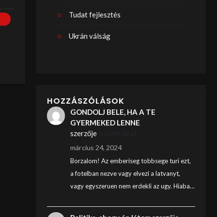
Tudat fejlesztés
Ukrán válság
HOZZÁSZÓLÁSOK
GONDOLJ BELE, HA A TE
GYERMEKED LENNE
szerzője
Judith Graf
március 24, 2024
Borzalom! Az emberiseg tobbsege turi ezt,
a fotelban nezve vagy elvezi a latvanyt,
vagy egyszeruen nem erdekli az ugy. Hiaba…