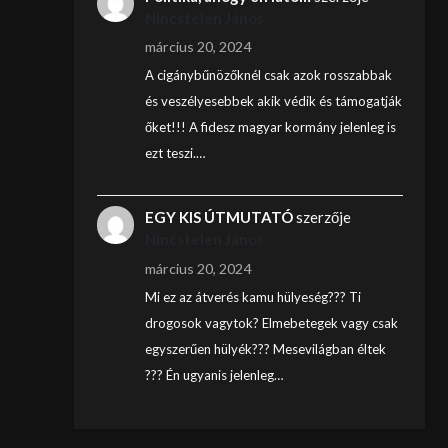
Nincstelen János
március 20, 2024
A cigánybűnözőknél csak azok rosszabbak
és veszélyesebbek akik védik és támogatják
őket!!! A fidesz magyar kormány jelenleg is
ezt teszi.…
EGY KIS ÚTMUTATÓ
szerzője
Nincstelen János
március 20, 2024
Mi ez az átverés kamu hülyeség??? Ti
drogosok vagytok? Elmebetegek vagy csak
egyszerűen hülyék??? Mesevilágban éltek
??? Én ugyanis jelenleg…