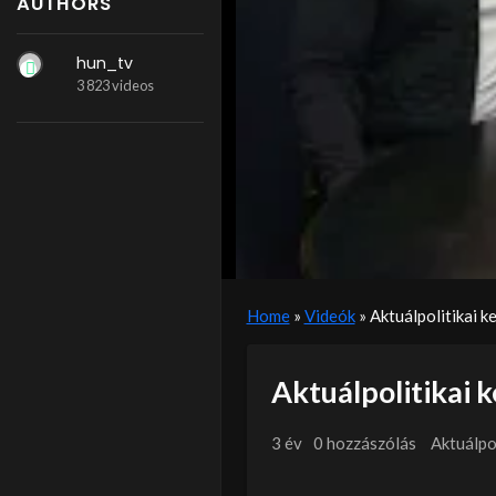
AUTHORS
hun_tv
3 823 videos
Home
»
Videók
»
Aktuálpolitikai k
Aktuálpolitikai 
3 év
0 hozzászólás
Aktuálpol