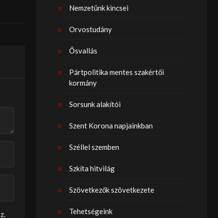
Nemzetünk kincsei
Orvostudány
Ősvallás
Pártpolitika mentes szakértői
kormány
Sorsunk alakítói
Szent Korona napjainkban
Széllel szemben
Szkíta hitvilág
Szövetkezők szövetkezete
Tehetségeink
z.