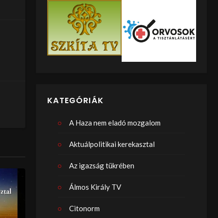
KATEGÓRIÁK
A Haza nem eladó mozgalom
Aktuálpolitikai kerekasztal
Az igazság tükrében
Álmos Király TV
Citonorm