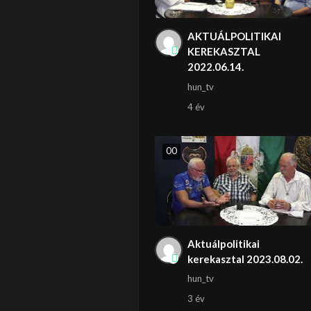
AKTUÁLPOLITIKAI
KEREKASZTAL
2022.06.14.
hun_tv
4 év
0
0
Aktuálpolitikai
kerekasztal 2023.08.02.
hun_tv
3 év