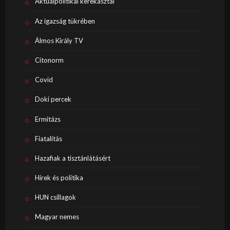
Aktuálpolitikai kerekasztal
Az igazság tükrében
Álmos Király TV
Citonorm
Covid
Doki percek
Ermitázs
Fiatalítás
Hazafiak a tisztánlátásért
Hírek és politika
HUN csillagok
Magyar nemes