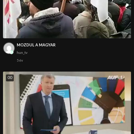
MOZDUL A MAGYAR
hun_tv
5 év
0
0