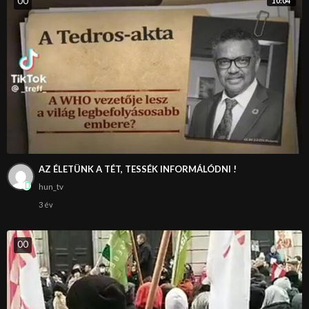
0
0
10:04
AZ ÉLETÜNK A TÉT, TESSÉK INFORMÁLÓDNI !
hun_tv
3 év
0
0