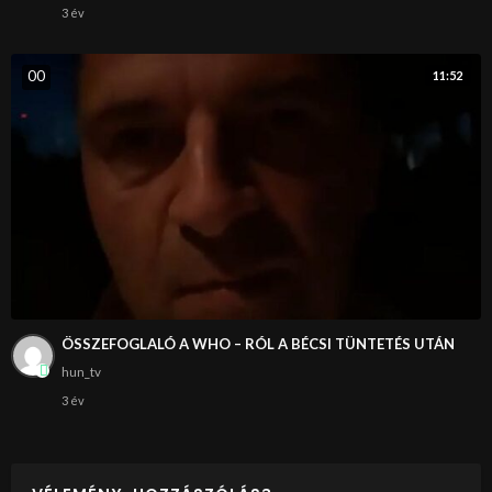
3 év
0
0
11:52
ÖSSZEFOGLALÓ A WHO – RÓL A BÉCSI TÜNTETÉS UTÁN
hun_tv
3 év