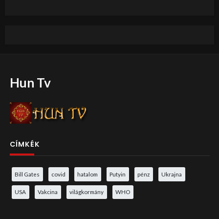
Hun Tv
CÍMKÉK
Bill Gates
covid
hatalom
Putyin
pénz
Ukrajna
USA
Vakcina
világkormány
WHO