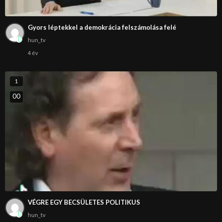
Gyors léptekkel a demokrácia felszámolása felé
hun_tv
4 év
1
0
0
VÉGRE EGY BECSÜLETES POLITIKUS
hun_tv