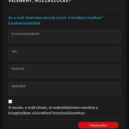
VÉLEMÉNY, HOZZÁSZÓLÁS?
Az e-mail címet nem tesszük közzé.
A kötelező mezőket
*
karakterrel jelöltük
A te hozzászólásod
Név
Email cím
Weboldal
A nevem, e-mail címem, és weboldalcímem mentése a
böngészőben a következő hozzászólásomhoz.
Hozzászólás