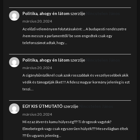
Politika, ahogy én látom
szerzője
Nincstelen János
március 20, 2024
Az előző véleményem folytatásaként: ... A budapesti rendészetre
/nem messze a parlamenttől/ be sem engedtek csak egy
telefonszámot adtak, hogy…
Politika, ahogy én látom
szerzője
Nincstelen János
március 20, 2024
A cigánybűnözőknél csak azok rosszabbak és veszélyesebbek akik
védik és támogatják őket!!! A fidesz magyar kormány jelenleg is ezt
teszi.…
EGY KIS ÚTMUTATÓ
szerzője
Nincstelen János
március 20, 2024
Mi ez az átverés kamu hülyeség??? Ti drogosok vagytok?
Elmebetegek vagy csak egyszerűen hülyék??? Mesevilágban éltek
??? Én ugyanis jelenleg…