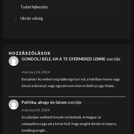
Tudat fejlesztés
Ukrán válság
HOZZÁSZÓLÁSOK
GONDOLJ BELE, HA A TE GYERMEKED LENNE
szerzője
Judith Graf
március 24, 2024
Borzalom! Az emberiseg tobbsege turi ezt, a fotelban nezve vagy
elvezi a latvanyt, vagy egyszeruen nem erdekli az ugy. Hiaba…
Politika, ahogy én látom
szerzője
Szendi István
március 20, 2024
Az adásban említett tények vérlázítóak. A Magyar úr
szimpatikussága azt a tényt fedi, hogy megint divide et impera,
tovább gyengíti…