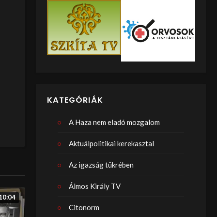
KATEGÓRIÁK
A Haza nem eladó mozgalom
Aktuálpolitikai kerekasztal
Az igazság tükrében
Álmos Király TV
10:04
Citonorm