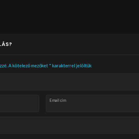
LÁS?
zzé.
A kötelező mezőket
*
karakterrel jelöltük
Email cím