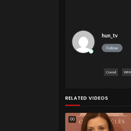
hun_tv
Follow
Covod
WH
RELATED VIDEOS
0
0