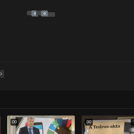
0
0
O
0
0
0
0