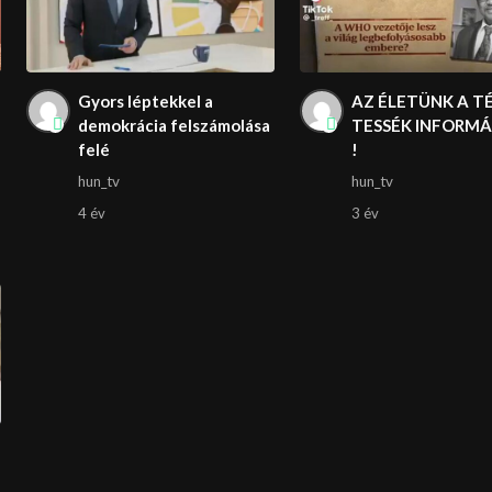
Gyors léptekkel a
AZ ÉLETÜNK A TÉ
demokrácia felszámolása
TESSÉK INFORMÁ
felé
!
hun_tv
hun_tv
4 év
3 év