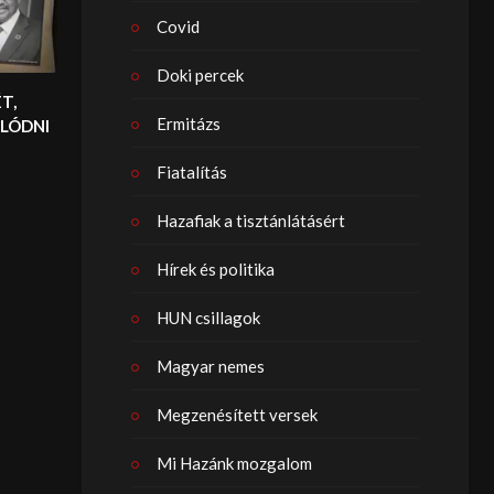
Covid
Doki percek
T,
Ermitázs
LÓDNI
Fiatalítás
Hazafiak a tisztánlátásért
Hírek és politika
HUN csillagok
Magyar nemes
Megzenésített versek
Mi Hazánk mozgalom