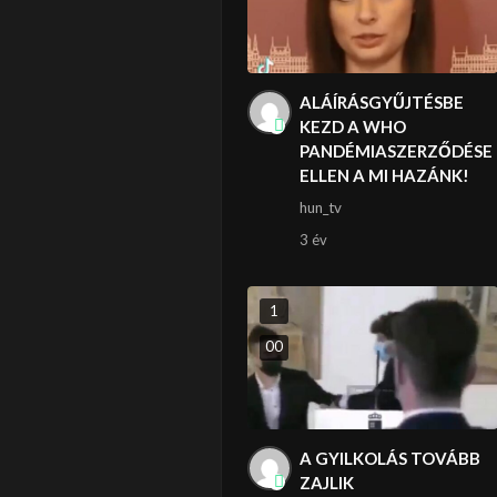
ALÁÍRÁSGYŰJTÉSBE
KEZD A WHO
PANDÉMIASZERZŐDÉSE
ELLEN A MI HAZÁNK!
hun_tv
3 év
1
0
0
A GYILKOLÁS TOVÁBB
ZAJLIK