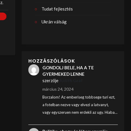
z.
Tudat fejlesztés
Ukrán válság
HOZZÁSZÓLÁSOK
GONDOLJ BELE, HA A TE
GYERMEKED LENNE
szerzője
Judith Graf
március 24, 2024
Borzalom! Az emberiseg tobbsege turi ezt,
a fotelban nezve vagy elvezi a latvanyt,
vagy egyszeruen nem erdekli az ugy. Hiaba…