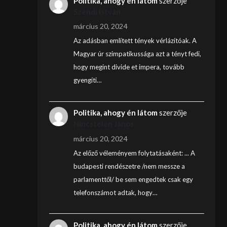
Politika, ahogy én látom
szerzője
Szendi István
március 20, 2024
Az adásban említett tények vérlázítóak. A
Magyar úr szimpatikussága azt a tényt fedi,
hogy megint divide et impera, tovább
gyengíti…
Politika, ahogy én látom
szerzője
Nincstelen János
március 20, 2024
Az előző véleményem folytatásaként: ... A
budapesti rendészetre /nem messze a
parlamenttől/ be sem engedtek csak egy
telefonszámot adtak, hogy…
Politika, ahogy én látom
szerzője