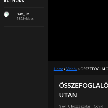
AUTHORS
hun_tv
3 823 videos
Home
»
Videók
»
ÖSSZEFOGLALÓ 
ÖSSZEFOGLALÓ 
UTÁN
3 év
0 hozzászólás
Covid