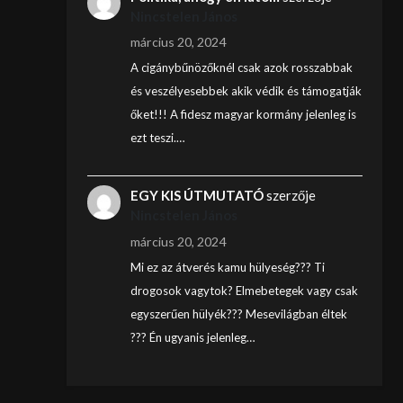
Nincstelen János
március 20, 2024
A cigánybűnözőknél csak azok rosszabbak
és veszélyesebbek akik védik és támogatják
őket!!! A fidesz magyar kormány jelenleg is
ezt teszi.…
EGY KIS ÚTMUTATÓ
szerzője
Nincstelen János
március 20, 2024
Mi ez az átverés kamu hülyeség??? Ti
drogosok vagytok? Elmebetegek vagy csak
egyszerűen hülyék??? Mesevilágban éltek
??? Én ugyanis jelenleg…