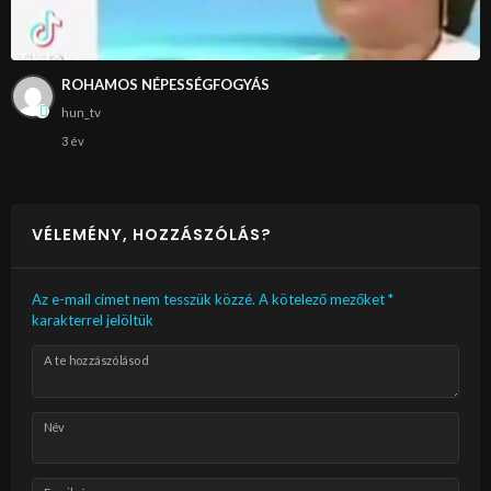
ROHAMOS NÉPESSÉGFOGYÁS
hun_tv
3 év
VÉLEMÉNY, HOZZÁSZÓLÁS?
Az e-mail címet nem tesszük közzé.
A kötelező mezőket
*
karakterrel jelöltük
A te hozzászólásod
Név