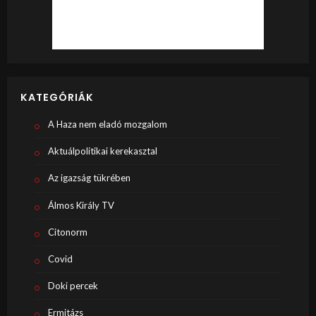
KATEGÓRIÁK
A Haza nem eladó mozgalom
Aktuálpolitikai kerekasztal
Az igazság tükrében
Álmos Király TV
Citonorm
Covid
Doki percek
Ermitázs