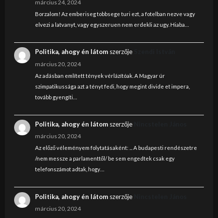
március 24, 2024
Borzalom! Az emberiseg tobbsege turi ezt, a fotelban nezve vagy
elvezi a latvanyt, vagy egyszeruen nem erdekli az ugy. Hiaba…
Politika, ahogy én látom
szerzője
Szendi István
március 20, 2024
Az adásban említett tények vérlázítóak. A Magyar úr
szimpatikussága azt a tényt fedi, hogy megint divide et impera,
tovább gyengíti…
Politika, ahogy én látom
szerzője
Nincstelen János
március 20, 2024
Az előző véleményem folytatásaként: ... A budapesti rendészetre
/nem messze a parlamenttől/ be sem engedtek csak egy
telefonszámot adtak, hogy…
Politika, ahogy én látom
szerzője
Nincstelen János
március 20, 2024