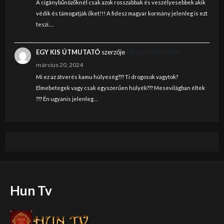
A cigánybűnözőknél csak azok rosszabbak és veszélyesebbek akik
védik és támogatják őket!!! A fidesz magyar kormány jelenleg is ezt
teszi.…
EGY KIS ÚTMUTATÓ
szerzője
Nincstelen János
március 20, 2024
Mi ez az átverés kamu hülyeség??? Ti drogosok vagytok?
Elmebetegek vagy csak egyszerűen hülyék??? Mesevilágban éltek
??? Én ugyanis jelenleg…
Hun Tv