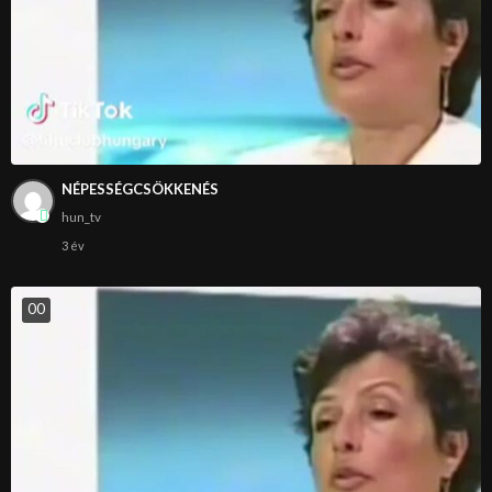
NÉPESSÉGCSÖKKENÉS
hun_tv
3 év
0
0