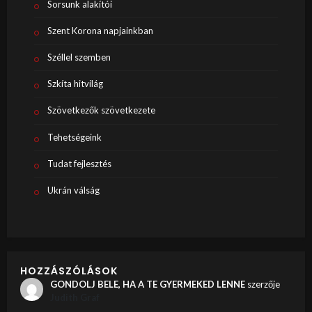
Sorsunk alakítói
Szent Korona napjainkban
Széllel szemben
Szkíta hitvilág
Szövetkezők szövetkezete
Tehetségeink
Tudat fejlesztés
Ukrán válság
HOZZÁSZÓLÁSOK
GONDOLJ BELE, HA A TE GYERMEKED LENNE
szerzője
Judith Graf