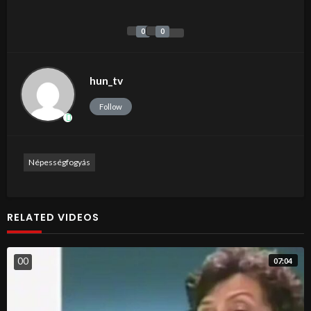
0
0
hun_tv
Follow
Népességfogyás
RELATED VIDEOS
0
0
07:04