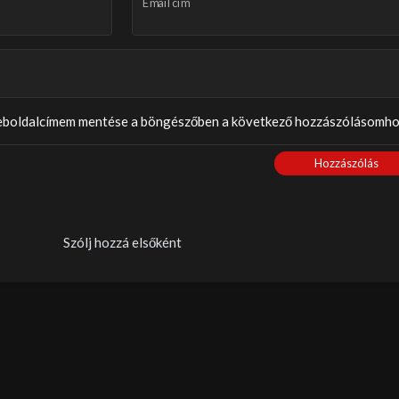
Email cím
weboldalcímem mentése a böngészőben a következő hozzászólásomho
Hozzászólás
Szólj hozzá elsőként