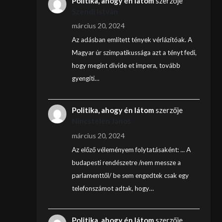
Politika, ahogy én látom
szerzője
Szendi István
március 20, 2024
Az adásban említett tények vérlázítóak. A
Magyar úr szimpatikussága azt a tényt fedi,
hogy megint divide et impera, tovább
gyengíti…
Politika, ahogy én látom
szerzője
Nincstelen János
március 20, 2024
Az előző véleményem folytatásaként: ... A
budapesti rendészetre /nem messze a
parlamenttől/ be sem engedtek csak egy
telefonszámot adtak, hogy…
Politika, ahogy én látom
szerzője