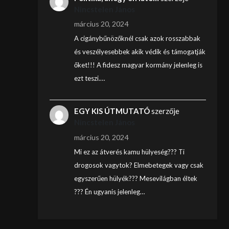
Nincstelen János
március 20, 2024
A cigánybűnözőknél csak azok rosszabbak
és veszélyesebbek akik védik és támogatják
őket!!! A fidesz magyar kormány jelenleg is
ezt teszi.…
EGY KIS ÚTMUTATÓ
szerzője
Nincstelen János
március 20, 2024
Mi ez az átverés kamu hülyeség??? Ti
drogosok vagytok? Elmebetegek vagy csak
egyszerűen hülyék??? Mesevilágban éltek
??? Én ugyanis jelenleg…