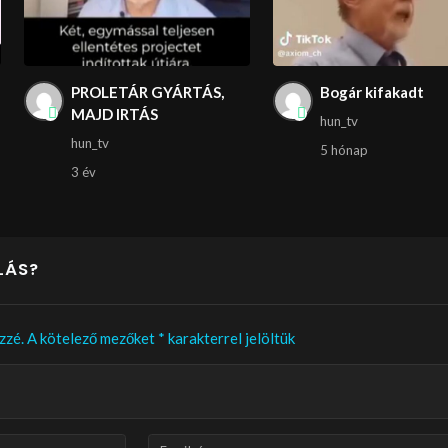
PROLETÁR GYÁRTÁS,
Bogár kifakadt
MAJD IRTÁS
hun_tv
hun_tv
5 hónap
3 év
LÁS?
zzé.
A kötelező mezőket
*
karakterrel jelöltük