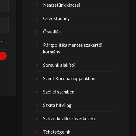
Nemzetünk kincsei
Orvostudány
Ősvallás
z.
Pártpolitika mentes szakértői
kormány
Sorsunk alakítói
Szent Korona napjainkban
Széllel szemben
Szkíta hitvilág
Szövetkezők szövetkezete
Tehetségeink