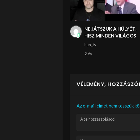
NE JÁTSZUK A HÜLYÉT,
HISZ MINDEN VILÁGOS
hun_tv
2 év
VÉLEMÉNY, HOZZÁSZÓ
Az e-mail címet nem tesszük kö
A te hozzászólásod