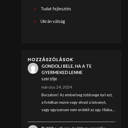
Tudat fejlesztés
Ukrán válság
HOZZÁSZÓLÁSOK
GONDOLJ BELE, HA A TE
GYERMEKED LENNE
szerzője
Judith Graf
március 24, 2024
Borzalom! Az emberiseg tobbsege turi ezt,
a fotelban nezve vagy elvezi a latvanyt,
vagy egyszeruen nem erdekli az ugy. Hiaba…