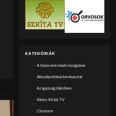
KATEGÓRIÁK
A Haza nem eladó mozgalom
Aktuálpolitikai kerekasztal
Az igazság tükrében
Álmos Király TV
Citonorm