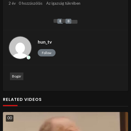
2 év
0 hozzászólás
Az igazság tükrében
0
0
hun_tv
Follow
Bogár
RELATED VIDEOS
0
0