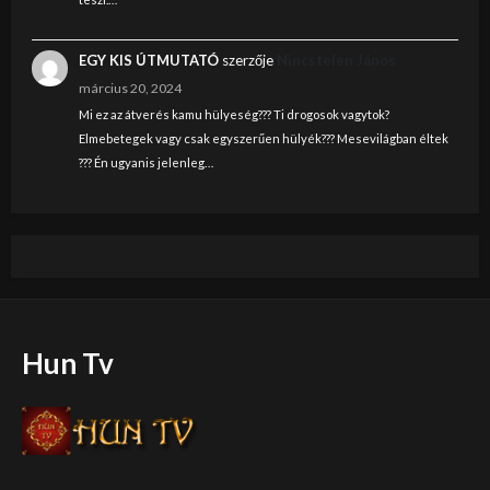
EGY KIS ÚTMUTATÓ
szerzője
Nincstelen János
március 20, 2024
Mi ez az átverés kamu hülyeség??? Ti drogosok vagytok?
Elmebetegek vagy csak egyszerűen hülyék??? Mesevilágban éltek
??? Én ugyanis jelenleg…
Hun Tv