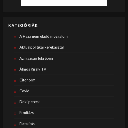
KATEGÓRIÁK
A Haza nem eladó mozgalom
Aktuálpolitikai kerekasztal
Az igazság tükrében
Álmos Király TV
Citonorm
Covid
Doki percek
Ermitázs
Fiatalítás