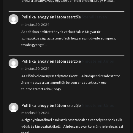
elvezi a latvanyt, vagy egyszeruen nem erdekli az ugy. Hiaba…
Politika, ahogy én látom
szerzője
Szendi István
március 20, 2024
Az adásban említett tények vérlázítóak. A Magyar úr
szimpatikussága azt a tényt fedi, hogy megint divide et impera,
tovább gyengíti…
Politika, ahogy én látom
szerzője
Nincstelen János
március 20, 2024
Az előző véleményem folytatásaként: ... A budapesti rendészetre
/nem messze a parlamenttől/ be sem engedtek csak egy
telefonszámot adtak, hogy…
Politika, ahogy én látom
szerzője
Nincstelen János
március 20, 2024
A cigánybűnözőknél csak azok rosszabbak és veszélyesebbek akik
védik és támogatják őket!!! A fidesz magyar kormány jelenleg is ezt
teszi.…