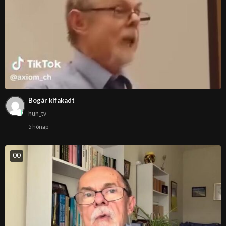
Bogár kifakadt
hun_tv
5 hónap
0
0