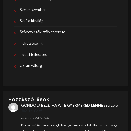
Széllel szemben
Szkíta hitvilág
Szövetkezők szövetkezete
Tehetségeink
Tudat fejlesztés
Ukrán válság
HOZZÁSZÓLÁSOK
GONDOLJ BELE, HA A TE GYERMEKED LENNE
szerzője
Judith Graf
március 24, 2024
Borzalom! Az emberiseg tobbsege turi ezt, a fotelban nezve vagy